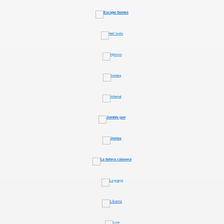
gation
ona
erlords