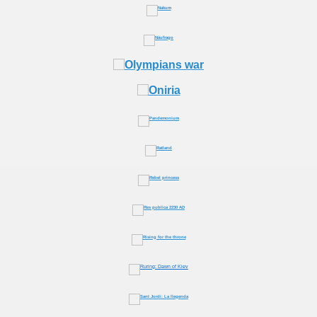
as
Tempestades