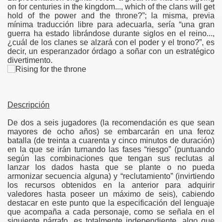
on for centuries in the kingdom..., which of the clans will get
hold of the power and the throne?”; la misma, previa
mínima traducción libre para adecuarla, sería “una gran
guerra ha estado librándose durante siglos en el reino...,
¿cuál de los clanes se alzará con el poder y el trono?”, es
decir, un esperanzador órdago a soñar con un estratégico
divertimento.
Descripción
De dos a seis jugadores (la recomendación es que sean
mayores de ocho años) se embarcarán en una feroz
batalla (de treinta a cuarenta y cinco minutos de duración)
en la que se irán turnando las fases “riesgo” (puntuando
según las combinaciones que tengan sus reclutas al
lanzar los dados hasta que se plante o no pueda
armonizar secuencia alguna) y “reclutamiento” (invirtiendo
los recursos obtenidos en la anterior para adquirir
valedores hasta poseer un máximo de seis), cabiendo
destacar en este punto que la especificación del lenguaje
que acompaña a cada personaje, como se señala en el
siguiente párrafo, es totalmente independiente, algo que