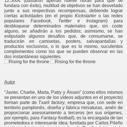
12.500€ (bastaron apenas nueve horas para que se
fundara con éxito), multitud de objetivos se han desvelado
junto a sus respectivas recompensas, debiendo lograr
as
ciertas actividades (en el propio
Kickstarter
o las redes
populares
Facebook
,
Twitter
e
Instagram
) para
desbloquear determinados materiales que, sin coste
Tempestades
alguno, se añadirán a los pedidos; asimismo, se han
estipulado algunos desafíos que, de consumarse, se
traducirán en camisetas, posters, salvapantallas y
productos exclusivos, o lo que es lo mismo, suculentos
complementos como los que se pueden observar en las
dos instantáneas siguientes.
Autor
“Javier, Charlie, Marta, Patry y Álvaro” (como ellos mismos
se presentan en uno de los vídeos adjuntos en el proyecto)
forman parte de
Txarli factory
, empresa que, con sede en
territorio pamplonés, diseña y fabrica miniaturas, amén de
proporcionar asesoramiento a terceros (en sus orígenes,
por ejemplo, para
Fantasy football
), es la encargada de tan
prometedora e interesante idea; fundada por Carlos Pileño