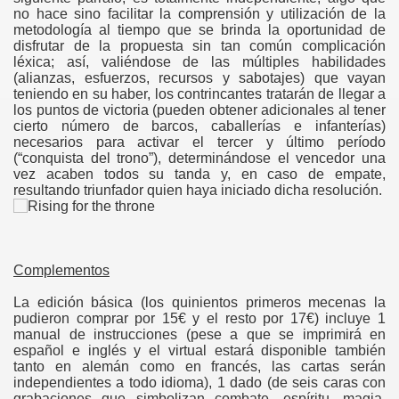
no hace sino facilitar la comprensión y utilización de la
gation
metodología al tiempo que se brinda la oportunidad de
disfrutar de la propuesta sin tan común complicación
léxica; así, valiéndose de las múltiples habilidades
(alianzas, esfuerzos, recursos y sabotajes) que vayan
teniendo en su haber, los contrincantes tratarán de llegar a
los puntos de victoria (pueden obtener adicionales al tener
cierto número de barcos, caballerías e infanterías)
necesarios para activar el tercer y último período
(“conquista del trono”), determinándose el vencedor una
vez acaben todos su tanda y, en caso de empate,
resultando triunfador quien haya iniciado dicha resolución.
ona
Complementos
La edición básica (los quinientos primeros mecenas la
pudieron comprar por 15€ y el resto por 17€) incluye 1
manual de instrucciones (pese a que se imprimirá en
español e inglés y el virtual estará disponible también
erlords
tanto en alemán como en francés, las cartas serán
independientes a todo idioma), 1 dado (de seis caras con
grabaciones que simbolizan combate, espíritu, magia,