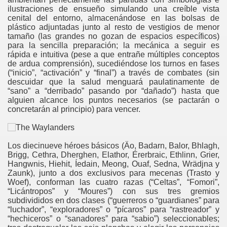
ilustraciones de ensueño simulando una creíble vista
cenital del entorno, almacenándose en las bolsas de
plástico adjuntadas junto al resto de vestigios de menor
tamaño (las grandes no gozan de espacios específicos)
para la sencilla preparación; la mecánica a seguir es
rápida e intuitiva (pese a que entrañe múltiples conceptos
de ardua comprensión), sucediéndose los turnos en fases
(“inicio”, “activación” y “final”) a través de combates (sin
descuidar que la salud menguará paulatinamente de
“sano” a “derribado” pasando por “dañado”) hasta que
alguien alcance los puntos necesarios (se pactarán o
concretarán al principio) para vencer.
Los diecinueve héroes básicos (Äo, Badarn, Balor, Bhlagh,
Brigg, Cethra, Dherghen, Elathor, Érerbraic, Ethlinn, Grier,
Hangwnis, Hiehit, Íedain, Meong, Ouaf, Sedna, Wrädjna y
Zaunk), junto a dos exclusivos para mecenas (Trasto y
Woef), conforman las cuatro razas (“Celtas”, “Fomori”,
“Licántropos” y “Moures”) con sus tres gremios
subdivididos en dos clases (“guerreros o “guardianes” para
“luchador”, “exploradores” o “pícaros” para “rastreador” y
“hechiceros” o “sanadores” para “sabio”) seleccionables;