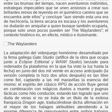
entre las brumas del tiempo, nacen aventureros indómitos,
estrategas impecables que se unen ansiosos a crear sus
brillantes reinos de leyenda en el quimérico camino que se
encuentra ante ellos” y concluye “aun siendo esta una era
de hechicería, la tierra arcana es escasa y los aventureros
no dudarán en aniquilar a quien busque también ocuparla,
porque solo unos pocos pueden ser The Waylanders”; el
contexto histórico es, en efecto, místico e ilusionante.
La adaptación del videojuego homónimo desarrollado por
la firma gallega
Gato Studio
(artífice de la obra que ocupa
junto a
Eclipse Editorial
y
WAW! Studio
) lanzado para
ordenador (la plataforma en la que ha visto la luz hasta la
fecha) en junio del dos mil veinte en acceso anticipado (la
versión completa lo hizo dos años después) es tan libre
como fiel, captando a las mil maravillas la esencia del
mismo; el espíritu del clásico
RPG
de acción fluye genial
en combinación con mágicos duelos a muerte y pugnas
tácticas como hilo conductor, estando tan logrado que uno
duda de veras si no se trata de un título de la exitosa
franquicia
Dragon age
, traduciéndose dicha afirmación en
el mayor de los halagos atribuibles atendiendo a la
enorme diferencia de presupuestos entre ambos trabajos