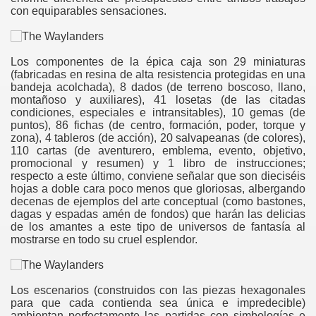
con equiparables sensaciones.
gation
Los componentes de la épica caja son 29 miniaturas
(fabricadas en resina de alta resistencia protegidas en una
bandeja acolchada), 8 dados (de terreno boscoso, llano,
montañoso y auxiliares), 41 losetas (de las citadas
condiciones, especiales e intransitables), 10 gemas (de
puntos), 86 fichas (de centro, formación, poder, torque y
zona), 4 tableros (de acción), 20 salvapeanas (de colores),
110 cartas (de aventurero, emblema, evento, objetivo,
ona
promocional y resumen) y 1 libro de instrucciones;
respecto a este último, conviene señalar que son dieciséis
hojas a doble cara poco menos que gloriosas, albergando
decenas de ejemplos del arte conceptual (como bastones,
dagas y espadas amén de fondos) que harán las delicias
de los amantes a este tipo de universos de fantasía al
mostrarse en todo su cruel esplendor.
erlords
Los escenarios (construidos con las piezas hexagonales
para que cada contienda sea única e impredecible)
ambientan perfectamente las partidas con simbologías e