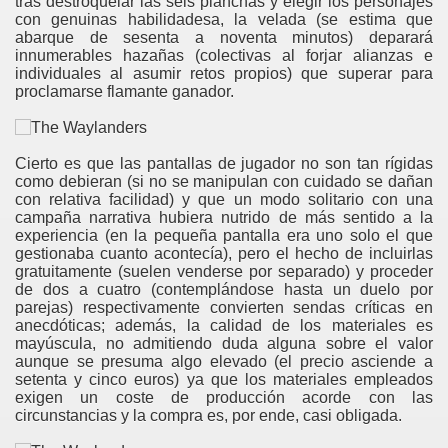
tras destroquelar las seis planchas y elegir los personajes
con genuinas habilidadesa, la velada (se estima que
abarque de sesenta a noventa minutos) deparará
as
innumerables hazañas (colectivas al forjar alianzas e
individuales al asumir retos propios) que superar para
proclamarse flamante ganador.
Tempestades
Cierto es que las pantallas de jugador no son tan rígidas
como debieran (si no se manipulan con cuidado se dañan
con relativa facilidad) y que un modo solitario con una
campaña narrativa hubiera nutrido de más sentido a la
experiencia (en la pequeña pantalla era uno solo el que
gestionaba cuanto acontecía), pero el hecho de incluirlas
gratuitamente (suelen venderse por separado) y proceder
de dos a cuatro (contemplándose hasta un duelo por
parejas) respectivamente convierten sendas críticas en
anecdóticas; además, la calidad de los materiales es
mayúscula, no admitiendo duda alguna sobre el valor
aunque se presuma algo elevado (el precio asciende a
setenta y cinco euros) ya que los materiales empleados
exigen un coste de producción acorde con las
circunstancias y la compra es, por ende, casi obligada.