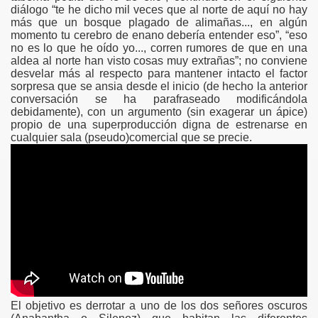
diálogo “te he dicho mil veces que al norte de aquí no hay
más que un bosque plagado de alimañas..., en algún
momento tu cerebro de enano debería entender eso”, “eso
no es lo que he oído yo..., corren rumores de que en una
aldea al norte han visto cosas muy extrañas”; no conviene
desvelar más al respecto para mantener intacto el factor
sorpresa que se ansia desde el inicio (de hecho la anterior
conversación se ha parafraseado modificándola
debidamente), con un argumento (sin exagerar un ápice)
propio de una superproducción digna de estrenarse en
cualquier sala (pseudo)comercial que se precie.
El objetivo es derrotar a uno de los dos señores oscuros