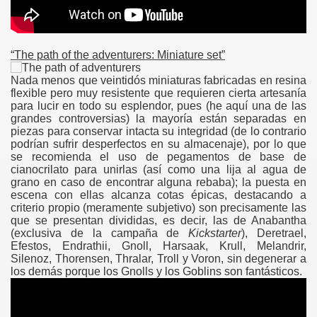
“The path of the adventurers: Miniature set”
Nada menos que veintidós miniaturas fabricadas en resina
flexible pero muy resistente que requieren cierta artesanía
para lucir en todo su esplendor, pues (he aquí una de las
grandes controversias) la mayoría están separadas en
piezas para conservar intacta su integridad (de lo contrario
podrían sufrir desperfectos en su almacenaje), por lo que
se recomienda el uso de pegamentos de base de
cianocrilato para unirlas (así como una lija al agua de
grano en caso de encontrar alguna rebaba); la puesta en
escena con ellas alcanza cotas épicas, destacando a
criterio propio (meramente subjetivo) son precisamente las
que se presentan divididas, es decir, las de Anabantha
(exclusiva de la campaña de
Kickstarter
), Deretrael,
Efestos, Endrathii, Gnoll, Harsaak, Krull, Melandrir,
Silenoz, Thorensen, Thralar, Troll y Voron, sin degenerar a
los demás porque los Gnolls y los Goblins son fantásticos.