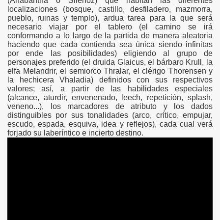
(Anabantha o Silenoz) que habitan las diferentes
gation
localizaciones (bosque, castillo, desfiladero, mazmorra,
pueblo, ruinas y templo), ardua tarea para la que será
necesario viajar por el tablero (el camino se irá
conformando a lo largo de la partida de manera aleatoria
haciendo que cada contienda sea única siendo infinitas
por ende las posibilidades) eligiendo al grupo de
personajes preferido (el druida Glaicus, el bárbaro Krull, la
elfa Melandrir, el semiorco Thralar, el clérigo Thorensen y
la hechicera Vhaladia) definidos con sus respectivos
valores; así, a partir de las habilidades especiales
(alcance, aturdir, envenenado, leech, repetición, splash,
veneno...), los marcadores de atributo y los dados
ona
distinguibles por sus tonalidades (arco, crítico, empujar,
escudo, espada, esquiva, idea y reflejos), cada cual verá
forjado su laberíntico e incierto destino.
erlords