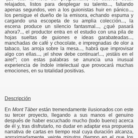
relajados, listos para desplegar su talento..., faltando
apenas segundos, ven a los guionistas huir en pánico...,
los persigue el dueño de la emisora, echando espuma y
cargando una escopeta de su amplia colección..., la
escena produce un silencio fantasmal..., ¿qué pasará
ahora?.., el productor entra en el estudio con una pila de
hojas sueltas de guiones e ideas garabateadas...,
manchadas de café y chocolate, e impregnadas de olor a
tabaco, las arroja sobre la mesa..., habrá que improvisar
algo con ellas..., ¡el show debe continuar!..., ¡estáis en el
aire!”; con estas palabras se anuncia una inusual
experiencia de índole intelectual que provocará muchas
emociones, en su totalidad positivas.
Descripción
En
Mont Tàber
están tremendamente ilusionados con este
su tercer proyecto, llegando a sus manos el genuino
después de haber escuchado mucho (todo bueno) acerca
de él y, tras disfrutarlo, no dudar en adaptar esa propuesta
narrativa de cartas en tiempo real cuya duración alcanza,
aproximadamente, veinte minutos (tiempo en el que los