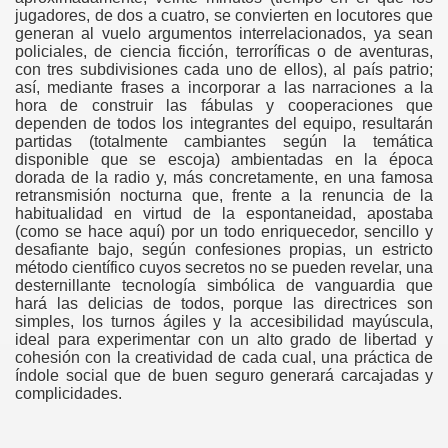
jugadores, de dos a cuatro, se convierten en locutores que
gation
generan al vuelo argumentos interrelacionados, ya sean
policiales, de ciencia ficción, terroríficas o de aventuras,
con tres subdivisiones cada uno de ellos), al país patrio;
así, mediante frases a incorporar a las narraciones a la
hora de construir las fábulas y cooperaciones que
dependen de todos los integrantes del equipo, resultarán
partidas (totalmente cambiantes según la temática
disponible que se escoja) ambientadas en la época
dorada de la radio y, más concretamente, en una famosa
retransmisión nocturna que, frente a la renuncia de la
habitualidad en virtud de la espontaneidad, apostaba
ona
(como se hace aquí) por un todo enriquecedor, sencillo y
desafiante bajo, según confesiones propias, un estricto
método científico cuyos secretos no se pueden revelar, una
desternillante tecnología simbólica de vanguardia que
hará las delicias de todos, porque las directrices son
simples, los turnos ágiles y la accesibilidad mayúscula,
ideal para experimentar con un alto grado de libertad y
cohesión con la creatividad de cada cual, una práctica de
índole social que de buen seguro generará carcajadas y
complicidades.
erlords