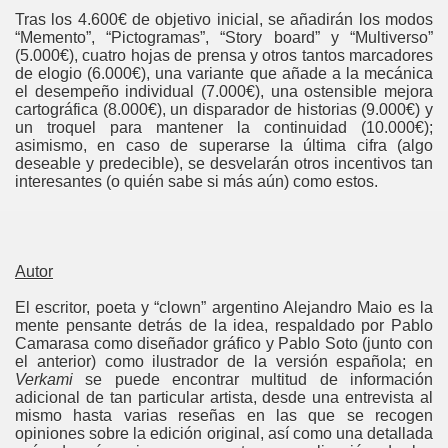
Tras los 4.600€ de objetivo inicial, se añadirán los modos
“Memento”, “Pictogramas”, “Story board” y “Multiverso”
as
(5.000€), cuatro hojas de prensa y otros tantos marcadores
de elogio (6.000€), una variante que añade a la mecánica
el desempeño individual (7.000€), una ostensible mejora
Tempestades
cartográfica (8.000€), un disparador de historias (9.000€) y
un troquel para mantener la continuidad (10.000€);
asimismo, en caso de superarse la última cifra (algo
deseable y predecible), se desvelarán otros incentivos tan
interesantes (o quién sabe si más aún) como estos.
Autor
El escritor, poeta y “clown” argentino Alejandro Maio es la
mente pensante detrás de la idea, respaldado por Pablo
Camarasa como diseñador gráfico y Pablo Soto (junto con
el anterior) como ilustrador de la versión española; en
Verkami
se puede encontrar multitud de información
adicional de tan particular artista, desde una entrevista al
mismo hasta varias reseñas en las que se recogen
opiniones sobre la edición original, así como una detallada