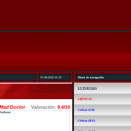
07-08-2026 05:33
Menú de navegación
EN PORTADA
CRÍTICAS
 Mad Doctor
Valoración:
9,4/10
Críticas (#-B)
Críticas (B-E)