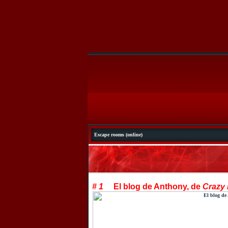
Escape rooms (online)
# 1
El blog de Anthony
, de
Crazy