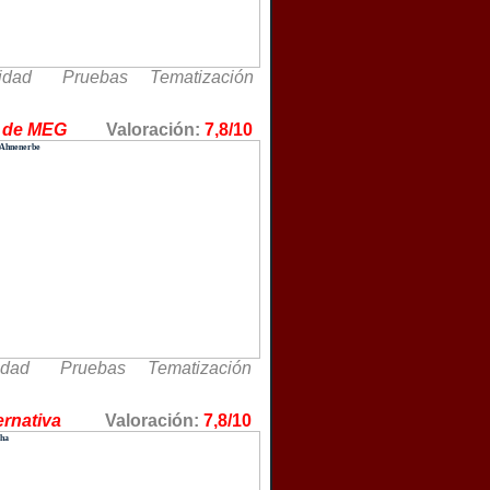
lidad Pruebas Tematización
rbe, de MEG
Valoración:
7,8/10
idad Pruebas Tematización
lternativa
Valoración:
7,8/10