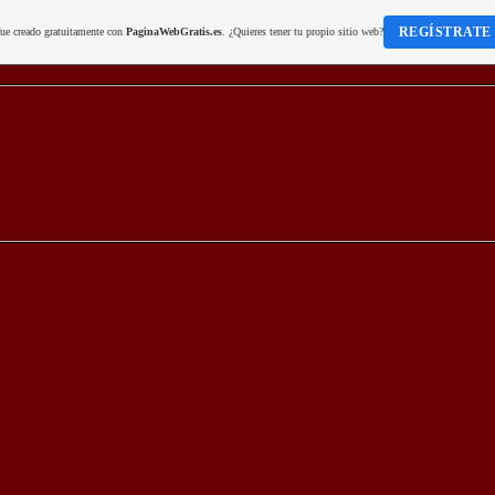
REGÍSTRATE
fue creado gratuitamente con
PaginaWebGratis.es
. ¿Quieres tener tu propio sitio web?