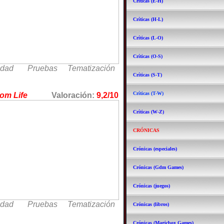
Críticas (E-H)
Críticas (H-L)
Críticas (L-O)
Críticas (O-S)
idad Pruebas Tematización
Críticas (S-T)
Críticas (T-W)
 Room Life
Valoración:
9,2/10
Críticas (W-Z)
CRÓNICAS
Crónicas (especiales)
Crónicas (Gdm Games)
Crónicas (juegos)
idad Pruebas Tematización
Crónicas (libros)
Crónicas (Magicbox Games)