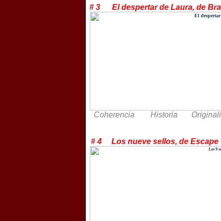
# 3 El despertar de Laura, de 
Coherencia Historia Original
# 4 Los nueve sellos, de Esca