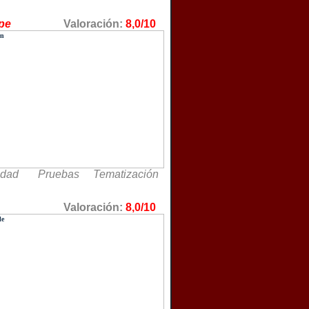
 Escape
Valoración:
8,0/10
idad Pruebas Tematización
napsis
Valoración:
8,0/10