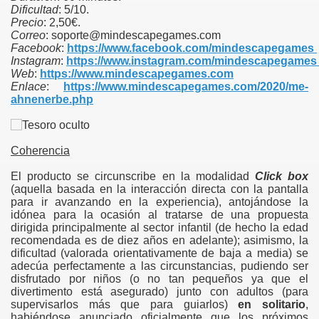
Dificultad
: 5/10.
Precio
: 2,50€.
Correo
: soporte@mindescapegames.com
Facebook
:
https://www.facebook.com/mindescapegames
Instagram
:
https://www.instagram.com/mindescapegame
Web
:
https://www.mindescapegames.com
Enlace
:
https://www.mindescapegames.com/2020/me-
ahnenerbe.php
Coherencia
El producto se circunscribe en la modalidad
Click box
(aquella basada en la interacción directa con la pantalla
para ir avanzando en la experiencia), antojándose la
idónea para la ocasión al tratarse de una propuesta
dirigida principalmente al sector infantil (de hecho la edad
recomendada es de diez años en adelante); asimismo, la
dificultad (valorada orientativamente de baja a media) se
adecúa perfectamente a las circunstancias, pudiendo ser
disfrutado por niños (o no tan pequeños ya que el
divertimento está asegurado) junto con adultos (para
supervisarlos más que para guiarlos)
en solitario
,
habiéndose anunciado oficialmente que los próximos