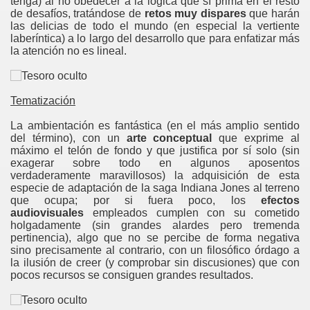
tenga) al no obedecer a la lógica que sí prima en el resto
de desafíos, tratándose de
retos muy dispares
que harán
las delicias de todo el mundo (en especial la vertiente
laberíntica) a lo largo del desarrollo que para enfatizar más
la atención no es lineal.
Tematización
La ambientación es fantástica (en el más amplio sentido
del término), con un
arte conceptual
que exprime al
máximo el telón de fondo y que justifica por sí solo (sin
exagerar sobre todo en algunos aposentos
verdaderamente maravillosos) la adquisición de esta
especie de adaptación de la saga Indiana Jones al terreno
que ocupa; por si fuera poco, los
efectos
audiovisuales
empleados cumplen con su cometido
holgadamente (sin grandes alardes pero tremenda
pertinencia), algo que no se percibe de forma negativa
sino precisamente al contrario, con un filosófico órdago a
la ilusión de creer (y comprobar sin discusiones) que con
pocos recursos se consiguen grandes resultados.