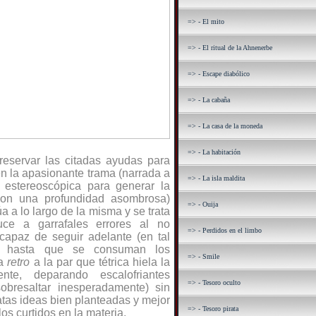
=> - El mito
=> - El ritual de la Ahnenerbe
=> - Escape diabólico
=> - La cabaña
=> - La casa de la moneda
=> - La habitación
reservar las citadas ayudas para
n la apasionante trama (narrada a
=> - La isla maldita
ía estereoscópica para generar la
con una profundidad asombrosa)
=> - Ouija
úa a lo largo de la misma y se trata
ce a garrafales errores al no
=> - Perdidos en el limbo
capaz de seguir adelante (en tal
te hasta que se consuman los
=> - Smile
ca
retro
a la par que tétrica hiela la
nte, deparando escalofriantes
=> - Tesoro oculto
obresaltar inesperadamente) sin
ratas ideas bien planteadas y mejor
=> - Tesoro pirata
os curtidos en la materia.