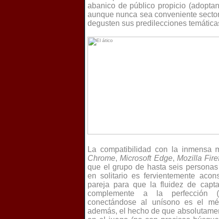
abanico de público propicio (adopta
aunque nunca sea conveniente sectori
degusten sus predilecciones temáticas
La compatibilidad con la inmensa 
Chrome
,
Microsoft Edge
,
Mozilla Fire
que el grupo de hasta seis personas
en solitario es fervientemente aco
pareja para que la fluidez de capt
complemente a la perfección 
conectándose al unísono es el mé
además, el hecho de que absolutament