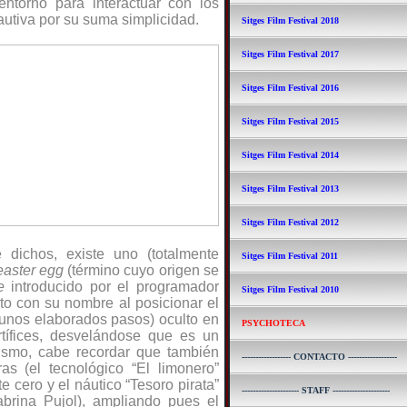
ntorno para interactuar con los
utiva por su suma simplicidad.
Sitges Film Festival 2018
Sitges Film Festival 2017
Sitges Film Festival 2016
Sitges Film Festival 2015
Sitges Film Festival 2014
Sitges Film Festival 2013
Sitges Film Festival 2012
dichos, existe uno (totalmente
Sitges Film Festival 2011
easter egg
(término cuyo origen se
e
introducido por el programador
Sitges Film Festival 2010
to con su nombre al posicionar el
 unos elaborados pasos) oculto en
PSYCHOTECA
tífices, desvelándose que es un
mismo, cabe recordar que también
------------------ CONTACTO ------------------
as (el tecnológico “El limonero”
 cero y el náutico “Tesoro pirata”
--------------------- STAFF ---------------------
abrina Pujol), ampliando pues el