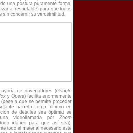
ndo una postura puramente formal
zar al respetable) para que todos
 sin concernir su verosimilitud.
mayoría de navegadores (
Google
fox
y
Opera
) facilita enormemente
 (pese a que se permite proceder
nsejable hacerlo como mínimo en
ación de detalles sea óptima) se
(una videollamada por
Zoom
todo idóneo para que así sea);
e todo el material necesario esté