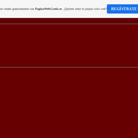
REGÍSTRATE
fue creado gratuitamente con
PaginaWebGratis.es
. ¿Quieres tener tu propio sitio web?