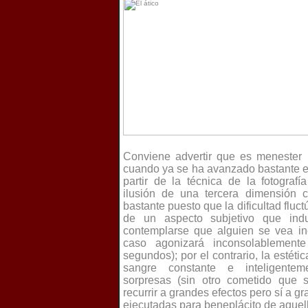
Conviene advertir que es menester 
cuando ya se ha avanzado bastante e
partir de la técnica de la fotograf
ilusión de una tercera dimensión 
bastante puesto que la dificultad fluct
de un aspecto subjetivo que indu
contemplarse que alguien se vea in
caso agonizará inconsolablemen
segundos); por el contrario, la estéti
sangre constante e inteligenteme
sorpresas (sin otro cometido que s
recurrir a grandes efectos pero sí a g
ejecutadas para beneplácito de aquell