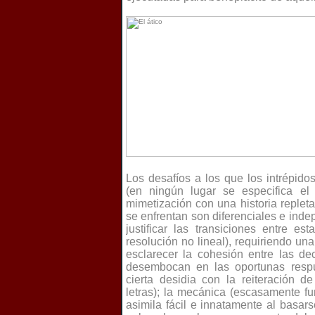
Los desafíos a los que los intrépido
(en ningún lugar se especifica el 
mimetización con una historia repleta
se enfrentan son diferenciales e inde
justificar las transiciones entre e
resolución no lineal), requiriendo un
esclarecer la cohesión entre las de
desembocan en las oportunas respu
cierta desidia con la reiteración 
letras); la mecánica (escasamente fun
asimila fácil e innatamente al basa