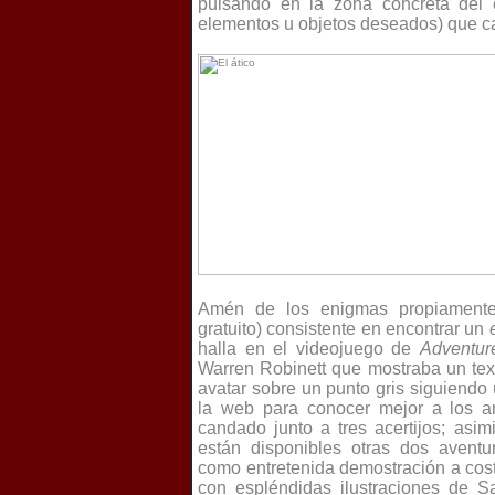
pulsando en la zona concreta del e
elementos u objetos deseados) que ca
Amén de los enigmas propiamente 
gratuito) consistente en encontrar un
halla en el videojuego de
Adventur
Warren Robinett que mostraba un tex
avatar sobre un punto gris siguiendo
la web para conocer mejor a los ar
candado junto a tres acertijos; asi
están disponibles otras dos aventur
como entretenida demostración a coste
con espléndidas ilustraciones de S