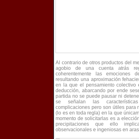
Al contrario de otros productos del 
agobio de una cuenta atrás reg
coherentemente las emociones 
resultando una aproximación fehacien
en la que el pensamiento colectivo 
deducción, abarcando por ende sese
partida no se puede pausar ni detener
se señalan las característica
complicaciones pero son útiles para 
(lo es en toda regla) en la que única
momento de solicitarlas es a elecció
precipitaciones que ello impli
observacionales e ingeniosas en aras 