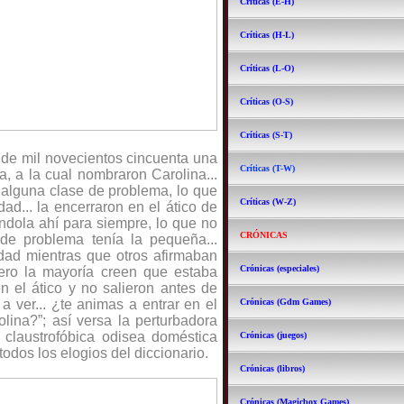
Críticas (E-H)
Críticas (H-L)
Críticas (L-O)
Críticas (O-S)
Críticas (S-T)
 de mil novecientos cincuenta una
Críticas (T-W)
a, a la cual nombraron Carolina...
 alguna clase de problema, lo que
Críticas (W-Z)
ad... la encerraron en el ático de
ándola ahí para siempre, lo que no
CRÓNICAS
de problema tenía la pequeña...
dad mientras que otros afirmaban
Crónicas (especiales)
pero la mayoría creen que estaba
en el ático y no salieron antes de
a ver... ¿te animas a entrar en el
Crónicas (Gdm Games)
olina?”; así versa la perturbadora
y claustrofóbica odisea doméstica
Crónicas (juegos)
odos los elogios del diccionario.
Crónicas (libros)
Crónicas (Magicbox Games)