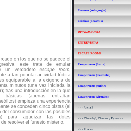
Crónicas (videojuegos)
Crónicas (Zacatrus)
DIVAGACIONES
ENTREVISTAS
ESCAPE ROOMS
mercado en los que no se padece el
resiva, este trata de emular
Escape rooms (físicos)
de un verdadero
escape room
,
te a tan popular actividad lúdica
Escape rooms (materiales)
es equiparable a la exigencia de
nta minutos (una vez iniciada la
Escape rooms (online)
); tras una introducción en la que
s básicas (apenas entrañan
Escape rooms (virtuales)
neófitos) empieza una experiencia
mente se conceden cinco pistas (el
=> - Alerta Z
n del consumidor con las posibles
ca) para agudizar las dotes
=> - Chernobyl, Chronos y Dynamics
de resolver el funesto misterio.
=> - El ático