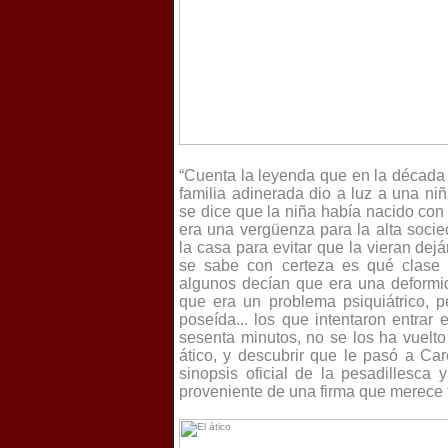
“Cuenta la leyenda que en la década
familia adinerada dio a luz a una niñ
se dice que la niña había nacido con
era una vergüenza para la alta socied
la casa para evitar que la vieran dej
se sabe con certeza es qué clase 
algunos decían que era una deformi
que era un problema psiquiátrico, 
poseída... los que intentaron entrar 
sesenta minutos, no se los ha vuelto 
ático, y descubrir que le pasó a Car
sinopsis oficial de la pesadillesca 
proveniente de una firma que merece t