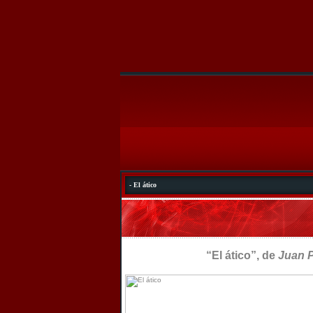
- El ático
“El ático”, de
Juan 