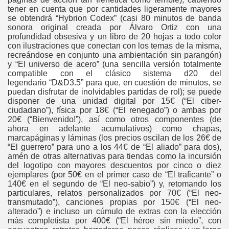
tener en cuenta que por cantidades ligeramente mayores
se obtendrá “Hybrion Codex” (casi 80 minutos de banda
sonora original creada por Álvaro Ortiz con una
profundidad obsesiva y un libro de 20 hojas a todo color
con ilustraciones que conectan con los temas de la misma,
recreándose en conjunto una ambientación sin parangón)
y “El universo de acero” (
una sencilla versión totalmente
compatible con el clásico sistema d20 del
legendario “
D&D3.5” para que,
en cuestión de minutos, se
puedan disfrutar de inolvidables partidas de rol
); se puede
disponer de una unidad digital por 15€ (“El ciber-
ciudadano”), física por 18€ (“El renegado”) o ambas por
20€ (“Bienvenido!”), así como otros componentes (de
ahora en adelante acumulativos) como chapas,
marcapáginas y láminas (los precios oscilan de los 26€ de
“El guerrero” para uno a los 44€ de “El aliado” para dos),
amén de otras alternativas para tiendas como la incursión
del logotipo con mayores descuentos por cinco o diez
ejemplares (por 50€ en el primer caso de “El traficante” o
140€ en el segundo de “El neo-sabio”) y, retomando los
particulares, relatos personalizados por 70€ (“El neo-
transmutado”), canciones propias por 150€ (“El neo-
alterado”) e incluso un cúmulo de extras con la elección
más completista por 400€ (“El héroe sin miedo”, con