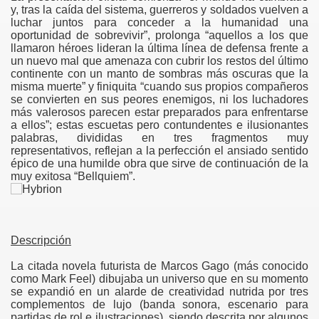
y, tras la caída del sistema, guerreros y soldados vuelven a
luchar juntos para conceder a la humanidad una
oportunidad de sobrevivir”, prolonga “aquellos a los que
llamaron héroes lideran la última línea de defensa frente a
un nuevo mal que amenaza con cubrir los restos del último
continente con un manto de sombras más oscuras que la
misma muerte” y finiquita “cuando sus propios compañeros
se convierten en sus peores enemigos, ni los luchadores
más valerosos parecen estar preparados para enfrentarse
a ellos”; estas escuetas pero contundentes e ilusionantes
palabras, divididas en tres fragmentos muy
representativos, reflejan a la perfección el ansiado sentido
épico de una humilde obra que sirve de continuación de la
muy exitosa “Bellquiem”.
Descripción
La citada novela futurista de Marcos Gago (más conocido
como Mark Feel) dibujaba un universo que en su momento
se expandió en un alarde de creatividad nutrida por tres
complementos de lujo (banda sonora, escenario para
partidas de rol e ilustraciones), siendo descrita por algunos