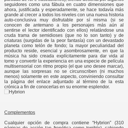
seguidores como una fábula en cuatro dimensiones que
gation
ahora, justificada y esperadamente, se hace todavía más
grande al crecer a todos los niveles con una nueva historia
auto-conclusiva muy disfrutable por sí misma (si se
conocen de antemano a los personajes más aún al
sentirse el lector identificado con ellos) relatándose una
cruda trama de semidioses (que no lo son tanto) y de
criaturas (surgidas de la peor fantasía) con un devastado
planeta como telón de fondo; la mayor peculiaridad del
producto reside, esencial y asombrosamente, en que la
música ha sido creada explícitamente para dar vida al
tomo y convertir la experiencia en una especie de película
ona
multisensorial con ritmo propio (el que uno desee marcar),
aunque las sorpresas no se circunscriben (ni muchos
menos) solamente en este aspecto, conviniendo consultar
la página del enlace adjuntado al término de la esta
crónica a fin de conocerlas en su enorme esplendor.
Complementos
erlords
Cualquier opción de compra contiene “Hybrion” (310
páginas de acción tan frenética como terrible), cabiendo