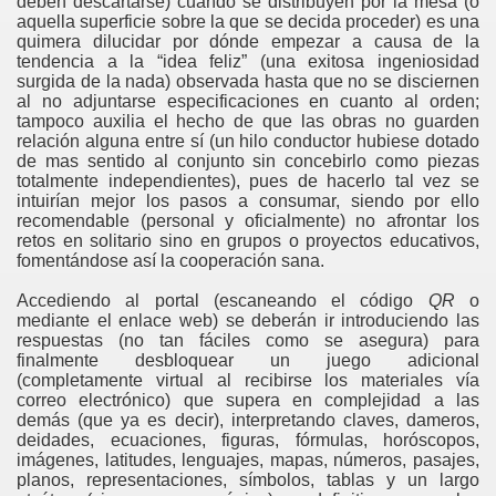
deben descartarse) cuando se distribuyen por la mesa (o
aquella superficie sobre la que se decida proceder) es una
quimera dilucidar por dónde empezar a causa de la
as
tendencia a la “idea feliz” (una exitosa ingeniosidad
surgida de la nada) observada hasta que no se disciernen
al no adjuntarse especificaciones en cuanto al orden;
Tempestades
tampoco auxilia el hecho de que las obras no guarden
relación alguna entre sí (un hilo conductor hubiese dotado
de mas sentido al conjunto sin concebirlo como piezas
totalmente independientes), pues de hacerlo tal vez se
intuirían mejor los pasos a consumar, siendo por ello
recomendable (personal y oficialmente) no afrontar los
retos en solitario sino en grupos o proyectos educativos,
fomentándose así la cooperación sana.
Accediendo al portal (escaneando el código
QR
o
mediante el enlace web) se deberán ir introduciendo las
respuestas (no tan fáciles como se asegura) para
finalmente desbloquear un juego adicional
(completamente virtual al recibirse los materiales vía
correo electrónico) que supera en complejidad a las
demás (que ya es decir), interpretando claves, dameros,
deidades, ecuaciones, figuras, fórmulas, horóscopos,
imágenes, latitudes, lenguajes, mapas, números, pasajes,
planos, representaciones, símbolos, tablas y un largo