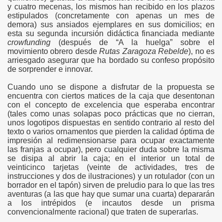
y cuatro mecenas, los mismos han recibido en los plazos
estipulados (concretamente con apenas un mes de
demora) sus ansiados ejemplares en sus domicilios; en
esta su segunda incursión didáctica financiada mediante
crowfunding
(después de “A la huelga” sobre el
movimiento obrero desde
Rutas Zaragoza Rebelde
), no es
arriesgado asegurar que ha bordado su confeso propósito
de sorprender e innovar.
Cuando uno se dispone a disfrutar de la propuesta se
encuentra con ciertos matices de la caja que desentonan
con el concepto de excelencia que esperaba encontrar
(tales como unas solapas poco prácticas que no cierran,
unos logotipos dispuestas en sentido contrario al resto del
texto o varios ornamentos que pierden la calidad óptima de
impresión al redimensionarse para ocupar exactamente
las franjas a ocupar), pero cualquier duda sobre la misma
se disipa al abrir la caja; en el interior un total de
veinticinco tarjetas (veinte de actividades, tres de
instrucciones y dos de ilustraciones) y un rotulador (con un
borrador en el tapón) sirven de preludio para lo que las tres
aventuras (a las que hay que sumar una cuarta) depararán
a los intrépidos (e incautos desde un prisma
convencionalmente racional) que traten de superarlas.