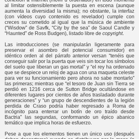
al limitar ostensiblemente la puesta en escena (aunque
aumenta la diversidad la misma); no obstante, la interfaz
(con vídeos cuyo contenido es revelador) cumple con
creces su cometido al igual que la música de ambiente
(“Wisdow” de Savfk, “City by the sea” de Saoul Candle y
“Haunted” de Ross Budgen), listado libre de
copyright
.
Las introducciones (se manipularán ligeramente para
preservar el asombro del potencial consumidor) en
idéntico orden al del párrafo anterior versan “tenéis que
conseguir salir por la puerta que veis sin tocar los símbolos
del suelo que liberan un gas mortal” y “el rey ha ordenado
que se despiece un reloj de agua con una maqueta celeste
para ver su funcionamiento pero ahora no sabe montarlo”
las primeras; mientras que “el tesoro de Juan sin Tierra se
perdió en 1216 cerca de Sutton Bridge ocultándose en
diferentes lugares por cientos de años trasladado durante
generaciones” y “un grupo de descendientes de la legión
perdida de Craso podría haber regresado a Roma de
incógnito para enterrar un botín de oro traído desde
Bactria” las segundas, conformando un épico abanico
temático que implica horas de esfuerzo.
Pese a que los elementos tienen un único uso (después