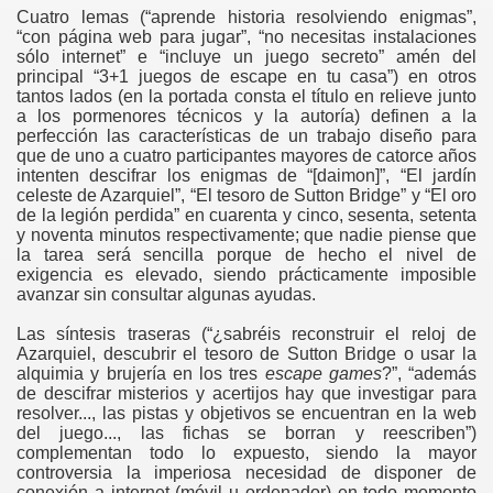
Cuatro lemas (“aprende historia resolviendo enigmas”,
gation
“con página web para jugar”, “no necesitas instalaciones
sólo internet” e “incluye un juego secreto” amén del
principal “3+1 juegos de escape en tu casa”) en otros
tantos lados (en la portada consta el título en relieve junto
a los pormenores técnicos y la autoría) definen a la
perfección las características de un trabajo diseño para
que de uno a cuatro participantes mayores de catorce años
intenten descifrar los enigmas de “[daimon]”, “El jardín
celeste de Azarquiel”, “El tesoro de Sutton Bridge” y “El oro
de la legión perdida” en cuarenta y cinco, sesenta, setenta
y noventa minutos respectivamente; que nadie piense que
ona
la tarea será sencilla porque de hecho el nivel de
exigencia es elevado, siendo prácticamente imposible
avanzar sin consultar algunas ayudas.
Las síntesis traseras (“¿sabréis reconstruir el reloj de
Azarquiel, descubrir el tesoro de Sutton Bridge o usar la
alquimia y brujería en los tres
escape games
?”, “además
de descifrar misterios y acertijos hay que investigar para
resolver..., las pistas y objetivos se encuentran en la web
del juego..., las fichas se borran y reescriben”)
erlords
complementan todo lo expuesto, siendo la mayor
controversia la imperiosa necesidad de disponer de
conexión a internet (móvil u ordenador) en todo momento