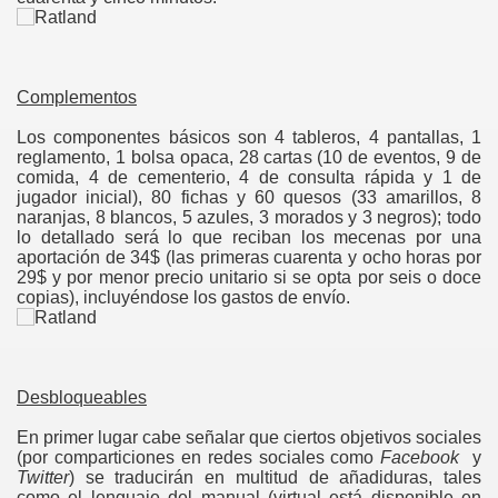
gation
Complementos
Los componentes básicos son 4 tableros, 4 pantallas, 1
reglamento, 1 bolsa opaca, 28 cartas (10 de eventos, 9 de
comida, 4 de cementerio, 4 de consulta rápida y 1 de
jugador inicial), 80 fichas y 60 quesos (33 amarillos, 8
naranjas, 8 blancos, 5 azules, 3 morados y 3 negros); todo
lo detallado será lo que reciban los mecenas por una
ona
aportación de 34$ (las primeras cuarenta y ocho horas por
29$ y por menor precio unitario si se opta por seis o doce
copias), incluyéndose los gastos de envío.
Desbloqueables
En primer lugar cabe señalar que ciertos objetivos sociales
erlords
(por comparticiones en redes sociales como
Facebook
y
Twitter
) se traducirán en multitud de añadiduras, tales
como el lenguaje del manual (virtual está disponible en