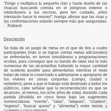
“Dirige y multiplica tu pequeño clan y hazte dueño de las
cloacas buscando comida en el peligroso exterior o
robándosela a tus vecinos, pero ten cuidado, ¡ellos
intentarán hacer lo mismo!”
; huelga afirmar que las risas y
las confrontaciones estarán siempre más que aseguradas.
Descripción
Se trata de un juego de mesa en el que de dos a cuatro
participantes (más si se logran ciertas metas adicionales)
se enfrentarán, en turnos simultáneos y programaciones
ocultas, para conseguir que su banda de ratas sea la más
numerosa de las alcantarillas hallando la mayor cantidad
de sustento posible para alimentarlas mientras el resto
tratan de robar lo cosechado o adelantarse a apropiarse de
los víveres en zonas conjuntas (campo, ciudad o
vertedero); pese a que el trabajo está destinado a todos los
públicos, cabe señalar que la recomendación es que se
alcancen, al menos, los ocho años de edad, durando cada
partida (dividida en cinco fases bajo las sugerentes
nomenclaturas “evento”, “ratas”, “ataques”, “criadero”,
“regreso”, “buscar queso” y “alimentar”) entre treinta y
cuarenta y cinco minutos.