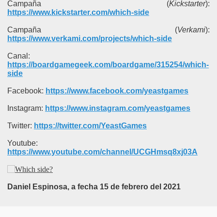
Campaña (
Kickstarter
):
https://www.kickstarter.com/which-side
Campaña (
Verkami
):
https://www.verkami.com/projects/which-side
Canal:
https://boardgamegeek.com/boardgame/315254/which-
side
Facebook:
https://www.facebook.com/yeastgames
Instagram:
https://www.instagram.com/yeastgames
Twitter:
https://twitter.com/YeastGames
Youtube:
https://www.youtube.com/channel/UCGHmsq8xj03A
Daniel Espinosa, a fecha 15 de febrero del 2021