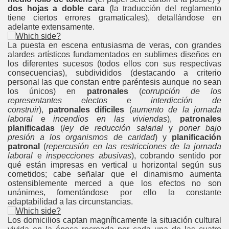
dos hojas a doble cara
(la traducción del reglamento
tiene ciertos errores gramaticales), detallándose en
adelante extensamente.
La puesta en escena entusiasma de veras, con grandes
alardes artísticos fundamentados en sublimes diseños en
los diferentes sucesos (todos ellos con sus respectivas
consecuencias), subdivididos (destacando a criterio
personal las que constan entre paréntesis aunque no sean
los únicos) en
patronales
(
corrupción de los
representantes electos
e
interdicción de
construir
),
patronales difíciles
(
aumento de la jornada
laboral
e
incendios en las viviendas
),
patronales
planificadas
(
ley de reducción salarial
y
poner bajo
presión a los organismos de caridad
) y
planificación
patronal
(
repercusión en las restricciones de la jornada
laboral
e
inspecciones abusivas
), cobrando sentido por
qué están impresas en vertical u horizontal según sus
cometidos; cabe señalar que el dinamismo aumenta
ostensiblemente merced a que los efectos no son
unánimes, fomentándose por ello la constante
adaptabilidad a las circunstancias.
Los domicilios captan magníficamente la situación cultural