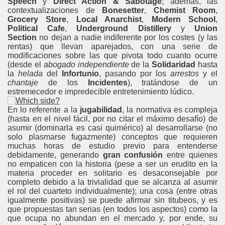
Speech
y
Direct Action & Sabotage
; además, las
contextualizaciones de
Bonesetter
,
Chemist Room
,
Grocery Store
,
Local Anarchist
,
Modern School
,
Political Cafe
,
Underground Distillery
y
Union
Section
no dejan a nadie indiferente por los costes (y las
rentas) que llevan aparejados, con una serie de
modificaciones sobre las que pivota todo cuanto ocurre
(desde el
abogado independiente
de la
Solidaridad
hasta
la
helada
del
Infortunio
, pasando por los
arrestos
y el
chantaje
de los
Incidentes
), tratándose de un
estremecedor e impredecible entretenimiento lúdico.
En lo referente a la
jugabilidad
, la normativa es compleja
(hasta en el nivel fácil, por no citar el máximo desafío) de
asumir (dominarla es casi quimérico) al desarrollarse (no
solo plasmarse fugazmente) conceptos que requieren
muchas horas de estudio previo para entenderse
debidamente, generando
gran confusión
entre quienes
no empaticen con la historia (pese a ser un erudito en la
materia proceder en solitario es desaconsejable por
completo debido a la trivialidad que se alcanza al asumir
el rol del cuarteto individualmente); una cosa (entre otras
igualmente positivas) se puede afirmar sin titubeos, y es
que propuestas tan serias (en todos los aspectos) como la
que ocupa no abundan en el mercado y, por ende, su