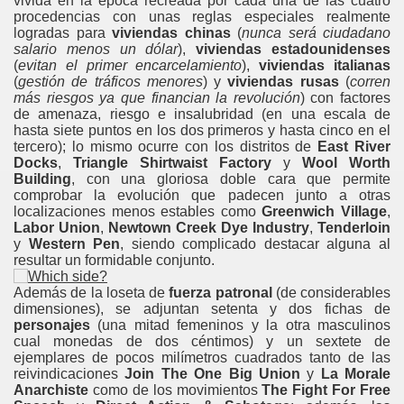
vivida en la época recreada por cada una de las cuatro
procedencias con unas reglas especiales realmente
logradas para
viviendas chinas
(
nunca será ciudadano
salario menos un dólar
),
viviendas estadounidenses
(
evitan el primer encarcelamiento
),
viviendas italianas
(
gestión de tráficos menores
) y
viviendas rusas
(
corren
más riesgos ya que financian la revolución
) con factores
de amenaza, riesgo e insalubridad (en una escala de
hasta siete puntos en los dos primeros y hasta cinco en el
tercero); lo mismo ocurre con los distritos de
East River
Docks
,
Triangle Shirtwaist Factory
y
Wool Worth
Building
, con una gloriosa doble cara que permite
comprobar la evolución que padecen junto a otras
localizaciones menos estables como
Greenwich Village
,
Labor Union
,
Newtown Creek Dye Industry
,
Tenderloin
y
Western Pen
, siendo complicado destacar alguna al
resultar un formidable conjunto.
Además de la loseta de
fuerza patronal
(de considerables
dimensiones), se adjuntan setenta y dos fichas de
personajes
(una mitad femeninos y la otra masculinos
----
cual monedas de dos céntimos) y un sextete de
ejemplares de pocos milímetros cuadrados tanto de las
reivindicaciones
Join The One Big Union
y
La Morale
---
Anarchiste
como de los movimientos
The Fight For Free