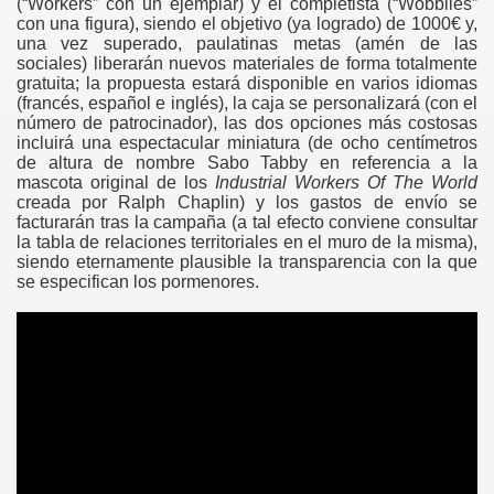
(“Workers” con un ejemplar) y el completista (“Wobblies”
con una figura), siendo el objetivo (ya logrado) de 1000€ y,
una vez superado, paulatinas metas (amén de las
as
sociales) liberarán nuevos materiales de forma totalmente
gratuita; la propuesta estará disponible en varios idiomas
(francés, español e inglés), la caja se personalizará (con el
Tempestades
número de patrocinador), las dos opciones más costosas
incluirá una espectacular miniatura (de ocho centímetros
de altura de nombre Sabo Tabby en referencia a la
mascota original de los
Industrial
Workers Of The World
creada por Ralph Chaplin) y los gastos de envío se
facturarán tras la campaña (a tal efecto conviene consultar
la tabla de relaciones territoriales en el muro de la misma),
siendo eternamente plausible la transparencia con la que
se especifican los pormenores.