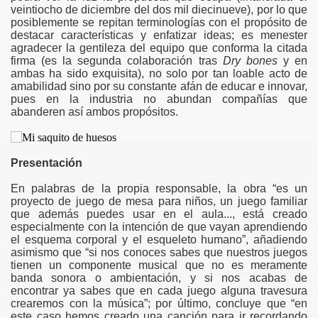
veintiocho de diciembre del dos mil diecinueve), por lo que
posiblemente se repitan terminologías con el propósito de
destacar características y enfatizar ideas; es menester
agradecer la gentileza del equipo que conforma la citada
firma (es la segunda colaboración tras
Dry bones
y en
ambas ha sido exquisita), no solo por tan loable acto de
amabilidad sino por su constante afán de educar e innovar,
pues en la industria no abundan compañías que
abanderen así ambos propósitos.
Presentación
En palabras de la propia responsable, la obra “es un
proyecto de juego de mesa para niños, un juego familiar
que además puedes usar en el aula..., está creado
especialmente con la intención de que vayan aprendiendo
el esquema corporal y el esqueleto humano”, añadiendo
asimismo que “si nos conoces sabes que nuestros juegos
tienen un componente musical que no es meramente
banda sonora o ambientación, y si nos acabas de
encontrar ya sabes que en cada juego alguna travesura
crearemos con la música”; por último, concluye que “en
este caso hemos creado una canción para ir recordando