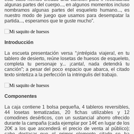
algunas partes del cuerpo..., en algunos momentos incluso
gation
nombramos algunas partes del esqueleto humano..., es
nuestro modo de juego que usamos para desempatar la
partida..., esperamos que te guste mucho”.
Introducción
La escueta presentación versa “¡intrépida viajera!, en tu
tablero de desierto, reúne losetas de huesos de esqueleto,
completa tu personaje y... ¡canta!, nada detendrá tu
ona
canción”; a pesar del poco espacio que abarca, el citado
texto sintetiza a la perfección la intringulis del trabajo.
Componentes
La caja contiene 1 bolsa pequeña, 4 tableros reversibles,
44 losetas tematizadas, 20 fichas utilizables y 12
comodines desérticos, con un sustancial ahorro ofrecido
erlords
durante la campaña (cada ejemplar por 14€ en lugar de los
20€ a los que ascenderá el precio de venta al público);
cabe destacar que el primer elemento citado se ha