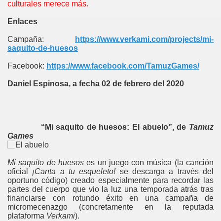
culturales merece más.
Enlaces
Campaña:
https://www.verkami.com/projects/mi-
saquito-de-huesos
Facebook:
https://www.facebook.com/TamuzGames/
Daniel Espinosa, a fecha 02 de febrero del 2020
“Mi saquito de huesos: El abuelo”, de
Tamuz
Games
Mi saquito de huesos
es un juego con música (la canción
oficial
¡Canta a tu esqueleto!
se descarga a través del
oportuno código) creado especialmente para recordar las
partes del cuerpo que vio la luz una temporada atrás tras
financiarse con rotundo éxito en una campaña de
micromecenazgo (concretamente en la reputada
plataforma
Verkami
).