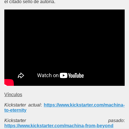
el citado sello de autoría.
Vínculos
Kickstarter actual
:
https://www.kickstarter.com/machina-
to-eternity
Kickstarter
pasado
:
https://www.kickstarter.com/machina-from-beyond