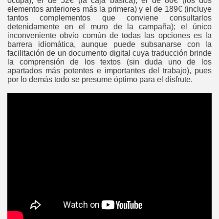
ocupa), el de 52€ (la caja básica), el de 86€ (los dos
elementos anteriores más la primera) y el de 189€ (incluye
tantos complementos que conviene consultarlos
as
detenidamente en el muro de la campaña); el único
inconveniente obvio común de todas las opciones es la
barrera idiomática, aunque puede subsanarse con la
Tempestades
facilitación de un documento digital cuya traducción brinde
la comprensión de los textos (sin duda uno de los
apartados más potentes e importantes del trabajo), pues
por lo demás todo se presume óptimo para el disfrute.