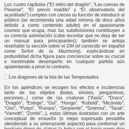
Los cuatro capítulos (“El retiro del dragón”, “Las cuevas de
gation
Pleamar”, “El precio maldito” y “El observatorio del
acantilado”) cumplen con creces su función de introducir al
público (se recomienda una edad mínima de doce años
debido a cierto contenido adulto) en el apasionante
cosmos que ocupa, mas las subdivisiones contribuyen a
su correcta asimilación (cabe recordar que no deja de ser
un manual para principiantes); también se antoja
reseñable la sección sobre el
DM
(el conocido en español
como
Señor de la Mazmorra
), explicándose en
profundidad dicha figura para concienciar sobre su crucial
e inestimable desempeño en cualquier partida aún
ona
aparentando a priori lo contrario.
En los apéndices se recogen los efectos e incidencias
tanto de los objetos (botas, elixires, pergaminos,
pociones...) como de las criaturas (“Arpía”, “Draco”,
“Dragón”, “Estirge”, “Gul”, “Hongo”, “Kobold”, “Micónido”,
“Oso”, “Pulpo”, “Runara”, “Serpiente”, “Sinensa”, “Tarak”,
“Varnoth”, “Zombi”...), estas últimas ilustradas con un arte
erlords
conceptual de ensueño (o mejor expresado pesadilla
atendiendo a su amenazante aspecto) para conformar un
bestiario digno de alabar; la bolsa con el
basic game dice