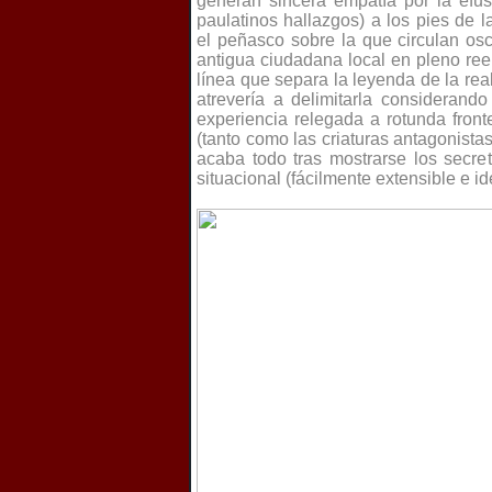
generan sincera empatía por la efu
paulatinos hallazgos) a los pies de 
el peñasco sobre la que circulan os
antigua ciudadana local en pleno ree
línea que separa la leyenda de la re
atrevería a delimitarla consideran
experiencia relegada a rotunda fron
(tanto como las criaturas antagonista
acaba todo tras mostrarse los secr
situacional (fácilmente extensible e ide