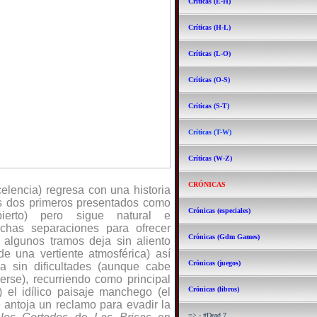
Críticas (E-H)
Críticas (H-L)
Críticas (L-O)
Críticas (O-S)
Críticas (S-T)
Críticas (T-W)
Críticas (W-Z)
CRÓNICAS
celencia) regresa con una historia
los dos primeros presentados como
Crónicas (especiales)
erto) pero sigue natural e
chas separaciones para ofrecer
Crónicas (Gdm Games)
 algunos tramos deja sin aliento
e una vertiente atmosférica) así
Crónicas (juegos)
a sin dificultades (aunque cabe
erse), recurriendo como principal
Crónicas (libros)
) el idílico paisaje manchego (el
 antoja un reclamo para evadir la
=> - #Dead 7