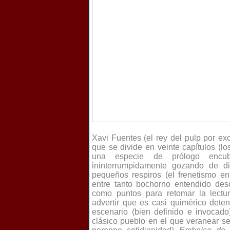
Xavi Fuentes (el rey del pulp por ex
que se divide en veinte capítulos (
una especie de prólogo encubi
ininterrumpidamente gozando de di
pequeños respiros (el frenetismo en
entre tanto bochorno entendido desd
como puntos para retomar la lectur
advertir que es casi quimérico deten
escenario (bien definido e invocado
clásico pueblo en el que veranear se