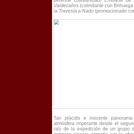
perenne cotidianidad)
Embalse de 
Valdecaños
(colindante con Brihuega o
la
Travesía a Nado
(promocionado como
Tan plácido e inocente panorama
atmósfera imperante desde el segund
raíz de la expedición de un grupo d