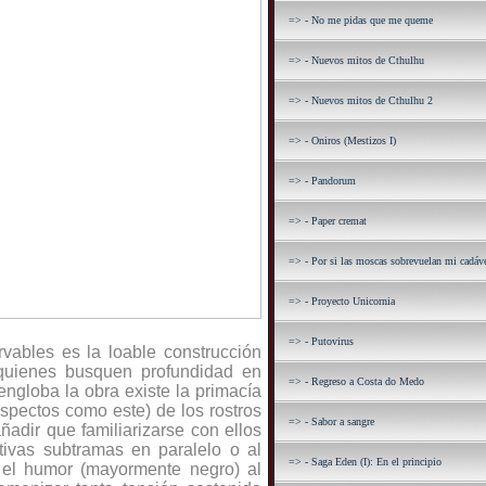
=> - No me pidas que me queme
=> - Nuevos mitos de Cthulhu
=> - Nuevos mitos de Cthulhu 2
=> - Oniros (Mestizos I)
=> - Pandorum
=> - Paper cremat
=> - Por si las moscas sobrevuelan mi cadáv
=> - Proyecto Unicornia
=> - Putovirus
ables es la loable construcción
a quienes busquen profundidad en
=> - Regreso a Costa do Medo
engloba la obra existe la primacía
aspectos como este) de los rostros
=> - Sabor a sangre
ñadir que familiarizarse con ellos
ctivas subtramas en paralelo o al
=> - Saga Eden (I): En el principio
 el humor (mayormente negro) al