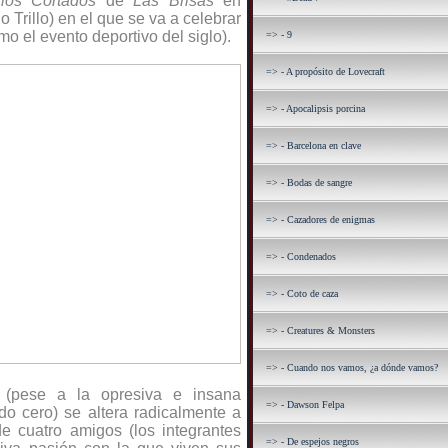
los Cortados
de
Las Brisas
en
 Trillo) en el que se va a celebrar
 el evento deportivo del siglo).
=> - 9
=> - A propósito de Lovecraft
=> - Apocalipsis porcina
=> - Barcelona en clave
=> - Bodas de sangre
=> - Cazadores de enigmas
=> - Condenados
=> - Coto de caza
=> - Creatures & Monsters
=> - Cuando nos vamos, ¿a dónde vamos?
 (pese a la opresiva e insana
=> - Dawson Felpa
o cero) se altera radicalmente a
e cuatro amigos (los integrantes
=> - De espejos negros