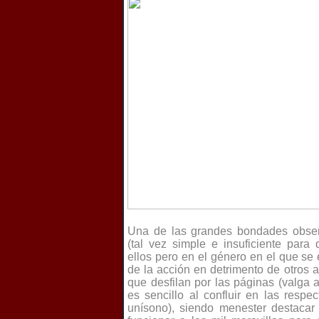
Una de las grandes bondades observ
(tal vez simple e insuficiente par
ellos pero en el género en el que se 
de la acción en detrimento de otros 
que desfilan por las páginas (valga a
es sencillo al confluir en las respe
unísono), siendo menester destacar