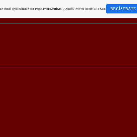
REGÍSTRATE
fue creado gratuitamente con
PaginaWebGratis.es
. ¿Quieres tener tu propio sitio web?