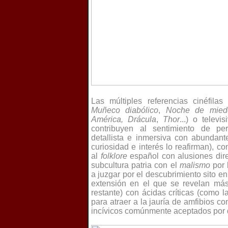
Las múltiples referencias cinéfilas 
Muñeco diabólico
,
Noche de mied
América, Drácula
,
Thor
...) o televis
contribuyen al sentimiento de per
detallista e inmersiva con abundant
curiosidad e interés lo reafirman), c
al
folklore
español con alusiones direc
subcultura patria con el
malismo
por 
a juzgar por el descubrimiento sito e
extensión en el que se revelan más
restante) con ácidas críticas (como 
para atraer a la jauría de amfibios c
incívicos comúnmente aceptados por 