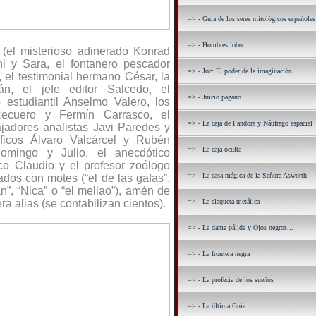
=> - Guía de los seres mitológicos españoles
=> - Hombres lobo
 (el misterioso adinerado Konrad
ni y Sara, el fontanero pescador
=> - Joc: El poder de la imaginación
, el testimonial hermano César, la
án, el jefe editor Salcedo, el
=> - Juicio pagano
 estudiantil Anselmo Valero, los
Recuero y Fermín Carrasco, el
=> - La caja de Pandora y Náufrago espacial
bajadores analistas Javi Paredes y
íficos Álvaro Valcárcel y Rubén
=> - La caja oculta
omingo y Julio, el anecdótico
co Claudio y el profesor zoólogo
=> - La casa mágica de la Señora Asworth
dos con motes (“el de las gafas”,
án”, “Nica” o “el mellao”), amén de
ra alias (se contabilizan cientos).
=> - La claqueta metálica
=> - La dama pálida y Ojos negros...
=> - La frontera negra
=> - La profecía de los sueños
=> - La última Guía