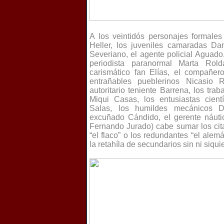
A los veintidós personajes formales
Heller, los juveniles camaradas Da
Severiano, el agente policial Aguado
periodista paranormal Marta Rold
carismático fan Elías, el compañero
entrañables pueblerinos Nicasio 
autoritario teniente Barrena, los tra
Miqui Casas, los entusiastas cient
Salas, los humildes mecánicos D
excuñado Cándido, el gerente náuti
Fernando Jurado) cabe sumar los cita
“el flaco” o los redundantes “el alem
la retahíla de secundarios sin ni siquie