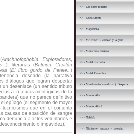
=> - Las horas muertas
=> - Laura Storm
=> - Magdalena
=> - Melusina: El corazón y la garra
=> - Monstruos ibéricos
(
Arachnofophobia
,
Exploradores
,
=> - Motel discordia
o
...), literarias (
Batman
,
Capitán
ivas (
El libro gordo de Petete
...)
=> - Motel Penumbra
tenencia deseado (la narrativa
es diálogos que logran despertar
=> - Mundo entre mundos (1): Despertar
on un desenlace (un sentido tributo
tas a criaturas mitológicas de la
=> - Murderville
bandera) que no parece definitivo
n el epílogo (el segmento de mayor
=> - Murderville 2
 tecnicismos que en el conjunto
las causas de aparición de sangre
=> - Naisiak
omo denuncia a actos voluntarios e
desconocimiento o impavidez).
=> - Nivahnvyr: Arcanos y leyendas