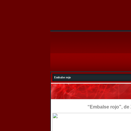
Embalse rojo
“Embalse rojo”, de Xav