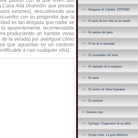
siva pasión con la que viven sus
la
Casa Alta
(mansión que preside
=> - Dungeons & Cthulhu: ETPDHEI
curos rumores), descubriendo una
ncuentro con su progenitor que la
=> - El autor de este libro es un zombi
alidad es tan delgada que nadie se
do la aparentemente recomendable
=> - El camino del perro
tera produciendo un hambre voraz
s de la velada) por averiguar cómo
etos que aguardan en un contexto
=> - El fin de la eternidad
ntificable a casi cualquier villa).
=> - El invernadero del terror
=> - El santuario de la mariposa
=> - El sastre
=> - El secreto de Santa Esperanza
=> - El zumbido
=> Embalse rojo
=> - Epílogos: Fragmentos de un adiós
=> - Escape room: La guía definitiva