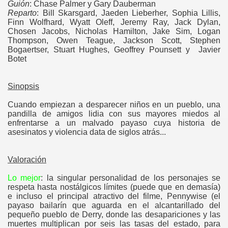
Guión
: Chase Palmer y Gary Dauberman
Reparto
: Bill Skarsgard, Jaeden Lieberher, Sophia Lillis,
Finn Wolfhard, Wyatt Oleff, Jeremy Ray, Jack Dylan,
Chosen Jacobs, Nicholas Hamilton, Jake Sim, Logan
Thompson, Owen Teague, Jackson Scott, Stephen
Bogaertser, Stuart Hughes, Geoffrey Pounsett y Javier
Botet
Sinopsis
Cuando empiezan a desparecer niños en un pueblo, una
pandilla de amigos lidia con sus mayores miedos al
enfrentarse a un malvado payaso cuya historia de
asesinatos y violencia data de siglos atrás...
Valoración
Lo mejor
: la singular personalidad de los personajes se
respeta hasta nostálgicos límites (puede que en demasía)
e incluso el principal atractivo del filme, Pennywise (el
payaso bailarín que aguarda en el alcantarillado del
pequeño pueblo de Derry, donde las desapariciones y las
muertes multiplican por seis las tasas del estado, para