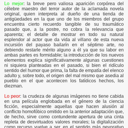
Lo mejor
: la breve pero valiosa aparición corpórea del
célebre maestro del terror autor de la aclamada novela
original, quien interpreta al dueño de una tienda de
antigüedades en la que uno de los miembros del grupo
encuentra cierto recuerdo tangible de su traumático
pasado que, a la postre, no cobra la relevancia que
aparenta; el detalle de mostrar en todo su natural
esplendor al actor que da vida al villano de esta nueva
incursión del payaso bailarín en el séptimo arte, no
debiendo restarle mérito alguno a él ya que su labor en
ambas partes es formidable; la introducción de los nuevos
elementos explica significativamente algunas cuestiones
ni siquiera planteadas en el pasado, si bien el ridículo
sentido del humor que prima, la falta de empatía del elenco
adulto y, sobre todo, el origen del mal mismo que asedia al
pueblo en el que acontecen los fatídicos hechos, los
diezman.
Lo peor
: la crudeza de algunas imágenes no tiene cabida
en una película englobada en el género de la ciencia
ficción, especialmente aquellas que hacen alusión al
conflicto homofóbico omitido en la anterior adaptación que,
de hecho, sirve como contundente apertura de una cinta
repleta de desvirtuados valores morales; la digitalización
como recurso vuelve a ser, en el sentido más peyorativo