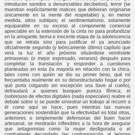
introducen sonidos a denunciables decibelios), terror (se
muestran explícitamente matices que debieran originarse
únicamente en la mente del respetable) y, en menor
medida, otros subtipos; el sentimentalismo, solamente
equiparable en su exceso al componente comercial
apreciable en la extensión de la cinta no para profundizar
en la arrogante, tierna e inocente etapa de la adolescencia
que se retrata sino para justificar el ya anunciado
oficialmente segundo (y teóricamente último) capítulo que
verá la luz el año próximo situándose veintisiete
primaveras (o mejor expresado, veranos) después para
completar la translación y responder a cuestiones
planteadas en esta (la mayoría en relación con la chica,
tales como con quién se dio su primer beso, qué rol
frecuentaba realmente en su desestructurado hogar o por
qué porta colgando sin excepción una llave al cuello),
defraudará a quienes busquen pureza fílmica; el
(sobre)uso de efectos digitales (nada especiales) reabre el
debate sobre si se puede siniestrar un trabajo al recurrir a
él como aquí se hace, pues mientras las nuevas
generaciones sostendrán que la efectividad es total otras,
anteriores o simplemente defensoras del buen hacer
artesanal, se mostrarán inflexibles a la hora de asegurar
que antagonistas como la mujer desfigurada o el
combatiente decapitado (en contraposición al leproso