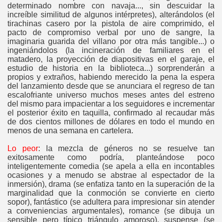
determinado nombre con navaja..., sin descuidar la
increíble similitud de algunos intérpretes), alterándolos (el
tirachinas casero por la pistola de aire comprimido, el
pacto de compromiso verbal por uno de sangre, la
in
imaginaria guarida del villano por otra más tangible...) o
ingeniándolos (la incineración de familiares en el
matadero, la proyección de diapositivas en el garaje, el
estudio de historia en la biblioteca...) sorprenderán a
propios y extraños, habiendo merecido la pena la espera
del lanzamiento desde que se anunciara el regreso de tan
escalofriante universo muchos meses antes del estreno
del mismo para impacientar a los seguidores e incrementar
el posterior éxito en taquilla, confirmado al recaudar más
de dos cientos millones de dólares en todo el mundo en
menos de una semana en cartelera.
Lo peor
: la mezcla de géneros no se resuelve tan
exitosamente como podría, planteándose poco
inteligentemente comedia (se apela a ella en incontables
ocasiones y a menudo se abstrae al espectador de la
inmersión), drama (se enfatiza tanto en la superación de la
marginalidad que la conmoción se convierte en cierto
sopor), fantástico (se adultera para impresionar sin atender
a conveniencias argumentales), romance (se dibuja un
sensible pero típico triángulo amoroso), suspense (se