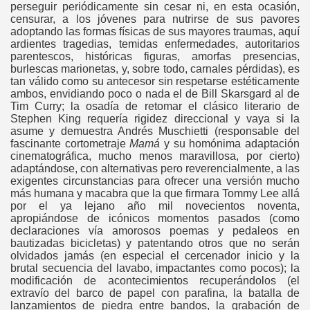
perseguir periódicamente sin cesar ni, en esta ocasión,
censurar, a los jóvenes para nutrirse de sus pavores
adoptando las formas físicas de sus mayores traumas, aquí
ardientes tragedias, temidas enfermedades, autoritarios
parentescos, históricas figuras, amorfas presencias,
burlescas marionetas, y, sobre todo, carnales pérdidas), es
tan válido como su antecesor sin respetarse estéticamente
ambos, envidiando poco o nada el de Bill Skarsgard al de
Tim Curry; la osadía de retomar el clásico literario de
Stephen King requería rigidez direccional y vaya si la
asume y demuestra Andrés Muschietti (responsable del
fascinante cortometraje
Mamá
y su homónima adaptación
cinematográfica, mucho menos maravillosa, por cierto)
adaptándose, con alternativas pero reverencialmente, a las
exigentes circunstancias para ofrecer una versión mucho
más humana y macabra que la que firmara Tommy Lee allá
por el ya lejano año mil novecientos noventa,
apropiándose de icónicos momentos pasados (como
declaraciones vía amorosos poemas y pedaleos en
bautizadas bicicletas) y patentando otros que no serán
olvidados jamás (en especial el cercenador inicio y la
brutal secuencia del lavabo, impactantes como pocos); la
modificación de acontecimientos recuperándolos (el
extravío del barco de papel con parafina, la batalla de
lanzamientos de piedra entre bandos, la grabación de