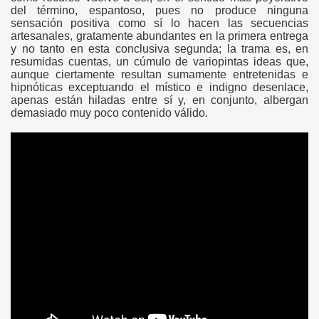
del término, espantoso, pues no produce ninguna
sensación positiva como sí lo hacen las secuencias
artesanales, gratamente abundantes en la primera entrega
y no tanto en esta conclusiva segunda; la trama es, en
resumidas cuentas, un cúmulo de variopintas ideas que,
aunque ciertamente resultan sumamente entretenidas e
hipnóticas exceptuando el místico e indigno desenlace,
apenas están hiladas entre sí y, en conjunto, albergan
demasiado muy poco contenido válido.