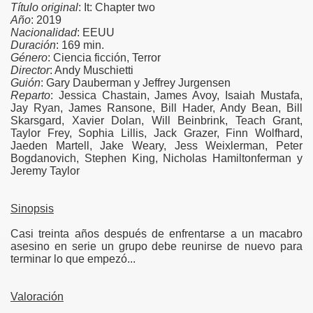
Título original
: It: Chapter two
Año
: 2019
Nacionalidad
: EEUU
Duración
: 169 min.
Género
: Ciencia ficción, Terror
Director
: Andy Muschietti
Guión
: Gary Dauberman y Jeffrey Jurgensen
Reparto
: Jessica Chastain, James Avoy, Isaiah Mustafa,
Jay Ryan, James Ransone, Bill Hader, Andy Bean, Bill
Skarsgard, Xavier Dolan, Will Beinbrink, Teach Grant,
Taylor Frey, Sophia Lillis, Jack Grazer, Finn Wolfhard,
Jaeden Martell, Jake Weary, Jess Weixlerman, Peter
Bogdanovich, Stephen King, Nicholas Hamiltonferman y
Jeremy Taylor
Sinopsis
Casi treinta años después de enfrentarse a un macabro
asesino en serie un grupo debe reunirse de nuevo para
terminar lo que empezó...
Valoración