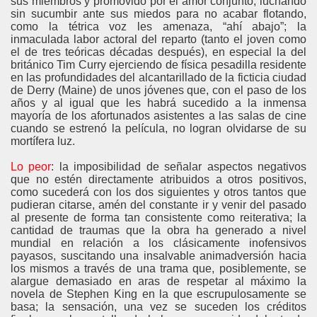
sus miembros y promovido por el amor conjunto, luchando
sin sucumbir ante sus miedos para no acabar flotando,
como la tétrica voz les amenaza,
“ahí abajo”
; la
inmaculada labor actoral del reparto (tanto el joven como
el de tres teóricas décadas después), en especial la del
británico Tim Curry ejerciendo de física pesadilla residente
en las profundidades del alcantarillado de la ficticia ciudad
de Derry (Maine) de unos jóvenes que, con el paso de los
años y al igual que les habrá sucedido a la inmensa
mayoría de los afortunados asistentes a las salas de cine
cuando se estrenó la película, no logran olvidarse de su
mortífera luz.
Lo peor
: la imposibilidad de señalar aspectos negativos
que no estén directamente atribuidos a otros positivos,
como sucederá con los dos siguientes y otros tantos que
pudieran citarse, amén del constante ir y venir del pasado
al presente de forma tan consistente como reiterativa; la
cantidad de traumas que la obra ha generado a nivel
mundial en relación a los clásicamente inofensivos
payasos, suscitando una insalvable animadversión hacia
los mismos a través de una trama que, posiblemente, se
alargue demasiado en aras de respetar al máximo la
novela de Stephen King en la que escrupulosamente se
basa; la sensación, una vez se suceden los créditos