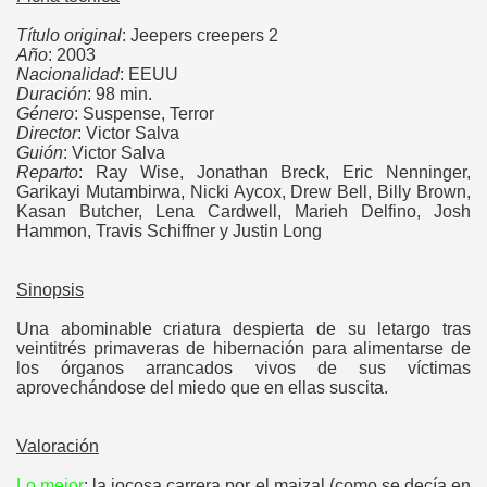
Título original
: Jeepers creepers 2
Año
: 2003
Nacionalidad
: EEUU
Duración
: 98 min.
Género
: Suspense, Terror
Director
: Victor Salva
Guión
: Victor Salva
Reparto
: Ray Wise, Jonathan Breck, Eric Nenninger,
Garikayi Mutambirwa, Nicki Aycox, Drew Bell, Billy Brown,
Kasan Butcher, Lena Cardwell, Marieh Delfino, Josh
Hammon, Travis Schiffner y Justin Long
Sinopsis
Una abominable criatura despierta de su letargo tras
veintitrés primaveras de hibernación para alimentarse de
los órganos arrancados vivos de sus víctimas
aprovechándose del miedo que en ellas suscita.
----
Valoración
---
Lo mejor
: la jocosa carrera por el maizal (como se decía en