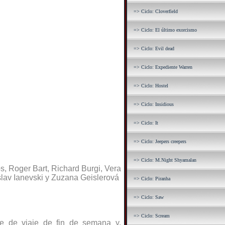
=> Ciclo: Cloverfield
=> Ciclo: El último exorcismo
=> Ciclo: Evil dead
=> Ciclo: Expediente Warren
=> Ciclo: Hostel
=> Ciclo: Insidious
=> Ciclo: It
=> Ciclo: Jeepers creepers
=> Ciclo: M.Night Shyamalan
s, Roger Bart, Richard Burgi, Vera
lav Ianevski y Zuzana Geislerová
=> Ciclo: Piranha
=> Ciclo: Saw
=> Ciclo: Scream
se de viaje de fin de semana y,