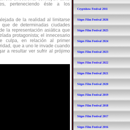
les, perteneciendo éste a los
Cryptshow Festival 2011
lejada de la realidad al limitarse
Sitges Film Festival 2026
 que de determinadas ciudades
de la representación asiática que
Sitges Film Festival 2025
tríada protagonista; el innecesario
de culpa, en relación al primer
Sitges Film Festival 2024
oridad, que a uno le invade cuando
r a resultar ver sufrir al prójimo
Sitges Film Festival 2023
Sitges Film Festival 2022
Sitges Film Festival 2021
Sitges Film Festival 2020
Sitges Film Festival 2019
Sitges Film Festival 2018
Sitges Film Festival 2017
Sitges Film Festival 2016