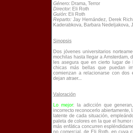
Género:
Drama, Terror
Director:
Eli Roth
Guión:
Eli Roth
Reparto:
Jay Hernández, Derek Rich
Kaderabkova,
Barbara Nedeljakova, J
Sinopsis
Dos jóvenes universitarios norteam
mochilas hasta llegar a Amsterdam,
les asegura que en cierto lugar de
chicas más bellas que puedan imag
comienzan a relacionarse con dos e
dejan atraer...
Valoraci
ó
n
Lo mejor
: la adicción que generan
incorrecto reconocerlo abiertamente, 
latente de cada situación, empleándo
paleta de colores en la que el humor
más enfática concurren espléndidame
no comercial, de Eli Roth, en cuya c