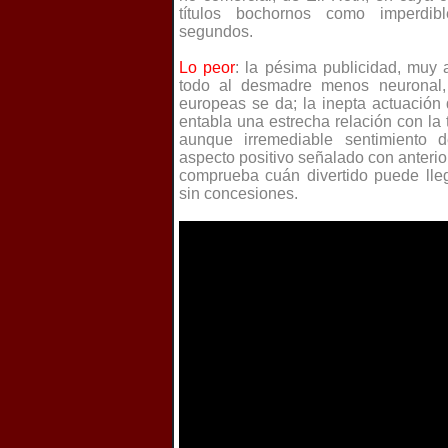
títulos bochornos como imperdib
segundos.
Lo peor
: la pésima publicidad, muy a
todo al desmadre menos neuronal,
europeas se da; la inepta actuación 
entabla una estrecha relación con la 
aunque irremediable
sentimiento 
aspecto positivo señalado con anteri
comprueba cuán divertido puede llega
sin concesiones.