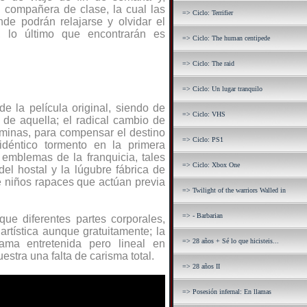
 compañera de clase, la cual las
=> Ciclo: Terrifier
de podrán relajarse y olvidar el
, lo último que encontrarán es
=> Ciclo: The human centipede
=> Ciclo: The raid
=> Ciclo: Un lugar tranquilo
de la película original, siendo de
=> Ciclo: VHS
o de aquella; el radical cambio de
féminas, para compensar el destino
=> Ciclo: PS1
idéntico tormento en la primera
 emblemas de la franquicia, tales
=> Ciclo: Xbox One
el hostal y la lúgubre fábrica de
de niños rapaces que actúan previa
=> Twilight of the warriors Walled in
=> - Barbarian
 que diferentes partes corporales,
rtística aunque gratuitamente; la
=> 28 años + Sé lo que hicisteis...
rama entretenida pero lineal en
estra una falta de carisma total
.
=> 28 años II
=> Posesión infernal: En llamas