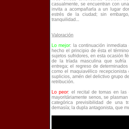
casualmente, se encuentran con una
invita a acompañarla a un lugar don
estrés de la ciudad; sin embargo
tranquilidad...
Valoraci
ó
n
Lo mejor
: la continuación inmediata 
hecho el principio de ésta el términ
sujetos sufridores, en esta ocasión 
de la tríada masculina que sufría 
entrega; el regreso de determinados
como el maquiavélico recepcionista d
suplicios, amén del delictivo grupo 
retribución.
Lo peor
: el recital de tomas en las
mayoritáriamente senos, se plasman a
categórica previsibilidad de una t
demasía; la dupla antagonista, que mu