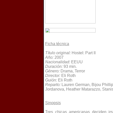
Ficha técnica
Título original:
Hostel: Part II
Año:
2007
Nacionalidad:
EEUU
Duración:
93 min.
Género:
Drama, Terror
Director:
Eli Roth
Guión:
Eli Roth
Reparto:
Lauren German, Bijou Phillip
Jordanova, Heather Matarazzo, Stanis
Sinopsis
Tres chicas americanas deciden ir