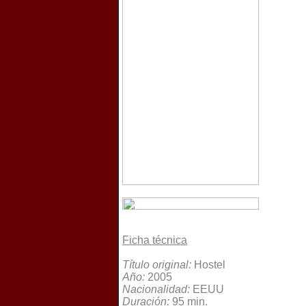
Ficha técnica
Título original:
Hostel
Año:
2005
Nacionalidad:
EEUU
Duración:
95 min.