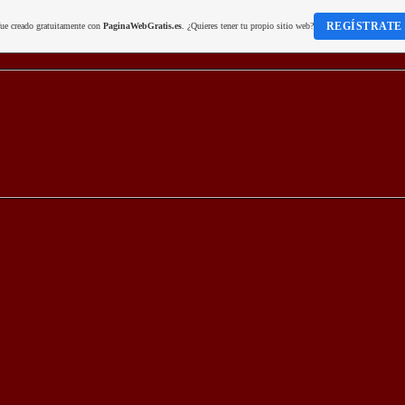
REGÍSTRATE
fue creado gratuitamente con
PaginaWebGratis.es
. ¿Quieres tener tu propio sitio web?