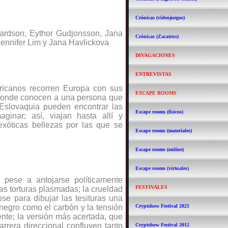
Crónicas (videojuegos)
ardson, Eythor Gudjonsson,
Jana
Crónicas (Zacatrus)
ennifer Lim y Jana Havlickova
DIVAGACIONES
ENTREVISTAS
ericanos recorren Europa con sus
ESCAPE ROOMS
 donde conocen a una persona que
 Eslovaquia pueden encontrar las
Escape rooms (físicos)
inar; así, viajan hasta allí y
xóticas bellezas por las que se
Escape rooms (materiales)
Escape rooms (online)
Escape rooms (virtuales)
, pese a antojarse políticamente
FESTIVALES
las torturas plasmadas; la crueldad
se para dibujar las tesituras una
 negro como el carbón y la tensión
Cryptshow Festival 2021
nte; la versión más acertada, que
arrera direccional confluyen tanto
Cryptshow Festival 2012