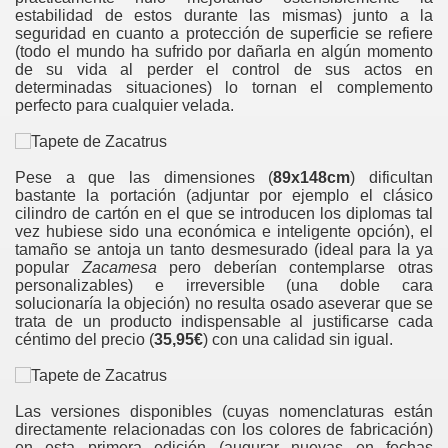
estabilidad de estos durante las mismas) junto a la
seguridad en cuanto a protección de superficie se refiere
(todo el mundo ha sufrido por dañarla en algún momento
de su vida al perder el control de sus actos en
determinadas situaciones) lo tornan el complemento
perfecto para cualquier velada.
ente de...
Pese a que las dimensiones (
89x148cm
) dificultan
bastante la portación (adjuntar por ejemplo el clásico
cilindro de cartón en el que se introducen los diplomas tal
vez hubiese sido una económica e inteligente opción), el
tamaño se antoja un tanto desmesurado (ideal para la ya
popular
Zacamesa
pero deberían contemplarse otras
personalizables) e irreversible (una doble cara
solucionaría la objeción) no resulta osado aseverar que se
trata de un producto indispensable al justificarse cada
céntimo del precio (
35,95€
) con una calidad sin igual.
Las versiones disponibles (cuyas nomenclaturas están
directamente relacionadas con los colores de fabricación)
en esta primera edición (augurar nuevas en fechas