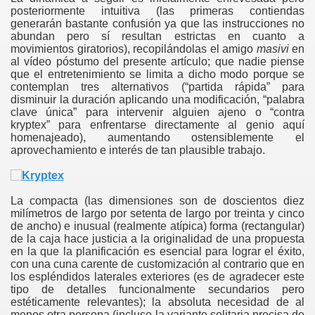
posteriormente intuitiva (las primeras contiendas
generarán bastante confusión ya que las instrucciones no
abundan pero sí resultan estrictas en cuanto a
movimientos giratorios), recopilándolas el amigo
masivi
en
al vídeo póstumo del presente artículo; que nadie piense
que el entretenimiento se limita a dicho modo porque se
contemplan tres alternativos (“partida rápida” para
disminuir la duración aplicando una modificación, “palabra
ente de...
clave única” para intervenir alguien ajeno o “contra
kryptex” para enfrentarse directamente al genio aquí
homenajeado), aumentando ostensiblemente el
aprovechamiento e interés de tan plausible trabajo.
La compacta (las dimensiones son de doscientos diez
milímetros de largo por setenta de largo por treinta y cinco
de ancho) e inusual (realmente atípica) forma (rectangular)
de la caja hace justicia a la originalidad de una propuesta
en la que la planificación es esencial para lograr el éxito,
con una cuna carente de customización al contrario que en
los espléndidos laterales exteriores (es de agradecer este
tipo de detalles funcionalmente secundarios pero
estéticamente relevantes); la absoluta necesidad de al
menos otra persona (incluso la variante solitaria precisa de