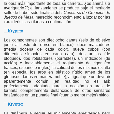
la obra más importante de toda su carrera... ¿os animáis a
averiguarlo?”; el lanzamiento se produce bajo el meritorio
sello de haber sido finalista del
I Concurso de Creación de
Juegos de Mesa
, merecido reconocimiento a juzgar por las
características citadas a continuación.
Los componentes son dieciocho cartas (seis de objetivo
junto al resto de dorso en blanco), doce marcadores
(media docena de cada color), nueve cubos (con
diferentes símbolos en cada cara), dos anillos (de
bloqueo), dos rotuladores (borrables), un indicador (de
acción) e inevitablemente el reglamento de rigor (en
francés, español e inglés); la calidad de los mismos es alta
(en especial los aros en plástico rígido amén de los
gloriosos dados en madera noble), al igual que un devenir
aparentemente común (en realidad no es así)
perfectamente adaptado para la ocasión en aras de
tornarla completamente distanciada de otras similares
basándose en un puntaje final (cuanto menor mejor) nítido.
La dinámica a seguir es inicialmente enrevesada pero