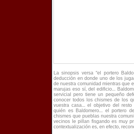
La sinopsis versa “el portero Bal
deducción en donde uno de los jugad
de nuestra comunidad mientras que el
marujas eso sí, del edificio... Baldo
servicial pero tiene un pequeño def
conocer todos los chismes de los q
vuestra casa... el objetivo del rest
quién es Baldomero... el portero d
chismes que pueblas nuestra comunid
vecinos le pillan fisgando es muy pr
contextualización es, en efecto, recon