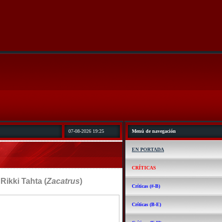
07-08-2026 19:25
Menú de navegación
EN PORTADA
CRÍTICAS
kki Tahta (
Zacatrus
)
Críticas (#-B)
Críticas (B-E)