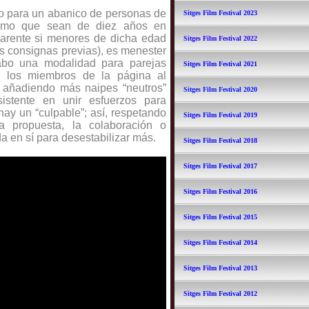
to para un abanico de personas de
Sitges Film Festival 2023
ismo que sean de diez años en
parente si menores de dicha edad
Sitges Film Festival 2022
as consignas previas), es menester
abo una modalidad para parejas
Sitges Film Festival 2021
or los miembros de la página al
) añadiendo más naipes “neutros”
Sitges Film Festival 2020
sistente en unir esfuerzos para
hay un “culpable”; así, respetando
Sitges Film Festival 2019
a propuesta, la colaboración o
a en sí para desestabilizar más.
Sitges Film Festival 2018
Sitges Film Festival 2017
Sitges Film Festival 2016
Sitges Film Festival 2015
Sitges Film Festival 2014
Sitges Film Festival 2013
Sitges Film Festival 2012