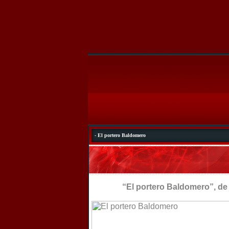
- El portero Baldomero
“El portero Baldomero”, de Ri