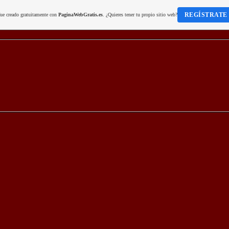
REGÍSTRATE
fue creado gratuitamente con
PaginaWebGratis.es
. ¿Quieres tener tu propio sitio web?