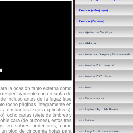
Crónicas (videojuegos)
Crónicas (Zacatrus)
=> - Ajedrez con Merybliya
=> - Alakatrus
=> - Antárctica, Diáspora y En la mente de...
=> - Aventura Z #1: Lovecraft
=> - Aventura Z #2: Héroes
=> - Avío
ara la ocasión tanto externa como
a respectivamente con un sinfín de
de incluso antes de la fugaz fase
=> - Boomie busters
nto (ocho páginas íntegramente en
 ilustrar los textos explicativos),
=> - Captain Flip + Isla Bomba
), ocho cartas (siete de timbres y
oble cara (de buzones), estos tres
=> - Cathood
os en sobres protectores; como
 un blog de cincuenta hojas para
=> - Coup X: Edición aniversario