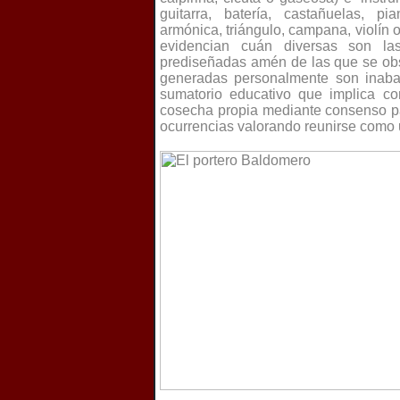
guitarra, batería, castañuelas, pi
armónica, triángulo, campana, violín o
evidencian cuán diversas son las
prediseñadas amén de las que se obs
generadas personalmente son inaba
sumatorio educativo que implica c
cosecha propia mediante consenso p
ocurrencias valorando reunirse como 