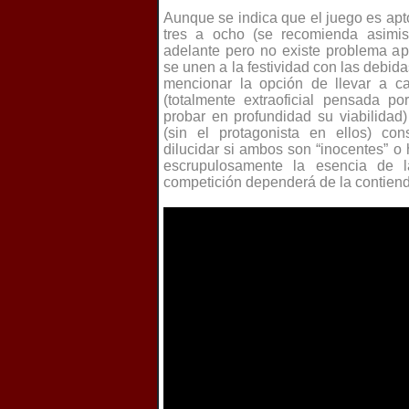
Aunque se indica que el juego es ap
tres a ocho (se recomienda asim
adelante pero no existe problema a
se unen a la festividad con las debid
mencionar la opción de llevar a c
(totalmente extraoficial pensada p
probar en profundidad su viabilidad
(sin el protagonista en ellos) con
dilucidar si ambos son “inocentes” o 
escrupulosamente la esencia de l
competición dependerá de la contiend