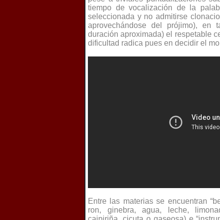
tiempo de vocalización de la pala
seleccionada y no admitirse clonacio
aprovechándose del prójimo), en t
duración aproximada) el respetable ce
dificultad radica pues en decidir el m
Entre las materias se encuentran “be
ron, ginebra, agua, leche, limona
caipiriña, cicuta o gaseosa) e “instr