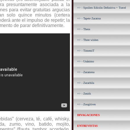
bra presuntamente asociada a la
=> - Spoilers Edición Definitiva + Travel
nes para evitar gratuitas argucias
an solo quince minutos (certera
=> - Tapete Zacatrus
derá ante el impulso de repetir; la
omento de parar definitivamente.
=> - Theos
=> - Three wishes
=> - TimemiT
=> - Unánimo
=> - Zacamesa
=> - Zacachila
=> - Zenith
=> - Zoogitives
DIVAGACIONES
bidas” (cerveza, té, café, whisky,
da, zumo, vino, batido, mojito,
ENTREVISTAS
umentos” (flauta, tambor, acordeón,