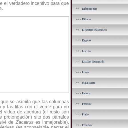
te el verdadero incentivo para que
a.
=> - Diáspora zero
=> - Diluvio
=> - El portero Baldomero
=> - Kryptex
=> - Listillo
=> - Listillo: Expansión
=> - Loops
=> - Mala suerte
=> - Panots
 que se asimila que las columnas
=> - Paradice
o y las filas con el verde para no
l vídeo de apertura (el resto son
=> - Prado
e prolongación) sito dos párrafos
asivi de
Zacatrus
es inmejorable),
=> - President
bjetivas (es aconsejable pactar el