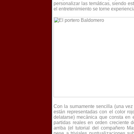
personalizar las temáticas, siendo es
el entretenimiento se torne experienci
Con la sumamente sencilla (una vez
están representadas con el color roj
delatarse) mecánica que consta en e
partidas reales en orden creciente d
arriba (el tutorial del compañero M
pese a triviales puntualizaciones su