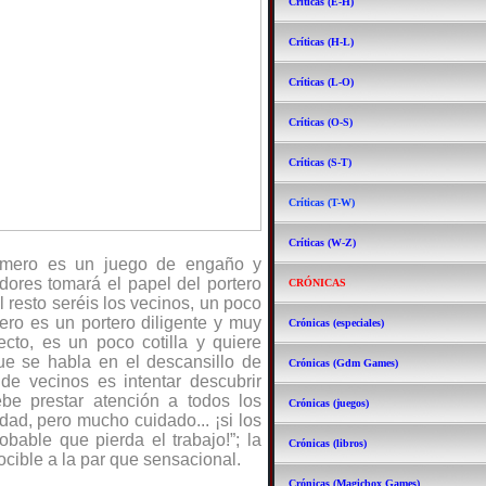
Críticas (E-H)
Críticas (H-L)
Críticas (L-O)
Críticas (O-S)
Críticas (S-T)
Críticas (T-W)
Críticas (W-Z)
domero es un juego de engaño y
ores tomará el papel del portero
CRÓNICAS
 resto seréis los vecinos, un poco
mero es un portero diligente y muy
Crónicas (especiales)
ecto, es un poco cotilla y quiere
ue se habla en el descansillo de
Crónicas (Gdm Games)
o de vecinos es intentar descubrir
ebe prestar atención a todos los
Crónicas (juegos)
ad, pero mucho cuidado... ¡si los
obable que pierda el trabajo!”; la
Crónicas (libros)
ocible a la par que sensacional.
Crónicas (Magicbox Games)