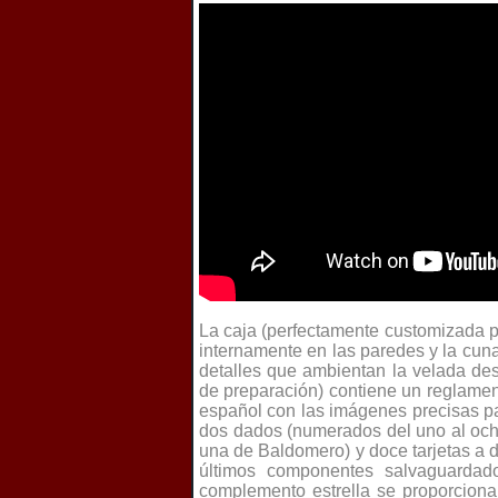
La caja (perfectamente customizada p
internamente en las paredes y la cun
detalles que ambientan la velada des
de preparación) contiene un reglame
español con las imágenes precisas para
dos dados (numerados del uno al ocho
una de Baldomero) y doce tarjetas a d
últimos componentes salvaguardad
complemento estrella se proporciona