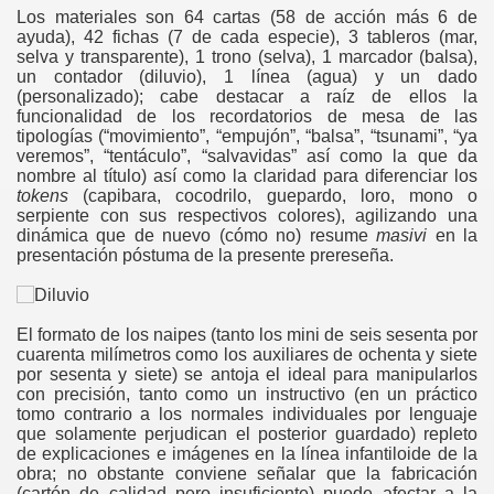
Los materiales son 64 cartas (58 de acción más 6 de
ayuda), 42 fichas (7 de cada especie), 3 tableros (mar,
selva y transparente), 1 trono (selva), 1 marcador (balsa),
un contador (diluvio), 1 línea (agua) y un dado
(personalizado); cabe destacar a raíz de ellos la
funcionalidad de los recordatorios de mesa de las
tipologías (“movimiento”, “empujón”, “balsa”, “tsunami”, “ya
veremos”, “tentáculo”, “salvavidas” así como la que da
ente de...
nombre al título) así como la claridad para diferenciar los
tokens
(capibara, cocodrilo, guepardo, loro, mono o
serpiente con sus respectivos colores), agilizando una
dinámica que de nuevo (cómo no) resume
masivi
en la
presentación póstuma de la presente prereseña.
El formato de los naipes (tanto los mini de seis sesenta por
cuarenta milímetros como los auxiliares de ochenta y siete
por sesenta y siete) se antoja el ideal para manipularlos
con precisión, tanto como un instructivo (en un práctico
tomo contrario a los normales individuales por lenguaje
que solamente perjudican el posterior guardado) repleto
de explicaciones e imágenes en la línea infantiloide de la
obra; no obstante conviene señalar que la fabricación
(cartón de calidad pero insuficiente) puede afectar a la