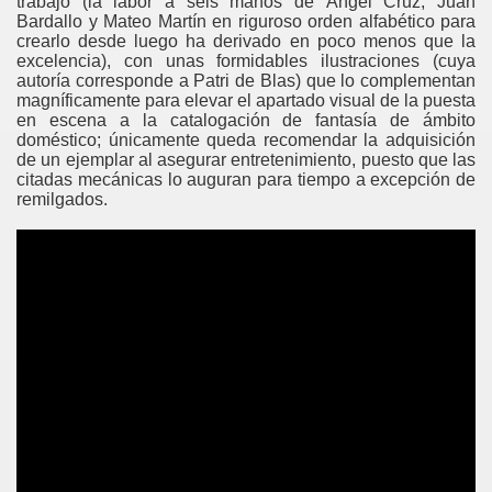
trabajo (la labor a seis manos de Ángel Cruz, Juan
Bardallo y Mateo Martín en riguroso orden alfabético para
crearlo desde luego ha derivado en poco menos que la
excelencia), con unas formidables ilustraciones (cuya
autoría corresponde a Patri de Blas) que lo complementan
magníficamente para elevar el apartado visual de la puesta
Travel
en escena a la catalogación de fantasía de ámbito
doméstico; únicamente queda recomendar la adquisición
de un ejemplar al asegurar entretenimiento, puesto que las
citadas mecánicas lo auguran para tiempo a excepción de
remilgados.