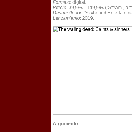
Formato
: digital.
Precio
: 39,99€ - 149,99€ (“Steam”, a 
Desarrollador
: “Skybound Entertainmen
Lanzamiento
: 2019.
Argumento