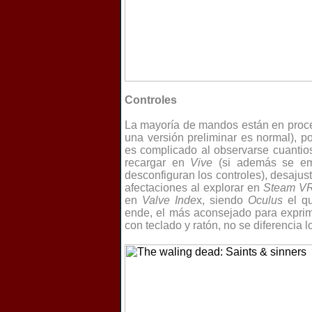
Controles
La mayoría de mandos están en proces
una versión preliminar es normal), p
es complicado al observarse cuantio
recargar en
Vive
(si además se e
desconfiguran los controles), desaju
afectaciones al explorar en
Steam V
en
Valve Inde
x, siendo
Oculus
el qu
ende, el más aconsejado para exprimi
con teclado y ratón, no se diferencia 