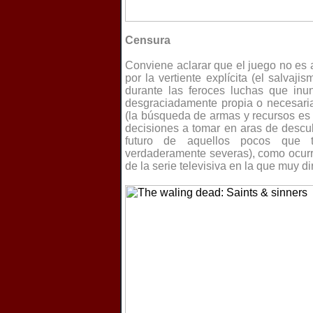
Censura
Conviene aclarar que el juego no es a
por la vertiente explícita (el salva
durante las feroces luchas que inu
desgraciadamente propia o necesaria
(la búsqueda de armas y recursos es 
decisiones a tomar en aras de descub
futuro de aquellos pocos que 
verdaderamente severas), como ocurr
de la serie televisiva en la que muy di