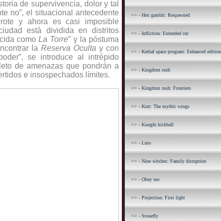
toria de supervivencia, dolor y tal
te no”, el situacional antecedente
=> - Hex gambit: Respawned
rote y ahora es casi imposible
ciudad está dividida en distritos
=> - Infliction: Extended cut
ocida como
La Torre
” y la póstuma
ncontrar la
Reserva Oculta
y con
=> - Kerbal space program: Enhanced edition
poder”, se introduce al intrépido
pleto de amenazas que pondrán a
=> - Kingdom rush
rtidos e insospechados límites.
=> - Kingdom rush: Frontiers
=> - Krut: The mythic wings
=> - Kungfu kickball
=> - Luto
=> - Nine witches: Family disruption
=> - Obey me
=> - Projection: First light
=> - Stonefly