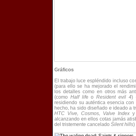
Gráficos
El trabajo luce espléndido incluso co
(para ello se ha mejorado el rendim
los detalles como en otros más an
(como
Half lif
e o
Resident evil 4
)
residiendo su auténtica esencia con l
hecho, ha sido diseñado e ideado a 
HTC Vive, Cosmos, Valve Index
y
alcanzando en ellos cotas jamás atis
del tristemente cancelado
Silent hills
)