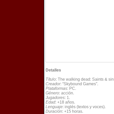
Detalles
Título
: The walking dead: Saints & sin
Creador
: “Skybound Games”.
Plataformas
: PC.
Género
: acción.
Jugadores
: 1.
Edad
: +18 años.
Lenguaje
: inglés (textos y voces).
Duración
: +15 horas.