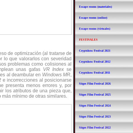
Escape rooms (materiales)
Escape rooms (online)
Escape rooms (virtuales)
FESTIVALES
Cryptshow Festival 2021
o de optimización (al tratarse de
or lo que valorarlos con severidad
Cryptshow Festival 2012
sos problemas como colisiones al
mplean unas gafas
VR Index
se
Cryptshow Festival 2011
stes al deambular en
Windows MR
,
R
e incorrecciones al posicionarse
Sitges Film Festival 2026
e presenta menos errores y, por
r los atributos de una pieza que,
Sitges Film Festival 2025
lo más mínimo de otras similares.
Sitges Film Festival 2024
Sitges Film Festival 2023
Sitges Film Festival 2022