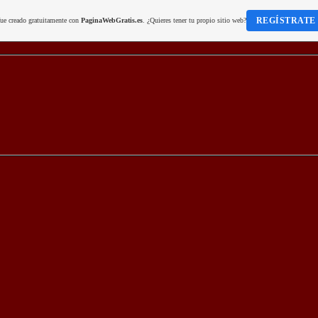
REGÍSTRATE
fue creado gratuitamente con
PaginaWebGratis.es
. ¿Quieres tener tu propio sitio web?