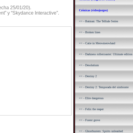
fecha 25/01/20).
Crónicas (videojuegos)
t” y “Skydance Interactive”.
=> - Batman: The Telltale Series
=> - Broken lines
=> - Catie in Meowmeowland
=> - Darkness rollercoaster: Ultimate edition
=> - Desolatium
=> - Destiny 2
=> - Destiny 2: Temporada del simbionte
=> - Elite dangerous
=> - Felix the reaper
=> - Forest grove
=> - Ghostbusters: Spirits unleashed