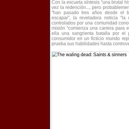
Con la escueta síntesis “una brutal his
vez la redención..., pero probablemen
“han pasado tres años desde el b
escapar”, la reveladora noticia “la 
controlados por una comunidad con
misión “comienza una carrera para e
ella una sangrienta batalla por el 
consumidor en un ficticio mundo re
prueba sus habilidades hasta controve