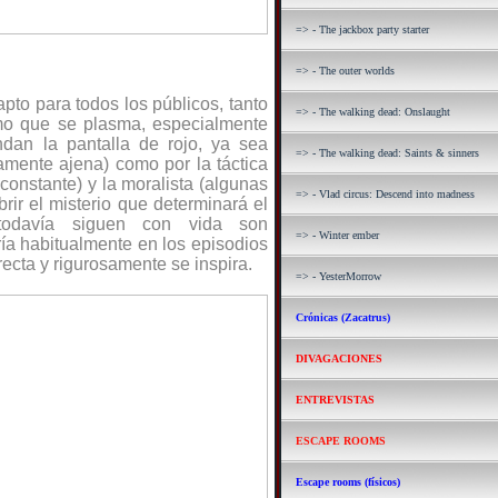
=> - The jackbox party starter
=> - The outer worlds
pto para todos los públicos, tanto
=> - The walking dead: Onslaught
jismo que se plasma, especialmente
ndan la pantalla de rojo, ya sea
=> - The walking dead: Saints & sinners
mente ajena) como por la táctica
constante) y la moralista (algunas
=> - Vlad circus: Descend into madness
rir el misterio que determinará el
todavía siguen con vida son
=> - Winter ember
ía habitualmente en los episodios
recta y rigurosamente se inspira.
=> - YesterMorrow
Crónicas (Zacatrus)
DIVAGACIONES
ENTREVISTAS
ESCAPE ROOMS
Escape rooms (físicos)