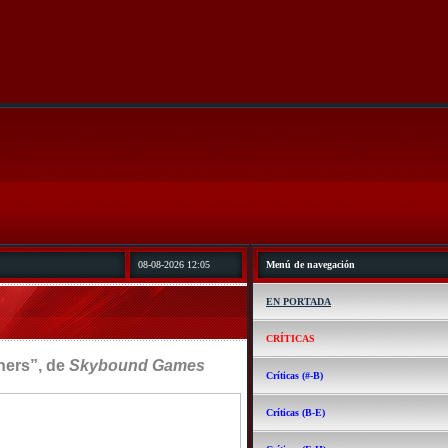
08-08-2026 12:05
Menú de navegación
EN PORTADA
CRÍTICAS
ners”, de
Skybound Games
Críticas (#-B)
Críticas (B-E)