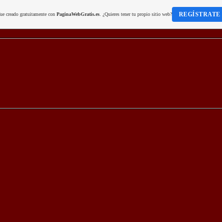
REGÍSTRATE
fue creado gratuitamente con
PaginaWebGratis.es
. ¿Quieres tener tu propio sitio web?