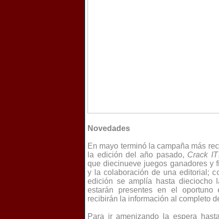
Novedades
En mayo terminó la campaña más reci
la edición del año pasado,
Crack IT
que diecinueve juegos ganadores y f
y la colaboración de una editorial;
edición se amplía hasta dieciocho l
estarán presentes en el oportuno
recibirán la información al completo d
Para ir amenizando la espera hasta