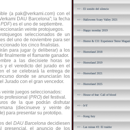
=> - El sonido del silencio
mible (a pak@verkami.com) con el
Verkami DAU Barcelona”; la fecha
=> - Halloween Scary Valley 2021
o
PDF
) es el uno de septiembre.
eleccionarán veinte protojuegos.
=> - Happy monday 2019
protojuegos seleccionados de un
ntes del uno de noviembre para ser
=> - Horror & CO: Experience Terror Magaz
ccionado los cinco finalistas.
rán para jugar (y deliberar) a los
=> - Horrorland 2018
dir finalmente el flamante ganador.
mbre a las diecisiete horas se
=> - Horrorland 2019
as y el veredicto del jurado en el
en el se celebrará la entrega de
=> - Horrorland 2021
oncurso donde se anunciarán los
del
Jurado con el gran vencedor.
=> - Horrorland 2025
s veinte juegos seleccionados:
=> - House of fear: Call of blood
io profesional (
PRO
) del festival.
ros de la que podrán disfrutar
=> - IvY
semana (diecinueve y veinte de
e) para presentar su prototipo.
=> - Kung fury
res del
DAU Barcelona
decidiesen
=> - Las ruinas #3: El traidor
al presencial, el anuncio de los