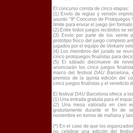
El concurso consta de cinco etapas:
(1) Envío de reglas y versión impri
asunto "9º Concurso de Protojuegos 
límite para enviar el juego (en format
(2) Entre todos juegos recibidos se s
(3) Envío por parte de los veinte 
prototipo físico del juego completo a
jugados por el equipo de
Verkami
sele
(4) Los miembros del jurado se reuni
cinco protojuegos finalistas para deci
(5) El sábado diecinueve de novie
anunciarán los cinco juegos finalist
marco del festival
DAU Barcelona
, 
premios de la quinta edición del c
cinco juegos finalistas y el veredicto 
El festival
DAU Barcelona
ofrece a lo
(1) Una entrada gratuita para el espac
(2) Una mesa valorada en cien eu
gratuitamente durante el fin de 
noviembre en turnos de
mañana y tard
(*) En el caso de que los organizado
no celebrar una edición del festiv