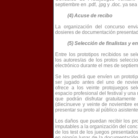
septiembre en .pdf, .jpg y .doc. ya sea
(4) Acuse de recibo
La organización del concurso env
dosieres de documentación presentado
(5) Selección de finalistas y e
Entre los prototipos recibidos se s
los autores/as de los protos selecc
electrónico durante el mes de septiem
Se les pedirá que envíen un prototip
ser jugado antes del uno de noviem
ofrece a los veinte protojuegos se
espacio profesional del festival y un
que podrán disfrutar gratuitament
(diecinueve y veinte de noviembre 
presentar su proto al público asistente
Los daños que puedan recibir los pro
imputables a la organización del conc
de los test de los juegos presentados
en ningún lugar de la documentación 