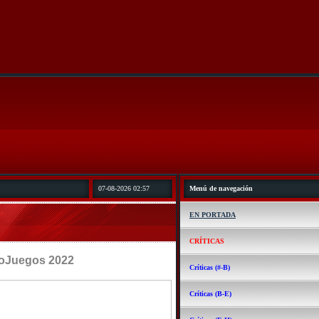
07-08-2026 02:57
Menú de navegación
EN PORTADA
CRÍTICAS
egos 2022
Críticas (#-B)
Críticas (B-E)