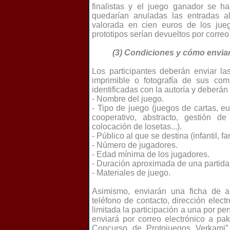
finalistas y el juego ganador se h
quedarían anuladas las entradas a
valorada en cien euros de los juego
prototipos serían devueltos por correo 
(3) Condiciones y cómo enviar 
Los participantes deberán enviar la
imprimible o fotografía de sus com
identificadas con la autoría y deberán 
- Nombre del juego.
- Tipo de juego (juegos de cartas, eu
cooperativo, abstracto, gestión de
colocación de losetas...).
- Público al que se destina (infantil, fa
- Número de jugadores.
- Edad mínima de los jugadores.
- Duración aproximada de una partida
- Materiales de juego.
Asimismo, enviarán una ficha de au
teléfono de contacto, dirección elec
limitada la participación a una por p
enviará por correo electrónico a p
Concurso de Protojuegos Verkami