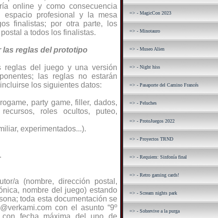
aría online y como consecuencia
=> - MagicCon 2023
l espacio profesional y la mesa
s finalistas; por otra parte, los
postal a todos los finalistas.
=> - Minotauro
las reglas del prototipo
=> - Museo Alien
s reglas del juego y una versión
=> - Night hiss
ponentes; las reglas no estarán
incluirse los siguientes datos:
=> - Pasaporte del Camino Francés
rogame, party game, filler, dados,
=> - Peluches
 recursos, roles ocultos, puteo,
=> - ProtoJuegos 2022
miliar, experimentados...).
=> - Proyectos TRND
.
=> - Requiem: Sinfonía final
=> - Retro gaming cards!
tor/a (nombre, dirección postal,
trónica, nombre del juego) estando
=> - Scream nights park
ersona; toda esta documentación se
ak@verkami.com con el asunto “9º
=> - Sobrevive a la purga
” con fecha máxima del uno de