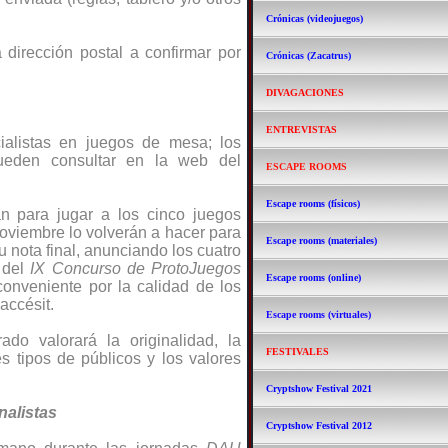
Crónicas (videojuegos)
 dirección postal a confirmar por
Crónicas (Zacatrus)
DIVAGACIONES
ENTREVISTAS
ialistas en juegos de mesa; los
eden consultar en la web del
ESCAPE ROOMS
Escape rooms (físicos)
n para jugar a los cinco juegos
noviembre lo volverán a hacer para
Escape rooms (materiales)
u nota final, anunciando los cuatro
a del
IX Concurso de ProtoJuegos
Escape rooms (online)
 conveniente por la calidad de los
accésit.
Escape rooms (virtuales)
ado valorará la originalidad, la
FESTIVALES
es tipos de públicos y los valores
Cryptshow Festival 2021
nalistas
Cryptshow Festival 2012