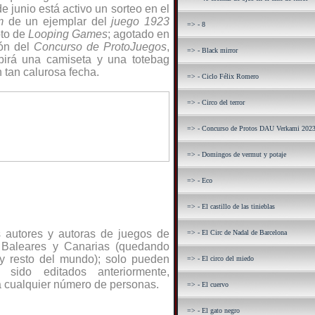
e junio está activo un sorteo en el
m
de un ejemplar del
juego 1923
=> - 8
oto de
Looping Games
; agotado en
ión del
Concurso de ProtoJuegos
,
=> - Black mirror
birá una camiseta y una totebag
n tan calurosa fecha.
=> - Ciclo Félix Romero
=> - Circo del terror
=> - Concurso de Protos DAU Verkami 202
=> - Domingos de vermut y potaje
=> - Eco
=> - El castillo de las tinieblas
s autores y autoras de juegos de
=> - El Circ de Nadal de Barcelona
 Baleares y Canarias (quedando
 y resto del mundo); solo pueden
=> - El circo del miedo
sido editados anteriormente,
a cualquier número de personas.
=> - El cuervo
=> - El gato negro