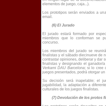
elementos de juego, caja...).
Los prototipos serán enviados a una
email.
(6) El Jurado
El jurado estará formado por espec
miembros que lo conforman se pu
concurso.
Los miembros del jurado se reunirá
finalistas y el sábado diecinueve de 
contrastar opiniones, deliberar y dar s
finalistas y designando el ganador/
Verkami DAU Barcelona
; si lo cree
juegos presentados, podrá otorgar un 
Su decisión será inapelable; el jur
jugabilidad, la adaptación a diferent
culturales de los juegos finalistas.
(7) Devolución de los protos fi