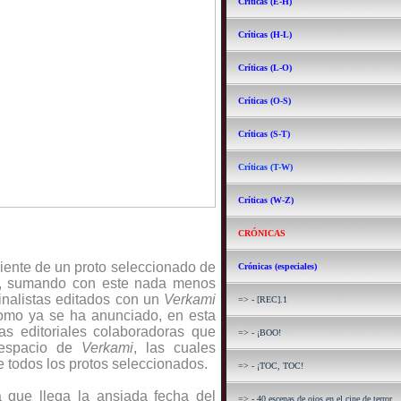
Críticas (E-H)
Críticas (H-L)
Críticas (L-O)
Críticas (O-S)
Críticas (S-T)
Críticas (T-W)
Críticas (W-Z)
CRÓNICAS
ente de un proto seleccionado de
Crónicas (especiales)
, sumando con este nada menos
inalistas editados con un
Verkami
=> - [REC].1
 como ya se ha anunciado, en esta
as editoriales colaboradoras que
=> - ¡BOO!
 espacio de
Verkami
, las cuales
e todos los protos seleccionados.
=> - ¡TOC, TOC!
 que llega la ansiada fecha del
=> - 40 escenas de ojos en el cine de terror