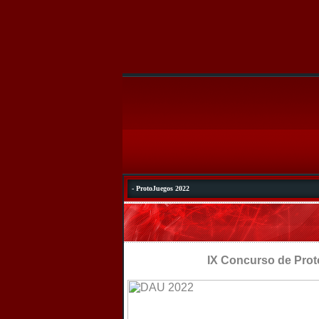
- ProtoJuegos 2022
IX Concurso de ProtoJu