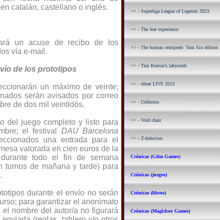
 en catalán, castellano o inglés.
=> - Superliga League of Legends 2023
=> - The fear experience
iará un acuse de recibo de los
=> - The human centipede: Tom Six edition
s vía e-mail.
=> - Tim Burton’s labyrinth
nvío de los prototipos
=> - ubeat LIVE 2023
eleccionarán un máximo de veinte;
ionados serán avisados por correo
=> - Uróboros
bre de dos mil veintidós.
=> - Void chair
o del juego completo y listo para
bre; el festival
DAU Barcelona
leccionados una entrada para el
=> - Z-Infection
a mesa valorada en cien euros de la
e durante todo el fin de semana
Crónicas (Gdm Games)
en turnos de
mañana y tarde) para
.
Crónicas (juegos)
totipos durante el envío no serán
Crónicas (libros)
urso; para garantizar el anonimato
 el nombre del autor/a no figurará
Crónicas (Magicbox Games)
enviada (reglas, tablero y/o otros