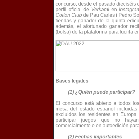
concurso, desde el pasado dieciséis d
perfil oficial de
Verkami
en
Instagra
Cotton Club
de Pau Carles i Pedro S
tiendas y ganador de la quinta edic
además, el afortunado ganador reci
(bolsa) de la plataforma para lucirla e
Bases legales
(1) ¿Quién puede participar?
El concurso está abierto a todos lo
mesa del estado español incluidas
excluidos los residentes en Europa
participar juegos que no hayan 
comercialmente o en autoedición par
(2) Fechas importantes