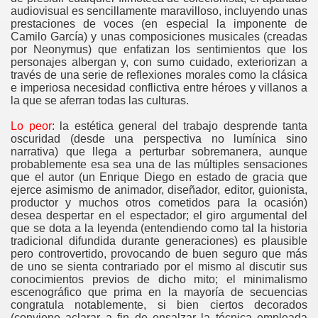
audiovisual es sencillamente maravilloso, incluyendo unas
prestaciones de voces (en especial la imponente de
Camilo García
) y unas composiciones musicales (creadas
por Neonymus) que enfatizan los sentimientos que los
personajes albergan y, con sumo cuidado, exteriorizan a
través de una serie de reflexiones morales como la clásica
e imperiosa necesidad conflictiva entre héroes y villanos a
la que se aferran todas las culturas.
kami 2023
Lo peor
: la estética general del trabajo desprende tanta
oscuridad (desde una perspectiva no lumínica sino
narrativa) que llega a perturbar sobremanera, aunque
probablemente esa sea una de las múltiples sensaciones
que el autor (un Enrique Diego en estado de gracia que
ejerce asimismo de animador, diseñador, editor, guionista,
productor y muchos otros cometidos para la ocasión)
desea despertar en el espectador; el giro argumental del
que se dota a la leyenda (entendiendo como tal la historia
tradicional difundida durante generaciones) es plausible
pero controvertido, provocando de buen seguro que más
de uno se sienta contrariado por el mismo al discutir sus
conocimientos previos de dicho mito; el minimalismo
escenográfico que prima en la mayoría de secuencias
congratula notablemente, si bien ciertos decorados
(conviene aclarar a fin de ensalzar la técnica empleada