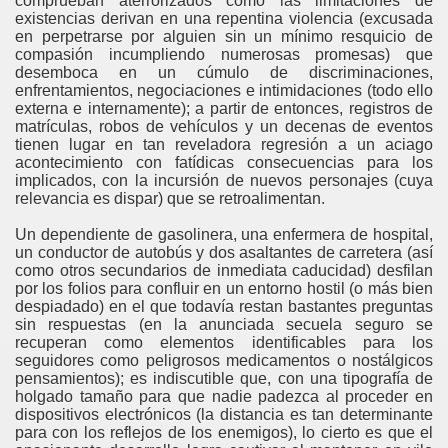
comprueban aterrorizados cómo las limitaciones de
existencias derivan en una repentina violencia (excusada
en perpetrarse por alguien sin un mínimo resquicio de
compasión incumpliendo numerosas promesas) que
desemboca en un cúmulo de discriminaciones,
enfrentamientos, negociaciones e intimidaciones (todo ello
externa e internamente); a partir de entonces, registros de
matrículas, robos de vehículos y un decenas de eventos
tienen lugar en tan reveladora regresión a un aciago
acontecimiento con fatídicas consecuencias para los
implicados, con la incursión de nuevos personajes (cuya
relevancia es dispar) que se retroalimentan.
Un dependiente de gasolinera, una enfermera de hospital,
un conductor de autobús y dos asaltantes de carretera (así
como otros secundarios de inmediata caducidad) desfilan
por los folios para confluir en un entorno hostil (o más bien
despiadado) en el que todavía restan bastantes preguntas
sin respuestas (en la anunciada secuela seguro se
recuperan como elementos identificables para los
seguidores como peligrosos medicamentos o nostálgicos
pensamientos); es indiscutible que, con una tipografía de
holgado tamaño para que nadie padezca al proceder en
dispositivos electrónicos (la distancia es tan determinante
para con los reflejos de los enemigos), lo cierto es que el