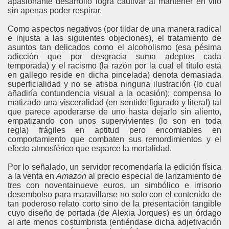
apasionante desarrollo logra cautivar al mantener en vilo
sin apenas poder respirar.
Como aspectos negativos (por tildar de una manera radical
e injusta a las siguientes objeciones), el tratamiento de
asuntos tan delicados como el alcoholismo (esa pésima
adicción que por desgracia suma adeptos cada
temporada) y el racismo (la razón por la cual el título está
en gallego reside en dicha pincelada) denota demasiada
superficialidad y no se atisba ninguna ilustración (lo cual
añadiría contundencia visual a la ocasión); compensa lo
matizado una visceralidad (en sentido figurado y literal) tal
que parece apoderarse de uno hasta dejarlo sin aliento,
empatizando con unos supervivientes (lo son en toda
regla) frágiles en aptitud pero encomiables en
comportamiento que combaten sus remordimientos y el
efecto atmosférico que esparce la mortalidad.
Por lo señalado, un servidor recomendaría la edición física
a la venta en
Amazon
al precio especial de lanzamiento de
tres con noventainueve euros, un simbólico e irrisorio
desembolso para maravillarse no solo con el contenido de
tan poderoso relato corto sino de la presentación tangible
cuyo diseño de portada (de Alexia Jorques) es un órdago
al arte menos costumbrista (entiéndase dicha adjetivación