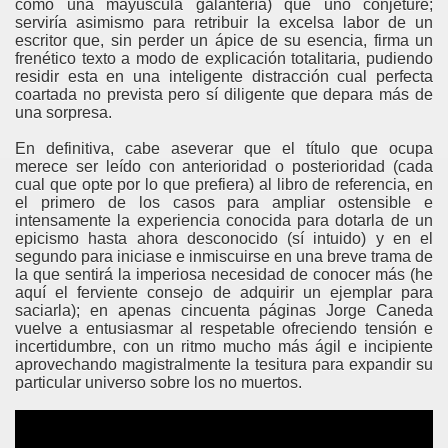
como una mayúscula galantería) que uno conjeture;
serviría asimismo para retribuir la excelsa labor de un
escritor que, sin perder un ápice de su esencia, firma un
frenético texto a modo de explicación totalitaria, pudiendo
residir esta en una inteligente distracción cual perfecta
coartada no prevista pero sí diligente que depara más de
una sorpresa.
En definitiva, cabe aseverar que el título que ocupa
merece ser leído con anterioridad o posterioridad (cada
cual que opte por lo que prefiera) al libro de referencia, en
el primero de los casos para ampliar ostensible e
intensamente la experiencia conocida para dotarla de un
epicismo hasta ahora desconocido (sí intuido) y en el
segundo para iniciase e inmiscuirse en una breve trama de
la que sentirá la imperiosa necesidad de conocer más (he
aquí el ferviente consejo de adquirir un ejemplar para
saciarla); en apenas cincuenta páginas Jorge Caneda
vuelve a entusiasmar al respetable ofreciendo tensión e
incertidumbre, con un ritmo mucho más ágil e incipiente
aprovechando magistralmente la tesitura para expandir su
particular universo sobre los no muertos.