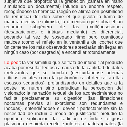
subjetiva que proporciona la grabación (cámara en mano
simulando un documental) infunde un enorme respeto,
recogiéndose la herencia (según se afirma con posibilidad
de renuncia) del don sobre el que pivota la trama de
manera efectiva e intimista; la dimensión que cobra el tan
recurrido subgénero de las (multi)posesiones
(desapariciones e intrigas mediante) es diferencial,
pecando tal vez de sosegado ritmo pero cuantiosos
matices (como el reflejo en la ventanilla del coche) que
únicamente los más observadores apreciarán sin llegar en
ningún caso (por desgracia) a encandilar rotundamente.
Lo peor
: la verisimilitud que se trata de infundir al producto
acaba por resultar tediosa a causa de la cantidad de datos
irrelevantes que se brindan (descuidándose además
críticas sociales como la gastronómica al dedicar a ellas
escasos segundos), profundizando en detalles que a la
postre no nutren sino perjudican la percepción del
visionado; la narración textual de los acontecimientos no
facilita precisamente su digestión (las filmaciones
nocturnas previas al exorcismo son redundantes e
inocuas), entendiéndose el devenir perfectamente sin la
necesidad de incluir a modo de justificador preludio la
oportuna explicación; la tradición de índole religiosa
plasmada despierta recelo e interés a partes iguales (la