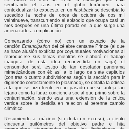
sembrando el caos en el globo terráqueo; para
contextualizar lo expuesto, en un
flashback
se describía lo
sucedido la noche del once de octubre de dos mil
veintinueve, transcurriendo el episodio que ocupa casi un
mes después en una última parada en la que surge una
amenazadora complicación.
Comenzando (cómo no) con un extracto de la
canción
Emancipation
del célebre cantante Prince (al que
se hace alusión explícita por coyunturales motivaciones al
reproducirse sus temas mientras se elaboró el trabajo
inaugural de esta idea reconvertida en saga) el
consumidor será testigo de tan desolador panorama
mimetizándose con él; así, a lo largo de siete capítulos
(con tres o cuatro subdivisiones según la sección para ir
digiriendo correctamente lo plasmado), se detalla la odisea
a la que se hizo frente en un pasado que se antoja tan
lejano como la fugaz conciencia social que primó sobre la
contaminación, siendo esta una extensión de la crítica
vertida sobre la desidia en relación al perenne cambio
climático.
Resumiendo al máximo (sin duda en exceso), a ciento
cincuenta quilómetros del objetivo padre e hija