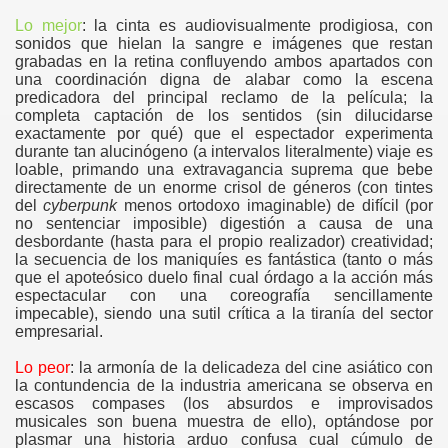
Lo mejor
: la cinta es audiovisualmente prodigiosa, con
sonidos que hielan la sangre e imágenes que restan
grabadas en la retina confluyendo ambos apartados con
una coordinación digna de alabar como la escena
predicadora del principal reclamo de la película; la
completa captación de los sentidos (sin dilucidarse
exactamente por qué) que el espectador experimenta
durante tan alucinógeno (a intervalos literalmente) viaje es
loable, primando una extravagancia suprema que bebe
directamente de un enorme crisol de géneros (con tintes
del
cyberpunk
menos ortodoxo imaginable) de difícil (por
no sentenciar imposible) digestión a causa de una
desbordante (hasta para el propio realizador) creatividad;
la secuencia de los maniquíes es fantástica (tanto o más
que el apoteósico duelo final cual órdago a la acción más
espectacular con una coreografía sencillamente
impecable), siendo una sutil crítica a la tiranía del sector
empresarial.
Lo peor
: la armonía de la delicadeza del cine asiático con
la contundencia de la industria americana se observa en
escasos compases (los absurdos e improvisados
----
musicales son buena muestra de ello), optándose por
plasmar una historia arduo confusa cual cúmulo de