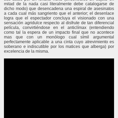
mitad de la nada casi literalmente debe catalogarse de
dicho modo) que desencadena una espiral de asesinatos
a cada cual más sangriento que el anterior; el desenlace
logra que el espectador concluya el visionado con una
sensación agridulce respecto al disfrute de tan diferencial
película, convirtiéndose en el anticlímax (entendiendo
como tal la espera de un impacto final que no acontece
mas que con un monólogo cual símil argumental
perfectamente aplicable a una cinta cuyo atrevimiento es
soberano e indiscutible por los matices que alberga) por
excelencia de la misma.