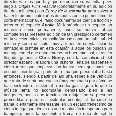
directores a los que hay que reconocer su valentía, pues
llegó al
Sitges Film Festival
(concretamente en su edición
del dos mil siete) con
El rey de la montaña
para volver a
hacer lo propio cuatro años después con su primer filme de
corte internacional, el falso documental de ciencia ficción y
terror en el espacio
Apollo 18
, labrándose un respeto tan
merecido como permanente, pues su nuevo trabajo
compite en la presente edición de tan prestigioso certamen
en la sección oficial, consolidándose como un habitual del
mismo y como un autor muy a tener en cuenta estando
limitado el disfrute en esta ocasión a aquellos buscan un
metraje con el que entretenerse un buen rato; así, el recién
llegado guionista
Chris Borey
, con la complicidad del
director español, elabora una historia llena de suspense y
cierto terror que empieza con fuerza pero que hacia su
ecuador pierde gran parte del ritmo que presentaba hasta
entonces, siendo a partir de ahí una especie de vehículo
que trata de subir una cuesta (muy empinada por cómo se
ha construido el sustento) a medio gas, algo a lo que la
música lenta no acompaña demasiado bien a las
imágenes, por lo que termina por relajar (no se presume
premeditada pero sí involuntariamente) al tornarse la
trama, ciertamente interesante, en un escaso frenetismo de
cierta intriga que deriva en una resolución inesperada pero
tramposa, pues la sostenible trama no deja de set la