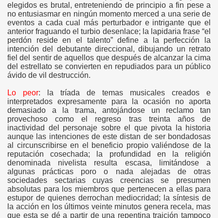
elegidos es brutal, entreteniendo de principio a fin pese a
no entusiasmar en ningún momento merced a una serie de
eventos a cada cual más perturbador e intrigante que el
anterior fraguando el turbio desenlace; la lapidaria frase “el
perdón reside en el talento” define a la perfección la
intención del debutante direccional, dibujando un retrato
fiel del sentir de aquellos que después de alcanzar la cima
del estrellato se convierten en repudiados para un público
ávido de vil destrucción.
Lo peor
: la tríada de temas musicales creados e
interpretados expresamente para la ocasión no aporta
demasiado a la trama, antojándose un reclamo tan
provechoso como el regreso tras treinta años de
inactividad del personaje sobre el que pivota la historia
aunque las intenciones de este distan de ser bondadosas
al circunscribirse en el beneficio propio valiéndose de la
reputación cosechada; la profundidad en la religión
denominada nivelista resulta escasa, limitándose a
algunas prácticas poro o nada alejadas de otras
sociedades sectarias cuyas creencias se presumen
absolutas para los miembros que pertenecen a ellas para
estupor de quienes derrochan mediocridad; la síntesis de
la acción en los últimos veinte minutos genera recela, mas
que esta se dé a partir de una repentina traición tampoco