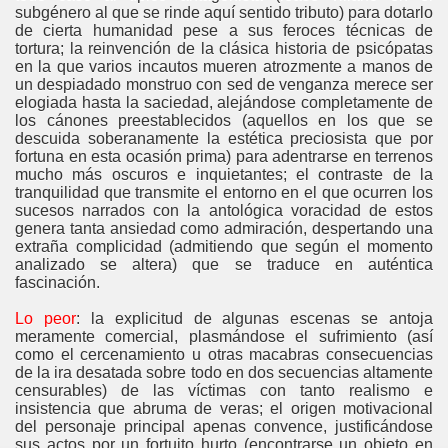
subgénero al que se rinde aquí sentido tributo) para dotarlo
de cierta humanidad pese a sus feroces técnicas de
tortura; la reinvención de la clásica historia de psicópatas
en la que varios incautos mueren atrozmente a manos de
un despiadado monstruo con sed de venganza merece ser
elogiada hasta la saciedad, alejándose completamente de
los cánones preestablecidos (aquellos en los que se
descuida soberanamente la estética preciosista que por
fortuna en esta ocasión prima) para adentrarse en terrenos
mucho más oscuros e inquietantes; el contraste de la
tranquilidad que transmite el entorno en el que ocurren los
sucesos narrados con la antológica voracidad de estos
genera tanta ansiedad como admiración, despertando una
extraña complicidad (admitiendo que según el momento
analizado se altera) que se traduce en auténtica
fascinación.
Lo peor
: la explicitud de algunas escenas se antoja
meramente comercial, plasmándose el sufrimiento (así
como el cercenamiento u otras macabras consecuencias
de la ira desatada sobre todo en dos secuencias altamente
censurables) de las víctimas con tanto realismo e
insistencia que abruma de veras; el origen motivacional
del personaje principal apenas convence, justificándose
sus actos por un fortuito hurto (encontrarse un objeto en