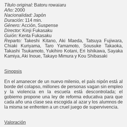
Título original:
Batoru rowaiaru
Año:
2000
Nacionalidad:
Japón
Duración:
114 min.
Género:
Acción, Suspense
Director:
Kinji Fukasaku
Guión:
Kenta Fukasaku
Reparto:
Takeshi Kitano, Aki Maeda, Tatsuya Fujiwara,
Chiaki Kuriyama, Taro Yamamoto, Sousuke Takaoka,
Takashi Tsukamoto, Yukihiro Kotani, Eri Ishikawa, Sayaka
Kamiya, Aki Inoue, Takayo Mimura y Kou Shibasaki
Sinopsis
En el amanecer de un nuevo milenio, el país nipón está al
borde del colapso, millones de personas vagan sin empleo
y la violencia en la escuela está descontrolada; el
gobierno propone una ley de reforma educativa para que
cada año una clase sea escogida al azar y los alumnos de
la misma se enfrenten a un cruel juego de supervivencia.
Valoraci
ó
n