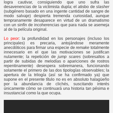
logra cautivar, consiguiendo que uno sufra las
desavenencias de la victimista dupla; el atisbo de
slasher
(subgénero basado en una ingente cantidad de sangre de
modo salvaje) despierta tremenda curiosidad, aunque
tempranamente desaparece en virtud de un dramatismo
con un sinfín de incoherencias que para nada se asemeja
al de la película original.
Lo peor
: la profundidad en los personajes (incluso los
principales) es precaria, antojándose meramente
anecdóticos para firmar una especie de
remake
totalmente
innecesario en el que las motivaciones se justifican
nulamente; la repetición de
jump scares
(sobresaltos a
partir de subidas de melodías o apariciones de rostros
repentinamente) desespera sobremanera, funcionando
solamente el primero de las dos tipologías observables; la
apertura de la trilogía (así se ha confirmado ya) que
supone en el presente título no es en absoluto halagüeño
por la abundancia de clichés, suscitando interés
únicamente cómo se continuará una historia tan pésima e
insustancial como la que ocupa.