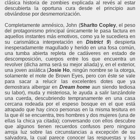
clásica historia de zombies explicada al revés al estar
descubierta la oportuna cura desde el principio aun
obviándose por desmemorización.
Completamente amnésico, John (
Sharlto Copley
, el peso
del protagonismo principal únicamente le pasa factura en
aquellos instantes más emotivos, como ya le sucediera en
su carismática interpretación en
District 9
) despierta
inesperadamente magullado y herido en una fosa común,
una tumba abierta repleta de cadáveres en estado de
descomposición, cuerpos entre los que encuentra un
revolver (dicha arma será su mejor aliada) y, en el exterior,
una joven asiática (
Josie Ho
, ningún nombre se la otorga,
solamente el mote de Brown Eyes, pero con éste se vale
para sacar a relucir las excelentes dotes que ya
demostrara albergar en
Dream home
aun siendo tediosa
su labor), muda y misteriosa, le ayuda a salir lanzándole
una cuerda, descubriendo tempranamente en una casa
cercana rodeada por el espeso bosque en el que está
atrapado que hay cinco personas en la misma tesitura en
la que él se encuentra, tres hombres y dos mujeres (una de
ellas la chica ya citada); conversando con ellos descubre
que algunos tienen recuerdos confusos pero ninguno
arroja luz sobre las circunstancias a excepción de su
salvadora, la cual parece conocer las respuestas y los