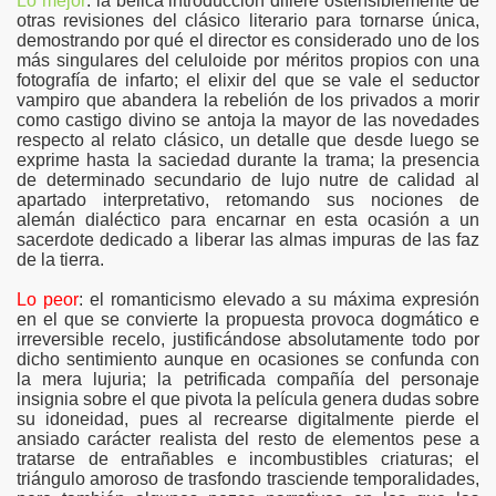
Lo mejor
: la bélica introducción difiere ostensiblemente de
otras revisiones del clásico literario para tornarse única,
demostrando por qué el director es considerado uno de los
más singulares del celuloide por méritos propios con una
fotografía de infarto; el elixir del que se vale el seductor
vampiro que abandera la rebelión de los privados a morir
como castigo divino se antoja la mayor de las novedades
respecto al relato clásico, un detalle que desde luego se
exprime hasta la saciedad durante la trama; la presencia
de determinado secundario de lujo nutre de calidad al
apartado interpretativo, retomando sus nociones de
alemán dialéctico para encarnar en esta ocasión a un
sacerdote dedicado a liberar las almas impuras de las faz
de la tierra.
Lo peor
: el romanticismo elevado a su máxima expresión
en el que se convierte la propuesta provoca dogmático e
irreversible recelo, justificándose absolutamente todo por
dicho sentimiento aunque en ocasiones se confunda con
la mera lujuria; la petrificada compañía del personaje
insignia sobre el que pivota la película genera dudas sobre
su idoneidad, pues al recrearse digitalmente pierde el
ansiado carácter realista del resto de elementos pese a
tratarse de entrañables e incombustibles criaturas; el
triángulo amoroso de trasfondo trasciende temporalidades,