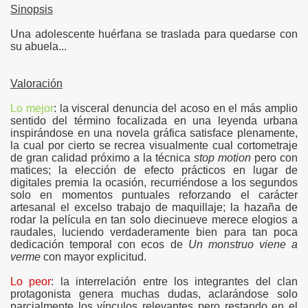
Sinopsis
Una adolescente huérfana se traslada para quedarse con
su abuela...
Valoración
Lo mejor
: la visceral denuncia del acoso en el más amplio
sentido del término focalizada en una leyenda urbana
inspirándose en una novela gráfica satisface plenamente,
la cual por cierto se recrea visualmente cual cortometraje
de gran calidad próximo a la técnica
stop motion
pero con
matices; la elección de efecto prácticos en lugar de
digitales premia la ocasión, recurriéndose a los segundos
solo en momentos puntuales reforzando el carácter
artesanal el excelso trabajo de maquillaje; la hazaña de
rodar la película en tan solo diecinueve merece elogios a
raudales, luciendo verdaderamente bien para tan poca
dedicación temporal con ecos de
Un monstruo viene a
verme
con mayor explicitud.
Lo peor
: la interrelación entre los integrantes del clan
----
protagonista genera muchas dudas, aclarándose solo
parcialmente los vínculos relevantes pero restando en el