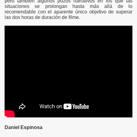
pero también algunos pozos narrativos en los que las
situaciones se prolongan hasta más allá de lo
recomendable con el aparente único objetivo de superar
las dos horas de duración de filme.
2025)
5)
)
)
)
)
Daniel Espinosa
)