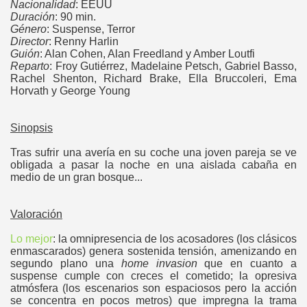
Nacionalidad
: EEUU
Duración
: 90 min.
Género
: Suspense, Terror
Director
: Renny Harlin
Guión
: Alan Cohen, Alan Freedland y Amber Loutfi
Reparto
: Froy Gutiérrez, Madelaine Petsch, Gabriel Basso,
Rachel Shenton, Richard Brake, Ella Bruccoleri, Ema
Horvath y George Young
Sinopsis
Tras sufrir una avería en su coche una joven pareja se ve
obligada a pasar la noche en una aislada cabaña en
medio de un gran bosque...
Valoración
Lo mejor
: la omnipresencia de los acosadores (los clásicos
enmascarados) genera sostenida tensión, amenizando en
segundo plano una
home invasion
que en cuanto a
suspense cumple con creces el cometido; la opresiva
atmósfera (los escenarios son espaciosos pero la acción
se concentra en pocos metros) que impregna la trama