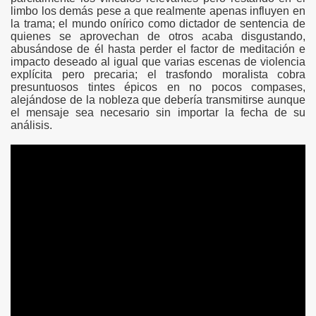
---
limbo los demás pese a que realmente apenas influyen en
la trama; el mundo onírico como dictador de sentencia de
quienes se aprovechan de otros acaba disgustando,
abusándose de él hasta perder el factor de meditación e
impacto deseado al igual que varias escenas de violencia
explícita pero precaria; el trasfondo moralista cobra
presuntuosos tintes épicos en no pocos compases,
alejándose de la nobleza que debería transmitirse aunque
el mensaje sea necesario sin importar la fecha de su
análisis.