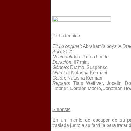
Ficha técnica
Título original
: Abraham’s boys: A Dra
Año
: 2025
Nacionalidad
: Reino Unido
Duración
: 87 min.
Género
: Drama, Suspense
Director
: Natasha Kermani
Guión
: Natasha Kermani
Reparto
: Titus Welliver, Jocelin 
Hepner, Corteon Moore, Jonathan Ho
Sinopsis
En un intento de escapar de su pa
traslada junto a su familia para tratar 