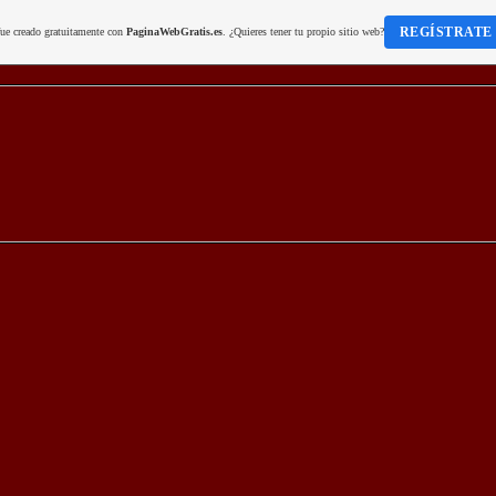
REGÍSTRATE
fue creado gratuitamente con
PaginaWebGratis.es
. ¿Quieres tener tu propio sitio web?