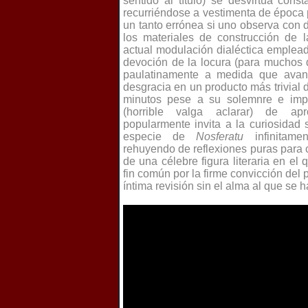
sentido al título) se desvirtúa cons
recurriéndose a vestimenta de época
un tanto errónea si uno observa con 
los materiales de construcción de 
actual modulación dialéctica emplead
devoción de la locura (para muchos 
paulatinamente a medida que avan
desgracia en un producto más trivial 
minutos pese a su solemnre e impa
(horrible valga aclarar) de ap
popularmente invita a la curiosida
especie de
Nosferatu
infinitamen
rehuyendo de reflexiones puras para c
de una célebre figura literaria en el
fin común por la firme convicción del 
íntima revisión sin el alma al que se h