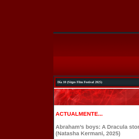
Día 10 (Sitges Film Festival 2025)
ACTUALMENTE...
Abraham’s boys: A Dracula sto
(Natasha Kermani, 2025)