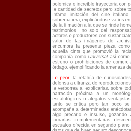
polémica e increíble trayectoria con p
la cantidad de secretos pero sobre 
infame imitación del cine italian
sobremanera, explicándose varios en
de la filmación a la que se rinde home
testimonios no solo del responsab
actores o productores con sustanciale
valor de las imágenes de archiv
encumbra la presente pieza como 
aquella cinta que promovió la rec
compañía como
Universal
así como 
estreno o prohibiciones de comercia
órdago, ejemplificando la amenaza d
Lo peor
: la retahíla de curiosidad
defensa a ultranza de reproducciones 
la verborrea al explicarlas, sobre t
narración próxima a un monólog
escatológicos o alegatos ventajist
tanto se critica pero tan poco se
acompaña a determinadas anécdotas
algo precario e insulso, gozando
tornarlas complementarias desmer
escualos ofrecida en segundo plano 
datos que de buen seguro desconocen