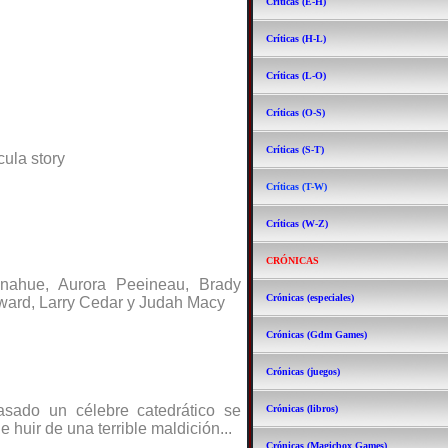
Críticas (E-H)
Críticas (H-L)
Críticas (L-O)
Críticas (O-S)
Críticas (S-T)
cula story
Críticas (T-W)
Críticas (W-Z)
CRÓNICAS
Donahue, Aurora Peeineau, Brady
Crónicas (especiales)
ward, Larry Cedar y Judah Macy
Crónicas (Gdm Games)
Crónicas (juegos)
sado un célebre catedrático se
Crónicas (libros)
de huir de una terrible maldición...
Crónicas (Magicbox Games)