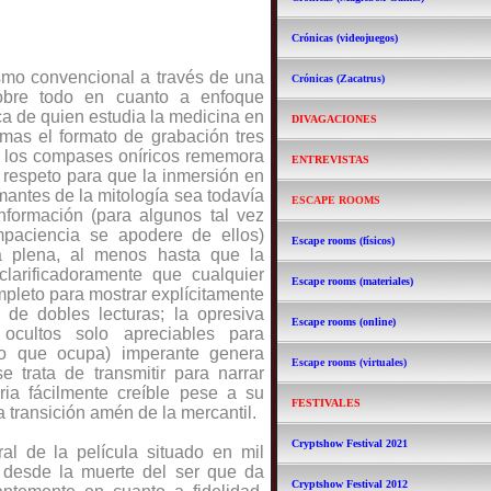
Crónicas (videojuegos)
ismo convencional a través de una
Crónicas (Zacatrus)
(sobre todo en cuanto a enfoque
ca de quien estudia la medicina en
DIVAGACIONES
, mas el formato de grabación tres
n los compases oníricos rememora
ENTREVISTAS
o respeto para que la inmersión en
mantes de la mitología sea todavía
ESCAPE ROOMS
información (para algunos tal vez
paciencia se apodere de ellos)
Escape rooms (físicos)
a plena, al menos hasta que la
 clarificadoramente que cualquier
Escape rooms (materiales)
mpleto para mostrar explícitamente
 de dobles lecturas; la opresiva
Escape rooms (online)
ocultos solo apreciables para
ro que ocupa) imperante genera
Escape rooms (virtuales)
 trata de transmitir para narrar
ria fácilmente creíble pese a su
FESTIVALES
a transición amén de la mercantil.
Cryptshow Festival 2021
ral de la película situado en mil
 desde la muerte del ser que da
Cryptshow Festival 2012