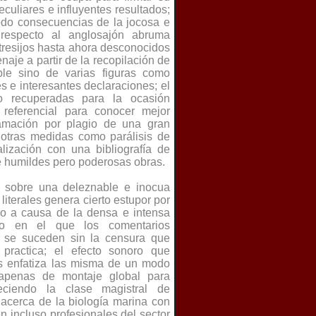
eculiares e influyentes resultados;
todo consecuencias de la jocosa e
o respecto al anglosajón abruma
tresijos hasta ahora desconocidos
naje a partir de la recopilación de
le sino de varias figuras como
s e interesantes declaraciones; el
o recuperadas para la ocasión
referencial para conocer mejor
lamación por plagio de una gran
otras medidas como parálisis de
lización con una bibliografía de
e humildes pero poderosas obras.
es sobre una deleznable e inocua
literales genera cierto estupor por
odo a causa de la densa e intensa
o en el que los comentarios
as se suceden sin la censura que
 practica; el efecto sonoro que
 enfatiza las misma de un modo
 apenas de montaje global para
eciendo la clase magistral de
acerca de la biología marina con
 incluso profesionales del sector