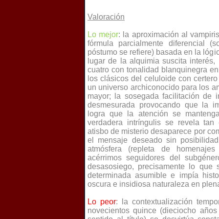
Valoración
Lo mejor
: la aproximación al vampir
fórmula parcialmente diferencial 
póstumo se refiere) basada en la lógi
lugar de la alquimia suscita interés
cuatro con tonalidad blanquinegra e
los clásicos del celuloide con certer
un universo archiconocido para los a
mayor; la sosegada facilitación de 
desmesurada provocando que la im
logra que la atención se manteng
verdadera intríngulis se revela tan
atisbo de misterio desaparece por co
el mensaje deseado sin posibilidad
atmósfera (repleta de homenajes 
acérrimos seguidores del subgéne
desasosiego, precisamente lo que se
determinada asumible e impía histo
oscura e insidiosa naturaleza en plen
Lo peor
: la contextualización tempo
novecientos quince (dieciocho años