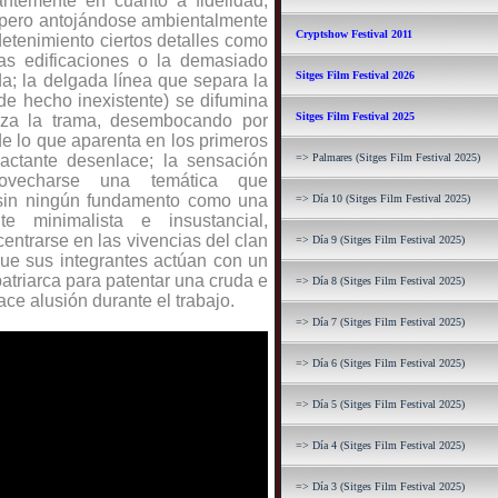
tantemente en cuanto a fidelidad,
 pero antojándose ambientalmente
Cryptshow Festival 2011
detenimiento ciertos detalles como
las edificaciones o la demasiado
Sitges Film Festival 2026
a; la delgada línea que separa la
de hecho inexistente) se difumina
Sitges Film Festival 2025
za la trama, desembocando por
de lo que aparenta en los primeros
ctante desenlace; la sensación
=> Palmares (Sitges Film Festival 2025)
rovecharse una temática que
d sin ningún fundamento como una
=> Día 10 (Sitges Film Festival 2025)
te minimalista e insustancial,
entrarse en las vivencias del clan
=> Día 9 (Sitges Film Festival 2025)
 que sus integrantes actúan con un
patriarca para patentar una cruda e
=> Día 8 (Sitges Film Festival 2025)
ace alusión durante el trabajo.
=> Día 7 (Sitges Film Festival 2025)
=> Día 6 (Sitges Film Festival 2025)
=> Día 5 (Sitges Film Festival 2025)
=> Día 4 (Sitges Film Festival 2025)
=> Día 3 (Sitges Film Festival 2025)