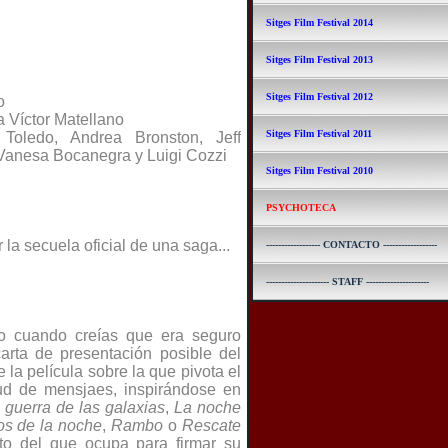
Sitges Film Festival 2014
Sitges Film Festival 2013
Sitges Film Festival 2012
o
 Víctor Matellano
Sitges Film Festival 2011
 Toledo, Andrea Bronston, Jeff
 Vanesa Bocanegra y Luigi Cozzi
Sitges Film Festival 2010
PSYCHOTECA
 la secuela oficial de una saga...
------------------ CONTACTO ------------------
--------------------- STAFF ---------------------
sto cuando creías que era seguro
carta de presentación posible del
e la película sobre la que pivota el
ud de mensjaes, inspirándose en
guerra de las galaxias
,
La noche
os de la noche
,
Rambo
o
Rescate
o del que ocupa para firmar su