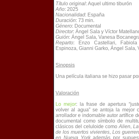
Título original
: Aquel ultimo tiburón
Año
: 2025
Nacionalidad
: España
Duración
: 73 min.
Género
: Documental
Director
: Ángel Sala y Víctor Matellan
Guión
: Ángel Sala, Vanesa Bocanegra
Reparto
: Enzo Castellari, Fabiola
Espinoza, Gianni Garko, Ángel Sala,
Sinopsis
Una película italiana se hizo pasar por
Valoración
Lo mejor
: la frase de apertura “ju
volver al agua” se antoja la mejor 
arrollador e indomable autor artífice d
documental como símbolo de multit
clásicos del celuloide como
Alien
,
La 
de los muertos vivientes
,
Los guerrer
en Nueva York
además por supuest