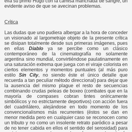
ella su primo Hugo con la camisa manchada de sangre, un
evidente aviso de que se avecinan problemas.
Crítica
Las dudas que uno pudiera albergar a la hora de conceder
un visionado al largometraje objeto de la presente crítica
se disipan totalmente desde sus primeras imágenes, pues
en ellas
Diablo
ya se percibe como un clásico
contemporáneo de la cinematografía no solamente
argentina sino mundial, convirtiéndose paulatinamente en
una saturación extrema que juega con el viraje colorista en
ciertos elementos y momentos puntuales (al más puro
estilo
Sin City
, no siendo éste el único detalle que
recuerda a tan peculiar método direccional) para dejar que
la ausencia del mismo plague el resto de secuencias
combinando crudas peleas de boxeo (combates que en la
mayoría de compases cobran tintes oníricamente
simbólicos y no estrictamente deportivos) con acción fuera
del cuadrilátero, alejándose en todo momento de los
convencionalismos más recurrentes (éstos se dan en
menor medida pero en cualquier caso se reconocen como
un tributo y no como un insolente retrato paródico a pesar
de no tener cabida en ellos el sentido del serosidad) para