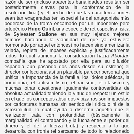
razón de ser (incluso aparentes banalidades resultan ser
posteriormente claves para la conformación de la
resolución final) y el hecho de que las caracterizaciones
sean tan exageradas (en especial la del antagonista más
poderoso de la trama encarnado por un imponente pero
ortop
édico
Hugo Quiril
, una especie de retrospectiva física
de
Sylvester Stallone
en sus muy lejanos mejores
tiempos barajando la viabilidad de que ya estuviera
hormonado por aquel entonces) no hacen sino amenizar la
velada, repleta de impases explícita y justificadamente
rudos, lo cual aumenta la consideraci
ón hacia
Abordar
,
compañ
ía que ha apostado por ella para su difusi
ó
n
española
aun pasando dos años desde su estreno
; el
director confecciona así un plausible parecer personal que
unifica la importancia de la familia, los ídolos atléticos, la
homofobia, el antisemitismo, el racismo, el clasismo y
muchas otras cuestiones igualmente controvertidas de
absoluta actualidad teniendo la virtud de respetar un estilo
en el que los conceptos absurdos y bizarros son impuestos
por caricaturas humanas sin sentido del ridículo ni de la
verosimilitud, lo cual ayuda a discernir aquello que el
realizador trata con profundidad (básicamente la
marginalidad, el contrabando y la lucha entre el poder del
dinero y el de la fuerza bruta) y respecto a lo que
desarrolla con ironía (el sarcasmo de todo lo relacionado