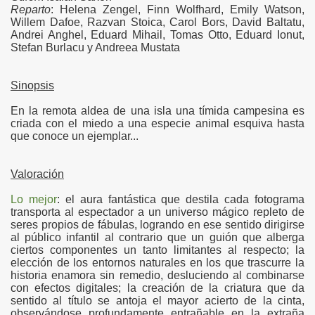
Reparto
: Helena Zengel, Finn Wolfhard, Emily Watson,
Willem Dafoe, Razvan Stoica, Carol Bors, David Baltatu,
Andrei Anghel, Eduard Mihail, Tomas Otto, Eduard Ionut,
Stefan Burlacu y Andreea Mustata
Sinopsis
En la remota aldea de una isla una tímida campesina es
criada con el miedo a una especie animal esquiva hasta
que conoce un ejemplar...
Valoración
Lo mejor
: el aura fantástica que destila cada fotograma
transporta al espectador a un universo mágico repleto de
seres propios de fábulas, logrando en ese sentido dirigirse
al público infantil al contrario que un guión que alberga
ciertos componentes un tanto limitantes al respecto; la
elección de los entornos naturales en los que trascurre la
historia enamora sin remedio, desluciendo al combinarse
con efectos digitales; la creación de la criatura que da
----
sentido al título se antoja el mayor acierto de la cinta,
observándose profundamente entrañable en la extraña