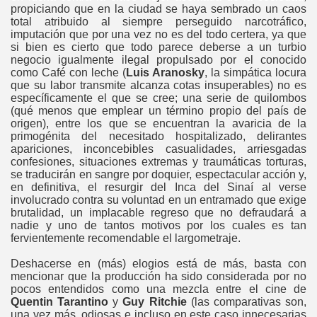
propiciando que en la ciudad se haya sembrado un caos
total atribuido al siempre perseguido narcotráfico,
imputación que por una vez no es del todo certera, ya que
si bien es cierto que todo parece deberse a un turbio
negocio igualmente ilegal propulsado por el conocido
como Café con leche (
Luis Aranosky
, la simpática locura
que su labor transmite alcanza cotas insuperables) no es
específicamente el que se cree; una serie de quilombos
(qué menos que emplear un término propio del país de
origen), entre los que se encuentran la avaricia de la
primogénita del necesitado hospitalizado, delirantes
apariciones, inconcebibles casualidades, arriesgadas
confesiones, situaciones extremas y traumáticas torturas,
se traducirán en sangre por doquier, espectacular acción y,
en definitiva, el resurgir del Inca del Sinaí al verse
involucrado contra su voluntad en un entramado que exige
brutalidad, un implacable regreso que no defraudará a
nadie y uno de tantos motivos por los cuales es tan
fervientemente recomendable el largometraje.
Deshacerse en (más) elogios está de más, basta con
mencionar que la producción ha sido considerada por no
pocos entendidos como una mezcla entre el cine de
Quentin Tarantino
y
Guy Ritchie
(las comparativas son,
una vez más, odiosas e incluso en este caso innecesarias