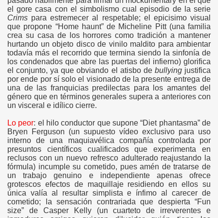
pasado hábilmente para firmar un mockumentary en el que
el gore casa con el simbolismo cual episodio de la serie
Crims
para estremecer al respetable; el epicisimo visual
que propone “Home haunt” de Micheline Pitt (una familia
crea su casa de los horrores como tradición a mantener
hurtando un objeto disco de vinilo maldito para ambientar
todavía más el recorrido que termina siendo la sinfonía de
los condenados que abre las puertas del infierno) glorifica
el conjunto, ya que obviando el atisbo de
bullying
justifica
por ende por sí solo el visionado de la presente entrega de
una de las franquicias predilectas para los amantes del
género que en términos generales supera a anteriores con
un visceral e idílico cierre.
Lo peor
: el hilo conductor que supone “Diet phantasma” de
Bryen Ferguson (un supuesto vídeo exclusivo para uso
interno de una maquiavélica compañía controlada por
presuntos científicos cualificados que experimenta en
reclusos con un nuevo refresco adulterado reajustando la
fórmula) incumple su cometido, pues amén de tratarse de
un trabajo genuino e independiente apenas ofrece
grotescos efectos de maquillaje residiendo en ellos su
única valía al resultar simplista e ínfimo al carecer de
cometido; la sensación contrariada que despierta “Fun
size” de Casper Kelly (un cuarteto de irreverentes e