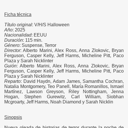
Ficha técnica
Título original
: V/H/S Halloween
Año
: 2025
Nacionalidad
: EEUU
Duración
: 115 min.
Género
: Suspense, Terror
Director
: Alberto Marini, Alex Ross, Anna Zlokovic, Bryan
Ferguson, Casper Kelly, Jeff Harms, Micheline Pitt, Paco
Plaza y Sarah Nicklinter
Guión
: Alberto Marini, Alex Ross, Anna Zlokovic, Bryan
Ferguson, Casper Kelly, Jeff Harms, Micheline Pitt, Paco
Plaza y Sarah Nicklinter
Reparto
: David Haydn, Adam James, Samantha Cochran,
Natalia Montgomery, Teo Panell, María Romanillos, Ismael
Martínez, Lawson Greyson, Riley Nottingham, Jenna
Hogan, Stephen Gurewitz, Carl William, Siobhan
Mcgroarty, Jeff Harms, Noah Diamond y Sarah Nicklin
Sinopsis
Nueva oleada de historias de terror durante la noche de