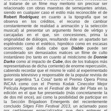
al tratarse de un filme muy meritorio sin precisar ser
relacionado con obras maestras de semejantes aristas,
siendo en cualquier caso el estilo más reconocible el de
Robert Rodríguez
en cuanto a la tipografía que se
observa en los créditos, el recurso de cambiar
constantemente de realidad a animación y la selección
musical) al presentar un argumento lleno de vértigo y
carcajadas en el que, sin concesiones, prima la
originalidad de diálogos, resultando éste un apartado tan
espléndido como el estético, hipnótico como en escasas
ocasiones; qué duda cabe que
Diablo
puede ser
considerado sin demasiados matices un filme de culto
instantáneo (no tanto en cuanto al misticismo de
Donnie
Darko
como al impacto de
Cube
, dos de los trabajos más
representativas de dicha corriente) de enorme repercusión,
cabiendo recordar que el mismo le valió al experimentado
guionista televisivo y responsable de la popular revista de
terror argentina “La Cosa” tanto el Premio Opera Prima
INCAA como con el Premio Kodak Cinecolor Mejor
Película Argentina en el
Festival de Mar del Plata
en la
edición en el que fue presentado (más concretamente la
de dos mil once), así como la posibilidad de participar en
la Sección Brigadoon Emergents del recientemente
concluido
Sitges Film Festival 2013
, un aclamado paso
por certámenes especializados que deja entrever el