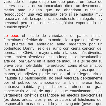
visionado el largometraje sin que pierda un ápice de
interés a causa de su inmaculado ritmo, un descomunal
mérito para alguien que no abandona nunca la
reproducción una vez iniciada pero sí se muestra muy
reacio a repetir la experiencia, siendo este un alegato muy
personal pero uno debe ser ególatra exponiendo su
humilde opinión.
Lo peor
: el listado de variedades de partes íntimas
femeninas (referidas de otro modo, claro) que se profiere a
las puertas del andrajoso antro regentado por un
portentoso Danny Trejo es, junto con cierta canción del
pornoautor Chivi, el mayor canto a la soez más divertida
pero también ofensiva que uno imagine; el inconfundible
arte de Tom Savini en la labor de maquillaje (si se cita su
breve pero inolvidable interpretación como el carismático
“sex machine”, cuya entrepierna es más peligrosa que sus
manos, el adjetivo pierde sentido al ser legendaria e
inaudita su participación) no será valorada debidamente
por el público contemporáneo, si bien merece toda
alabanza habida y por haber al ofrecer un gran
espectáculo visual, de aquellos que entusiasman a los
verdaderos cinéfilos basándose en efectos tradicionales
(es decir, artesanales y no virtuales); el fetichismo del
responsable más extrovertido y extravagante (pese a que