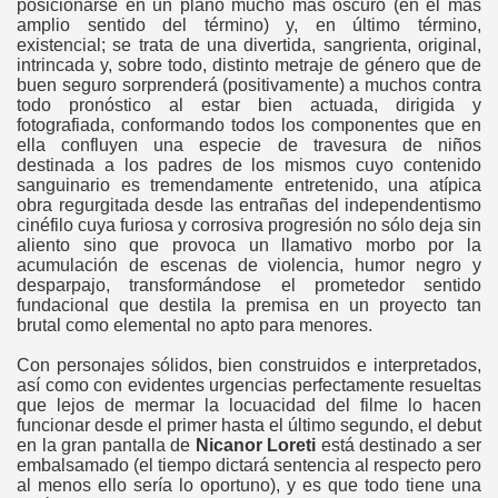
posicionarse en un plano mucho más oscuro (en el más
amplio sentido del término) y, en último término,
existencial; se trata de una divertida, sangrienta, original,
intrincada y, sobre todo, distinto metraje de género que de
buen seguro sorprenderá (positivamente) a muchos contra
todo pronóstico al estar bien actuada, dirigida y
fotografiada, conformando todos los componentes que en
ella confluyen una especie de travesura de niños
destinada a los padres de los mismos cuyo contenido
sanguinario es tremendamente entretenido, una atípica
obra regurgitada desde las entrañas del independentismo
cinéfilo cuya furiosa y corrosiva progresión no sólo deja sin
aliento sino que provoca un llamativo morbo por la
acumulación de escenas de violencia, humor negro y
desparpajo, transformándose el prometedor sentido
fundacional que destila la premisa en un proyecto tan
brutal como elemental no apto para menores.
Con personajes sólidos, bien construidos e interpretados,
así como con evidentes urgencias perfectamente resueltas
que lejos de mermar la locuacidad del filme lo hacen
funcionar desde el primer hasta el último segundo, el debut
en la gran pantalla de
Nicanor Loreti
está destinado a ser
embalsamado (el tiempo dictará sentencia al respecto pero
al menos ello sería lo oportuno), y es que todo tiene una