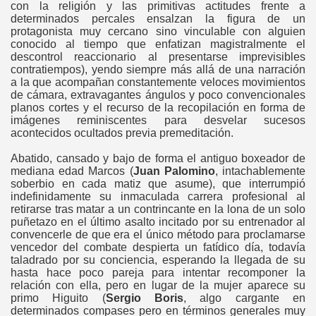
con la religión y las primitivas actitudes frente a
determinados percales ensalzan la figura de un
protagonista muy cercano sino vinculable con alguien
conocido al tiempo que enfatizan magistralmente el
descontrol reaccionario al presentarse imprevisibles
contratiempos), yendo siempre más allá de una narración
a la que acompañan constantemente veloces movimientos
de cámara, extravagantes ángulos y poco convencionales
planos cortes y el recurso de la recopilación en forma de
imágenes reminiscentes para desvelar sucesos
acontecidos ocultados previa premeditaci
ón
.
Abatido, cansado y bajo de forma el antiguo boxeador de
mediana edad Marcos (
Juan Palomino
, intachablemente
soberbio en cada matiz que asume), que interrumpió
indefinidamente su inmaculada carrera profesional al
retirarse tras matar a un contrincante en la lona de un solo
puñetazo en el último asalto incitado por su entrenador al
convencerle de que era el único método para proclamarse
vencedor del combate despierta un fatídico día, todavía
taladrado por su conciencia, esperando la llegada de su
hasta hace poco pareja para intentar recomponer la
relación con ella, pero en lugar de la mujer aparece su
primo Higuito (
Sergio Boris
, algo cargante en
determinados compases pero en términos generales muy