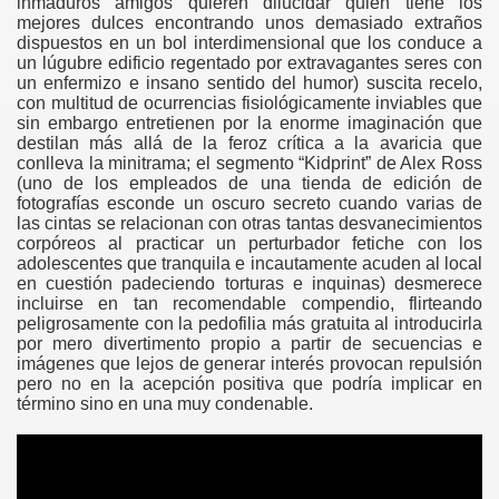
inmaduros amigos quieren dilucidar quién tiene los
mejores dulces encontrando unos demasiado extraños
dispuestos en un bol interdimensional que los conduce a
un lúgubre edificio regentado por extravagantes seres con
un enfermizo e insano sentido del humor) suscita recelo,
con multitud de ocurrencias fisiológicamente inviables que
sin embargo entretienen por la enorme imaginación que
destilan más allá de la feroz crítica a la avaricia que
conlleva la minitrama; el segmento “Kidprint” de Alex Ross
(uno de los empleados de una tienda de edición de
fotografías esconde un oscuro secreto cuando varias de
las cintas se relacionan con otras tantas desvanecimientos
corpóreos al practicar un perturbador fetiche con los
adolescentes que tranquila e incautamente acuden al local
en cuestión padeciendo torturas e inquinas) desmerece
incluirse en tan recomendable compendio, flirteando
peligrosamente con la pedofilia más gratuita al introducirla
por mero divertimento propio a partir de secuencias e
imágenes que lejos de generar interés provocan repulsión
pero no en la acepción positiva que podría implicar en
término sino en una muy condenable.