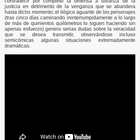
contradecir por completo la defensa a ultranza de la
justicia en detrimento de la venganza que se abandera
hasta dicho momento; el ilógico aguante de los personajes
(tras cinco días caminando ininterrumpidamente a lo largo
de más de quinientos quilómetros lo siguen haciendo sin
apenas esfuerzo) genera serias dudas sobre la veracidad
que se desea transmitir, observándose incluso
semicómicas algunas situaciones extremadamente
dramáticas.
2025)
5)
)
)
)
)
)