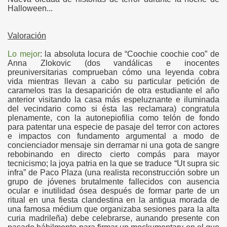
Halloween...
Valoración
Lo mejor
: la absoluta locura de “Coochie coochie coo” de
Anna Zlokovic (dos vandálicas e inocentes
preuniversitarias comprueban cómo una leyenda cobra
vida mientras llevan a cabo su particular petición de
caramelos tras la desaparición de otra estudiante el año
anterior visitando la casa más espeluznante e iluminada
del vecindario como si ésta las reclamara) congratula
plenamente, con la autonepiofilia como telón de fondo
para patentar una especie de pasaje del terror con actores
e impactos con fundamento argumental a modo de
concienciador mensaje sin derramar ni una gota de sangre
rebobinando en directo cierto compás para mayor
tecnicismo; la joya patria en la que se traduce “Ut supra sic
infra” de Paco Plaza (una realista reconstrucción sobre un
grupo de jóvenes brutalmente fallecidos con ausencia
ocular e inutilidad ósea después de formar parte de un
ritual en una fiesta clandestina en la antigua morada de
una famosa médium que organizaba sesiones para la alta
curia madrileña) debe celebrarse, aunando presente con