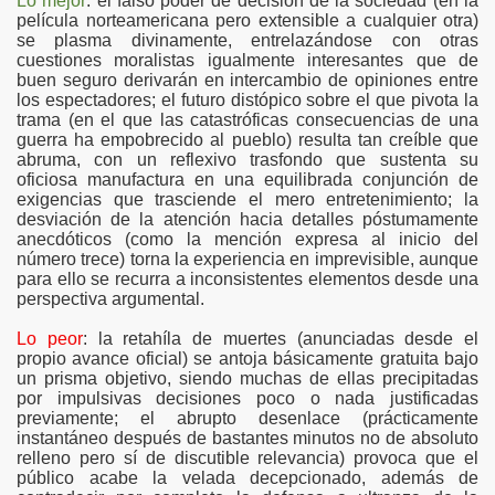
Lo mejor
: el falso poder de decisión de la sociedad (en la
película norteamericana pero extensible a cualquier otra)
se plasma divinamente, entrelazándose con otras
cuestiones moralistas igualmente interesantes que de
buen seguro derivarán en intercambio de opiniones entre
los espectadores; el futuro distópico sobre el que pivota la
trama (en el que las catastróficas consecuencias de una
guerra ha empobrecido al pueblo) resulta tan creíble que
abruma, con un reflexivo trasfondo que sustenta su
oficiosa manufactura en una equilibrada conjunción de
exigencias que trasciende el mero entretenimiento; la
desviación de la atención hacia detalles póstumamente
anecdóticos (como la mención expresa al inicio del
número trece) torna la experiencia en imprevisible, aunque
para ello se recurra a inconsistentes elementos desde una
perspectiva argumental.
Lo peor
: la retahíla de muertes (anunciadas desde el
propio avance oficial) se antoja básicamente gratuita bajo
un prisma objetivo, siendo muchas de ellas precipitadas
por impulsivas decisiones poco o nada justificadas
previamente; el abrupto desenlace (prácticamente
instantáneo después de bastantes minutos no de absoluto
relleno pero sí de discutible relevancia) provoca que el
público acabe la velada decepcionado, además de