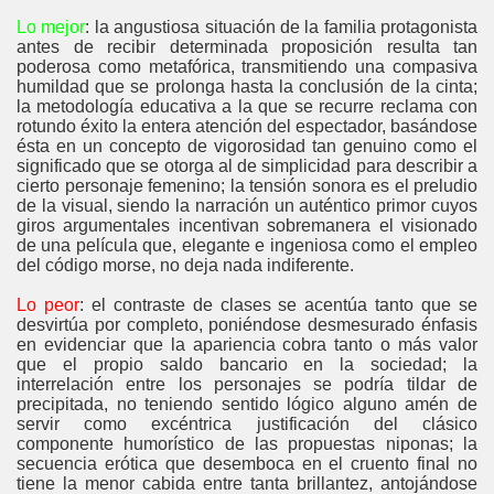
Lo mejor
: la angustiosa situación de la familia protagonista
antes de recibir determinada proposición resulta tan
poderosa como metafórica, transmitiendo una compasiva
humildad que se prolonga hasta la conclusión de la cinta;
la metodología educativa a la que se recurre reclama con
rotundo éxito la entera atención del espectador, basándose
ésta en un concepto de vigorosidad tan genuino como el
significado que se otorga al de simplicidad para describir a
cierto personaje femenino; la tensión sonora es el preludio
de la visual, siendo la narración un auténtico primor cuyos
giros argumentales incentivan sobremanera el visionado
de una película que, elegante e ingeniosa como el empleo
del código morse, no deja nada indiferente.
Lo peor
: el contraste de clases se acentúa tanto que se
desvirtúa por completo, poniéndose desmesurado énfasis
en evidenciar que la apariencia cobra tanto o más valor
que el propio saldo bancario en la sociedad; la
interrelación entre los personajes se podría tildar de
precipitada, no teniendo sentido lógico alguno amén de
servir como excéntrica justificación del clásico
componente humorístico de las propuestas niponas; la
secuencia erótica que desemboca en el cruento final no
tiene la menor cabida entre tanta brillantez, antojándose