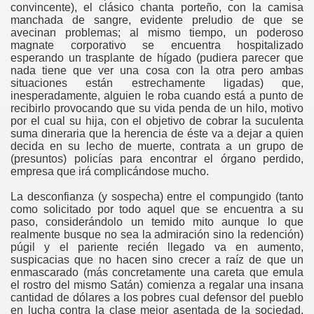
convincente), el clásico chanta porteño, con la camisa
manchada de sangre, evidente preludio de que se
avecinan problemas; al mismo tiempo, un poderoso
magnate corporativo se encuentra hospitalizado
esperando un trasplante de hígado (pudiera parecer que
nada tiene que ver una cosa con la otra pero ambas
situaciones están estrechamente ligadas) que,
inesperadamente, alguien le roba cuando está a punto de
recibirlo provocando que su vida penda de un hilo, motivo
por el cual su hija, con el objetivo de cobrar la suculenta
suma dineraria que la herencia de éste va a dejar a quien
decida en su lecho de muerte, contrata a un grupo de
(presuntos) policías para encontrar el órgano perdido,
empresa que ir
á complic
ándose
mucho.
La desconfianza (y sospecha) entre el compungido (tanto
como solicitado por todo aquel que se encuentra a su
paso, considerándolo un temido mito aunque lo que
realmente busque no sea la admiración sino la redención)
púgil y el pariente recién llegado va en aumento,
suspicacias que no hacen sino crecer a raíz de que un
enmascarado (más concretamente una careta que emula
el rostro del mismo Satán) comienza a regalar una insana
cantidad de dólares a los pobres cual defensor del pueblo
en lucha contra la clase mejor asentada de la sociedad,