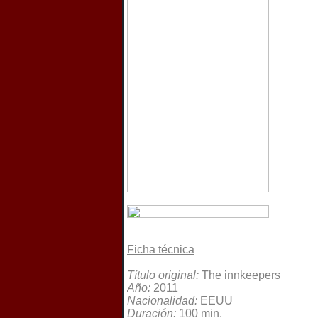
Ficha técnica
Título original:
The innkeepers
Año:
2011
Nacionalidad:
EEUU
Duración:
100 min.