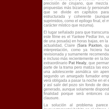
precisión de cirujano, que mezcla
propuestas más bizarras (y persona
que se divide en capítulos para
estructurada y coherente (aunqu
suprimidos, como el epílogo final, el m
carácter místico que rezuma).
El lugar señalado para que transcur
este filme es el Yankee Pedlar Inn, 
de una posada) en horas bajas, en la
actualidad, Claire (
Sara Paxton
, q
interpretación, como ya hiciera 
revisionada y sumamente recomend
e incluso más recientemente en la 
extraordinario
Pat Healy
, que perma
parte de la trama pero matiza las es
una adolescente asmática sin apen
segundo un amargado fumador empede
verá obligada a pasar la noche en el ed
y así salir del pozo sin fondo de de
generado, aunque solamente dispondr
finalidad porque será entonces c
clausure.
La solución al problema parece