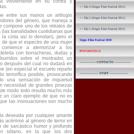
rá volviéndose en su contra y
das.
=> Día 3 (Sitges Film Festival 2011)
e entre sus manos un artilugio
=> Día 2 (Sitges Film Festival 2011)
uidores del género, que maneja a
ue compone uno de los retratos de
=> Día 1 (Sitges Film Festival 2011)
ia (las banalidades cuotidianas que
 la cinta así lo denotan), pero el
Sitges Film Festival 2010
s de que el espectro de una mujer
 comience a atemorizar a los
PSYCHOTECA
 deleita con borracheras, dudas y
burridos sobre el mostrador, un
------------------ CONTACTO ------------------
rato después del cual no dudará en
e (en especial el escueto reparto
--------------------- STAFF ---------------------
 terrorífica posible, provocando
o una sensación de inquietud
sin necesidad de grandes proezas
este modo todo resulta mucho más
vez un claro ejemplo de que no es
o que las insinuaciones son mucho
ula deseada por cualquier amante
ás acérrimo al género de terror en
n de sarcástico humor y profundo
en sótano, en la que los dos