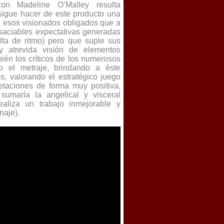
 con Madeline O’Malley resulta
nsigue hacer de este producto una
e esos visionados obligados que a
nsaciables expectativas generadas
alta de ritmo) pero que suple sus
y atrevida visión de elementos
ién los críticos de los numerosos
do el metraje, brindando a éste
os, valorando el estratégico juego
etaciones de forma muy positiva,
umaría la angelical y visceral
ealiza un trabajo inmejorable y
naje).