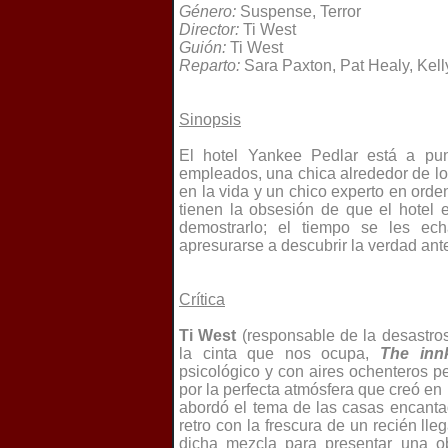
Género:
Suspense, Terror
Director:
Ti West
Guión:
Ti West
Reparto:
Sara Paxton, Pat Healy, Kell
Sinopsis
El hotel Yankee Pedlar está a pun
empleados, una chica alrededor de lo
en la vida y un chico experto en ord
tienen la obsesión de que el hotel 
demostrarlo; el tiempo se les ec
apresurarse a descubrir la verdad antes
Crítica
Ti West
(responsable de la desastr
la cinta que nos ocupa,
The inn
psicológico y con aires ochenteros 
por la perfecta atmósfera que creó en
abordó el tema de las casas encanta
retro con la frescura de un recién lleg
dicha mezcla para presentar una o