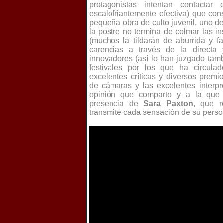
protagonistas intentan contactar
escalofriantemente efectiva) que co
pequeña obra de culto juvenil, uno d
la postre no termina de colmar las i
(muchos la tildarán de aburrida y f
carencias a través de la directa 
innovadores (así lo han juzgado tamb
festivales por los que ha circula
excelentes críticas y diversos premi
de cámaras y las excelentes interpr
opinión que comparto y a la que s
presencia de
Sara Paxton
, que r
transmite cada sensación de su perso