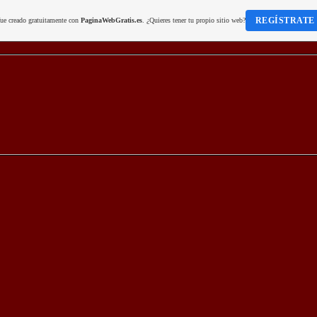
REGÍSTRATE
fue creado gratuitamente con
PaginaWebGratis.es
. ¿Quieres tener tu propio sitio web?