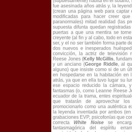
(supuestamente) habita en el sótano,
fue asesinada años atrás y, la leyen
(crean una página web para captar 
modificadas para hacer creer que 
paranormales) mitad realidad (las p
supuesta difunta quedan registradas
puertas a que una mentira se torne 
creyente (al fin y al cabo, todo en es
ser, y el no ser también forma parte de
dos nuevos e inesperados huéspede
convicción, la actriz de televisión
Reese Jones (
Kelly McGillis
, fundam
y un anciano (
George Riddle
, al q
alguno) que insiste como si de un úl
en hospedarse en la habitación en 
atrás, ya que en ella tuvo lugar su 
ese espacio reducido la cámara, 
fantasmas (o, como Leanne Reese Jo
ecuador de la trama, entes espiritua
que tratarán de aprovechar los
promocionarlo como una auténtica e
la leyenda inventada por ambos (en 
grabaciones EVP, psicofonías que com
correcta
White Noise
se encarga
fantasmagórica del espíritu err