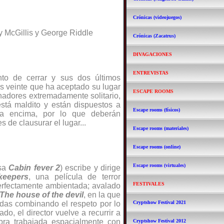
Crónicas (videojuegos)
y McGillis y George Riddle
Crónicas (Zacatrus)
DIVAGACIONES
ENTREVISTAS
to de cerrar y sus dos últimos
s veinte que ha aceptado su lugar
ESCAPE ROOMS
enadores extremadamente solitario,
está maldito y están dispuestos a
Escape rooms (físicos)
ha encima, por lo que deberán
 de clausurar el lugar...
Escape rooms (materiales)
Escape rooms (online)
Escape rooms (virtuales)
osa
Cabin fever 2
) escribe y dirige
keepers
, una película de terror
FESTIVALES
perfectamente ambientada; avalado
The house of the devil
, en la que
das combinando el respeto por lo
Cryptshow Festival 2021
ado, el director vuelve a recurrir a
bra trabajada espacialmente con
Cryptshow Festival 2012