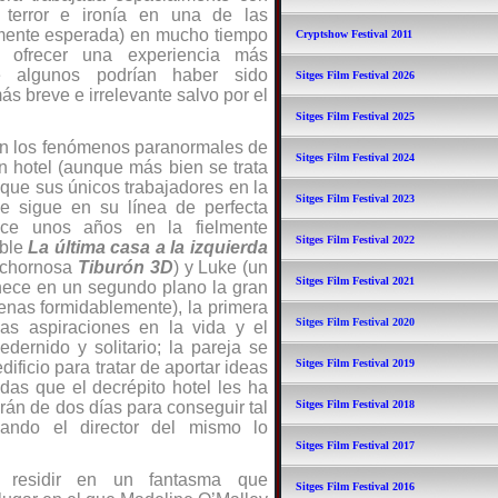
 terror e ironía en una de las
lmente esperada) en mucho tiempo
Cryptshow Festival 2011
 ofrecer una experiencia más
e algunos podrían haber sido
Sitges Film Festival 2026
ás breve e irrelevante salvo por el
Sitges Film Festival 2025
ran los fenómenos paranormales de
Sitges Film Festival 2024
un hotel (aunque más bien se trata
 que sus únicos trabajadores en la
Sitges Film Festival 2023
ue sigue en su línea de perfecta
hace unos años en la fielmente
Sitges Film Festival 2022
able
La última casa a la izquierda
bochornosa
Tiburón 3D
) y Luke (un
Sitges Film Festival 2021
nece en un segundo plano la gran
cenas formidablemente), la primera
Sitges Film Festival 2020
as aspiraciones en la vida y el
rnido y solitario; la pareja se
Sitges Film Festival 2019
ificio para tratar de aportar ideas
udas que el decrépito hotel les ha
án de dos días para conseguir tal
Sitges Film Festival 2018
uando el director del mismo lo
Sitges Film Festival 2017
 residir en un fantasma que
Sitges Film Festival 2016