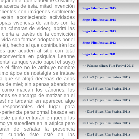
 lugar en el que Madeline O’Malley
da acerca de ésta, mitad invención
Sitges Film Festival 2015
clientes con imágenes sutilmente
están aconteciendo actividades
Sitges Film Festival 2014
ropias vivencias de ambos con la
 en cámaras de vídeo), abrirá las
Sitges Film Festival 2013
cierta a través de la convicción
ta vida son formas adoptadas por el
Sitges Film Festival 2012
 él), hecho al que contribuirán los
s que acuden al sitio con total
Sitges Film Festival 2011
 reconvertida en psíquica Leanne
ental aunque vacío papel el suyo)
=> Palmares (Sitges Film Festival 2011)
ue el filme no le atribuye nombre
timo ápice de nostalgia se tratase
=> Día 9 (Sitges Film Festival 2011)
la que se alojó decenas de años
luna de miel; sin apenas abandonar
=> Día 8 (Sitges Film Festival 2011)
y como marcan los cánones, los
nes se encarga de matizar en el
les) no tardarán en aparecer, algo
=> Día 7 (Sitges Film Festival 2011)
 responsables del lugar para
xperiencia paranormal basada en
=> Día 6 (Sitges Film Festival 2011)
este punto entrarán en juego las
o ya sucediera en la atípica pero
=> Día 5 (Sitges Film Festival 2011)
rán de señalar la presencia
ante cuando éste esté en las
=> Día 4 (Sitges Film Festival 2011)