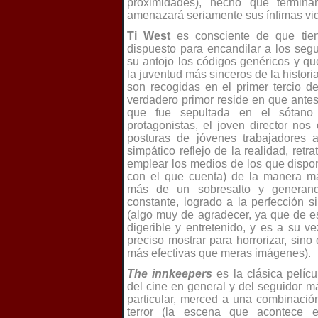
proximidades), hecho que termina
amenazará seriamente sus
ínfimas
vi
Ti West
es consciente de que tien
dispuesto para encandilar a los seg
su antojo los códigos genéricos y q
la juventud más sinceros de la histor
son recogidas en el primer tercio de
verdadero primor reside en que ante
que fue sepultada en el sótano
protagonistas, el joven director nos
posturas de jóvenes trabajadores a
simpático reflejo de la realidad, ret
emplear los medios de los que dispon
con el que cuenta) de la manera más
más de un sobresalto y generand
constante, logrado a la perfección 
(algo muy de agradecer, ya que de 
digerible y entretenido, y es a su 
preciso mostrar para horrorizar, sin
más efectivas que meras imágenes).
The innkeepers
es la clásica pelíc
del cine en general y del seguidor m
particular, merced a una combinació
terror (la escena que acontece 