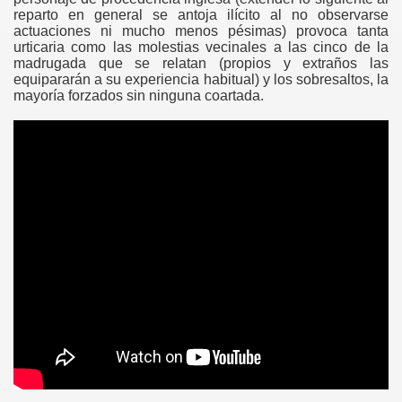
2018)
reparto en general se antoja ilícito al no observarse
actuaciones ni mucho menos pésimas) provoca tanta
urticaria como las molestias vecinales a las cinco de la
)
madrugada que se relatan (propios y extraños las
equipararán a su experiencia habitual) y los sobresaltos, la
)
mayoría forzados sin ninguna coartada.
)
)
)
)
)
)
)