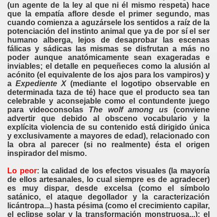
(un agente de la ley al que ni él mismo respeta) hace
que la empatía aflore desde el primer segundo, mas
cuando comienza a aguzársele los sentidos a raíz de la
potenciación del instinto animal que ya de por sí el ser
humano alberga, lejos de desaprobar las escenas
fálicas y sádicas las mismas se disfrutan a más no
poder aunque anatómicamente sean exageradas e
inviables; el detalle en pequeñeces como la alusión al
acónito (el equivalente de los ajos para los vampiros) y
a
Expediente X
(mediante el logotipo observable en
determinada taza de té) hace que el producto sea tan
celebrable y aconsejable como el contundente juego
para videoconsolas
The wolf among us
(conviene
advertir que debido al obsceno vocabulario y la
explícita violencia de su contenido está dirigido única
y exclusivamente a mayores de edad), relacionado con
la obra al parecer (si no realmente) ésta el origen
inspirador del mismo.
Lo peor
: la calidad de los efectos visuales (la mayoría
de ellos artesanales, lo cual siempre es de agradecer)
es muy dispar, desde excelsa (como el símbolo
satánico, el ataque degollador y la caracterización
licántropa...) hasta pésima (como el crecimiento capilar,
el eclipse solar y la transformación monstruosa...); el