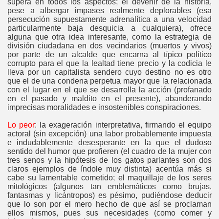
supera en todos los aspectos; el devenir de la historia,
pese a albergar impases realmente deplorables (esa
persecución supuestamente adrenalítica a una velocidad
particularmente baja desquicia a cualquiera), ofrece
alguna que otra idea interesante, como la estrategia de
división ciudadana en dos vecindarios (muertos y vivos)
por parte de un alcalde que encarna al típico político
corrupto para el que la lealtad tiene precio y la codicia le
lleva por un capitalista sendero cuyo destino no es otro
que el de una condena perpetua mayor que la relacionada
con el lugar en el que se desarrolla la acción (profanado
en el pasado y maldito en el presente), abanderando
imprecisas moralidades e insostenibles conspiraciones.
Lo peor
: la exageración interpretativa, firmando el equipo
actoral (sin excepción) una labor probablemente impuesta
e indudablemente desesperante en la que el dudoso
sentido del humor que profieren (el cuadro de la mujer con
tres senos y la hipótesis de los gatos parlantes son dos
claros ejemplos de índole muy distinta) acentúa más si
cabe su lamentable cometido; el maquillaje de los seres
mitológicos (algunos tan emblemáticos como brujas,
fantasmas y licántropos) es pésimo, pudiéndose deducir
que lo son por el mero hecho de que así se proclaman
ellos mismos, pues sus necesidades (como comer y