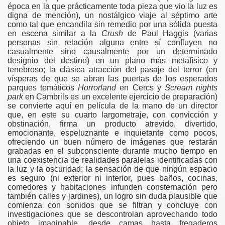
época en la que prácticamente toda pieza que vio la luz es
digna de mención), un nostálgico viaje al séptimo arte
como tal que encandila sin remedio por una sólida puesta
en escena similar a la
Crush
de Paul Haggis (varias
personas sin relación alguna entre sí confluyen no
casualmente sino causalmente por un determinado
designio del destino) en un plano más metafísico y
tenebroso; la clásica atracción del pasaje del terror (en
vísperas de que se abran las puertas de los esperados
parques temáticos
Horrorland
en Cercs y
Scream nights
park
en Cambrils es un excelente ejercicio de preparación)
se convierte aquí en película de la mano de un director
que, en este su cuarto largometraje, con convicción y
obstinación, firma un producto atrevido, divertido,
emocionante, espeluznante e inquietante como pocos,
ofreciendo un buen número de imágenes que restarán
grabadas en el subconsciente durante mucho tiempo en
una coexistencia de realidades paralelas identificadas con
la luz y la oscuridad; la sensación de que ningún espacio
es seguro (ni exterior ni interior, pues baños, cocinas,
comedores y habitaciones infunden consternación pero
también calles y jardines), un logro sin duda plausible que
comienza con sonidos que se filtran y concluye con
investigaciones que se descontrolan aprovechando todo
objeto imaginable, desde camas hasta fregaderos