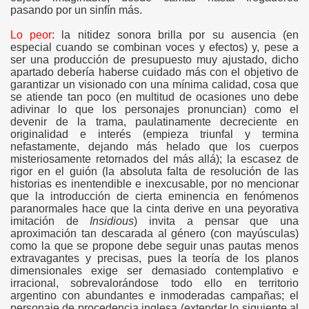
pasando por un sinfín más.
Lo peor
: la nitidez sonora brilla por su ausencia (en
especial cuando se combinan voces y efectos) y, pese a
ser una producción de presupuesto muy ajustado, dicho
apartado debería haberse cuidado más con el objetivo de
garantizar un visionado con una mínima calidad, cosa que
se atiende tan poco (en multitud de ocasiones uno debe
adivinar lo que los personajes pronuncian) como el
devenir de la trama, paulatinamente decreciente en
originalidad e interés (empieza triunfal y termina
nefastamente, dejando más helado que los cuerpos
misteriosamente retornados del más allá); la escasez de
rigor en el guión (la absoluta falta de resolución de las
historias es inentendible e inexcusable, por no mencionar
que la introducción de cierta eminencia en fenómenos
paranormales hace que la cinta derive en una peyorativa
imitación de
Insidious
) invita a pensar que una
aproximación tan descarada al género (con mayúsculas)
como la que se propone debe seguir unas pautas menos
extravagantes y precisas, pues la teoría de los planos
dimensionales exige ser demasiado contemplativo e
irracional, sobrevalorándose todo ello en territorio
argentino con abundantes e inmoderadas campañas; el
personaje de procedencia inglesa (extender lo siguiente al