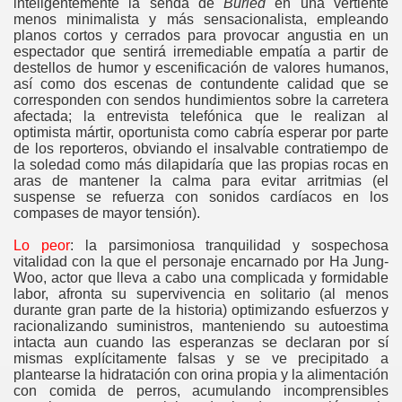
inteligentemente la senda de
Buried
en una vertiente
menos minimalista y más sensacionalista, empleando
planos cortos y cerrados para provocar angustia en un
espectador que sentirá irremediable empatía a partir de
destellos de humor y escenificación de valores humanos,
así como dos escenas de contundente calidad que se
corresponden con sendos hundimientos sobre la carretera
afectada; la entrevista telefónica que le realizan al
optimista mártir, oportunista como cabría esperar por parte
de los reporteros, obviando el insalvable contratiempo de
la soledad como más dilapidaría que las propias rocas en
aras de mantener la calma para evitar arritmias (el
suspense se refuerza con sonidos cardíacos en los
compases de mayor tensión).
Lo peor
: la parsimoniosa tranquilidad y sospechosa
vitalidad con la que el personaje encarnado por Ha Jung-
Woo, actor que lleva a cabo una complicada y formidable
labor, afronta su supervivencia en solitario (al menos
durante gran parte de la historia) optimizando esfuerzos y
racionalizando suministros, manteniendo su autoestima
intacta aun cuando las esperanzas se declaran por sí
mismas explícitamente falsas y se ve precipitado a
plantearse la hidratación con orina propia y la alimentación
con comida de perros, acumulando incomprensibles