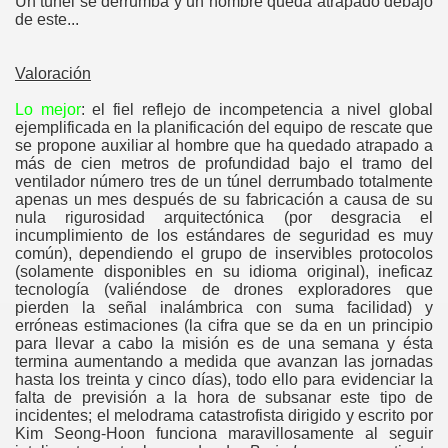
Un túnel se derrumba y un hombre queda atrapado debajo
de este...
Valoración
Lo mejor
: el fiel reflejo de incompetencia a nivel global
ejemplificada en la planificación del equipo de rescate que
se propone auxiliar al hombre que ha quedado atrapado a
más de cien metros de profundidad bajo el tramo del
ventilador número tres de un túnel derrumbado totalmente
apenas un mes después de su fabricación a causa de su
nula rigurosidad arquitectónica (por desgracia el
incumplimiento de los estándares de seguridad es muy
común), dependiendo el grupo de inservibles protocolos
(solamente disponibles en su idioma original), ineficaz
tecnología (valiéndose de drones exploradores que
pierden la señal inalámbrica con suma facilidad) y
erróneas estimaciones (la cifra que se da en un principio
para llevar a cabo la misión es de una semana y ésta
termina aumentando a medida que avanzan las jornadas
hasta los treinta y cinco días), todo ello para evidenciar la
falta de previsión a la hora de subsanar este tipo de
incidentes; el melodrama catastrofista dirigido y escrito por
Kim Seong-Hoon funciona maravillosamente al seguir