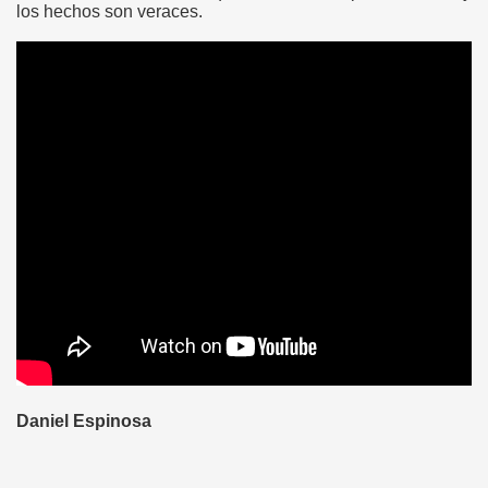
los hechos son veraces.
2016)
)
)
)
)
)
)
Daniel Espinosa
)
)