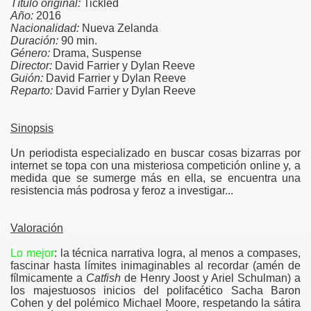
Título original:
Tickled
Año:
2016
Nacionalidad:
Nueva Zelanda
Duración:
90 min.
Género:
Drama, Suspense
Director:
David Farrier y Dylan Reeve
Guión:
David Farrier y Dylan Reeve
Reparto:
David Farrier y Dylan Reeve
Sinopsis
Un periodista especializado en buscar cosas bizarras por
internet se topa con una misteriosa competición online y, a
medida que se sumerge más en ella, se encuentra una
resistencia más podrosa y feroz a investigar...
Valoración
Lo mejor
: la técnica narrativa logra, al menos a compases,
fascinar hasta límites inimaginables al recordar (amén de
fílmicamente a
Catfish
de Henry Joost y Ariel Schulman) a
los majestuosos inicios del polifacético Sacha Baron
Cohen y del polémico Michael Moore, respetando la sátira