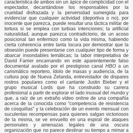
característica de ambos sin un ápice de complicidad con el
espectador, decantándose los responsables por la
crueldad disfrazada y la perversidad sumergida para
evidenciar que cualquier actividad (deportiva o no), por
inocente que parezca, puede resultar una táctica militar de
tortura si se emplea con turbias intenciones; la artificial
naturalidad, aunque parezca contradictorio, de un acoso
posicional tan enfermizo como la vida misma, habiendo
cierta coherencia entre tanta locura por demostrar que la
obsesión puede presentarse con cualquier tipo de forma y
abarcar insondables temáticas; la labor interpretativa de
David Farrier encarnando en este aparentemente falso
documental avalado por el prestigioso canal
HBO
a un
carismático reportero, ídolo de masas y audiencia, de la
cultura pop de Nueva Zelanda, entrevistador de dispares
rostros populares como el cantante Justin Bieber y el
grupo musical Lords que ha construido su carrera
profesional a partir de explorar el lado inusual del mundo y
que, a raíz de un extraño vídeo online de una compañía
acerca de la conocida como “competencia de resistencia
de cosquillas” y la celebración de un evento mensual con
suculentas recompensas para quienes salgan victoriosos
de la misma, se ve envuelto en una espiral de ataques
personales y amenazas legales de una oscura
organización que no parece destinar su tiempo a mimar a