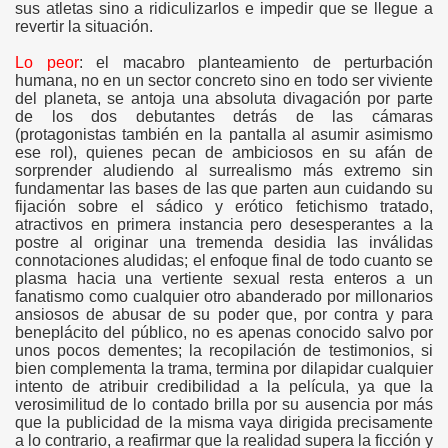
sus atletas sino a ridiculizarlos e impedir que se llegue a
revertir la situación.
Lo peor
: el macabro planteamiento de perturbación
humana, no en un sector concreto sino en todo ser viviente
del planeta, se antoja una absoluta divagación por parte
de los dos debutantes detrás de las cámaras
(protagonistas también en la pantalla al asumir asimismo
ese rol), quienes pecan de ambiciosos en su afán de
sorprender aludiendo al surrealismo más extremo sin
fundamentar las bases de las que parten aun cuidando su
fijación sobre el sádico y erótico fetichismo tratado,
atractivos en primera instancia pero desesperantes a la
postre al originar una tremenda desidia las inválidas
connotaciones aludidas; el enfoque final de todo cuanto se
plasma hacia una vertiente sexual resta enteros a un
fanatismo como cualquier otro abanderado por millonarios
ansiosos de abusar de su poder que, por contra y para
beneplácito del público, no es apenas conocido salvo por
unos pocos dementes; la recopilación de testimonios, si
bien complementa la trama, termina por dilapidar cualquier
intento de atribuir credibilidad a la película, ya que la
verosimilitud de lo contado brilla por su ausencia por más
que la publicidad de la misma vaya dirigida precisamente
a lo contrario, a reafirmar que la realidad supera la ficción y