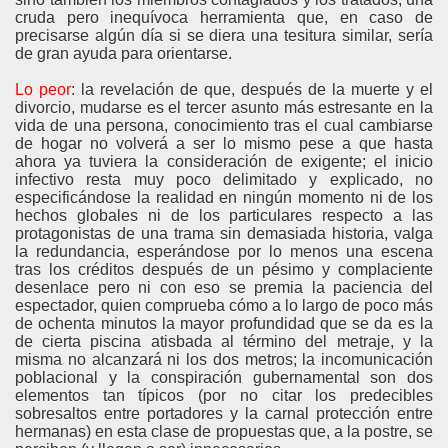
cruda pero inequívoca herramienta que, en caso de
precisarse algún día si se diera una tesitura similar, sería
de gran ayuda para orientarse.
Lo peor
: la revelación de que, después de la muerte y el
divorcio, mudarse es el tercer asunto más estresante en la
vida de una persona, conocimiento tras el cual cambiarse
de hogar no volverá a ser lo mismo pese a que hasta
ahora ya tuviera la consideración de exigente; el inicio
infectivo resta muy poco delimitado y explicado, no
especificándose la realidad en ningún momento ni de los
hechos globales ni de los particulares respecto a las
protagonistas de una trama sin demasiada historia, valga
la redundancia, esperándose por lo menos una escena
tras los créditos después de un pésimo y complaciente
desenlace pero ni con eso se premia la paciencia del
espectador, quien comprueba cómo a lo largo de poco más
de ochenta minutos la mayor profundidad que se da es la
de cierta piscina atisbada al término del metraje, y la
misma no alcanzará ni los dos metros; la incomunicación
poblacional y la conspiración gubernamental son dos
elementos tan típicos (por no citar los predecibles
sobresaltos entre portadores y la carnal protección entre
hermanas) en esta clase de propuestas que, a la postre, se