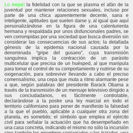
Lo mejor
: la fidelidad con la que se plasma el afán de la
juventud por mantener relaciones sexuales, incluso por
parte de una chica aparentemente decente, sana e
inteligente, aptitudes que suelen darse y, al igual que aquí
personalizándose en la figura de una calenturienta
hermana y respaldada por unos disfuncionales padres, se
ven corrompidas por una sociedad que busca diversión sin
considerar las consecuencias de sus actos; la detallada
génesis de la epidemia nacional causada por la
denominada “gripe del gusano”, cuya transmisión
sanguínea implica la contracción de un parásito
multicelular que precisa de un huésped, al que manipula
para tomar el control de su comportamiento y nutrirse de su
oxigenación, para sobrevivir llevando a cabo el preciso
comensalismo, una cepa que muta a ritmo alarmante pese
a que, según palabras del presidente Barack Obama a
través de la transmisión de un mensaje televisivo dirigido a
sus conciudadanos, es fácilmente controlable,
declarándose a la postre una ley marcial en todo el
territorio californiano para poner de manifiesto la falsedad
a la que el pueblo, aplicable a cualquier otra zona del
planeta, es sometido; el símbolo que emplea el ejército
civil para señalar la actuación que ha desempeñado en
una casa concreta, indicando el mismo no sólo la incursión
sino también los miembros contagiados y los tratados, una