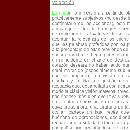
Valoración
Lo mejor
: la inmersión, a partir de 
prácticamente subjetivos (no desde l
destinatario de las acciones), está
afirmar que el director transgrede per
de realizadores al valerse de las c
acentuar la relevancia de los silenc
que las palabras proferidas por los
alto porcentaje de ellas provienen de
sonoro para hacer llegar potentes men
un reincidente en el arte de destro
corazón deseará no haber latido nu
cruel merecido (especialmente sublim
que se propone); la división en ca
clarifica y facilita la digestión d
abstracta que, desarrollada con acritu
modo la clásica visión maternal (prec
haciéndose más bien evolutiva y reiv
su aceptada sumisión en no pocas 
cuya progenitora, una cirujana port
ocular, padece un fatal revés que
huérfana de aprobaciones, decidiend
rechazando la soledad a toda costa pa
compañía, aun percatándose de la irr