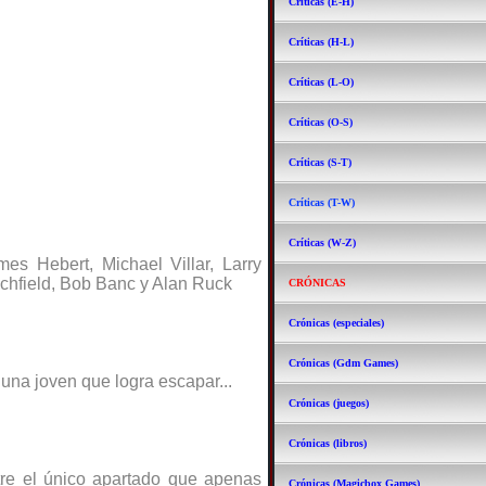
Críticas (E-H)
Críticas (H-L)
Críticas (L-O)
Críticas (O-S)
Críticas (S-T)
Críticas (T-W)
Críticas (W-Z)
mes Hebert, Michael Villar, Larry
chfield,
Bob Banc y
Alan Ruck
CRÓNICAS
Crónicas (especiales)
Crónicas (Gdm Games)
na joven que logra escapar...
Crónicas (juegos)
Crónicas (libros)
tre el único apartado que apenas
Crónicas (Magicbox Games)