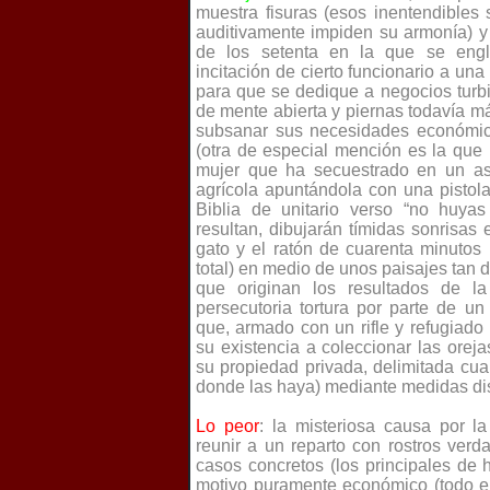
muestra fisuras (esos inentendibles
auditivamente impiden su armonía) y
de los setenta en la que se englo
incitación de cierto funcionario a un
para que se dedique a negocios turb
de mente abierta y piernas todavía m
subsanar sus necesidades económic
(otra de especial mención es la que 
mujer que ha secuestrado en un as
agrícola apuntándola con una pistola
Biblia de unitario verso “no huya
resultan, dibujarán tímidas sonrisas 
gato y el ratón de cuarenta minutos 
total) en medio de unos paisajes tan
que originan los resultados de la
persecutoria tortura por parte de un
que, armado con un rifle y refugiad
su existencia a coleccionar las orej
su propiedad privada, delimitada cua
donde las haya) mediante medidas di
Lo peor
: la misteriosa causa por l
reunir a un reparto con rostros ver
casos concretos (los principales de
motivo puramente económico (todo e