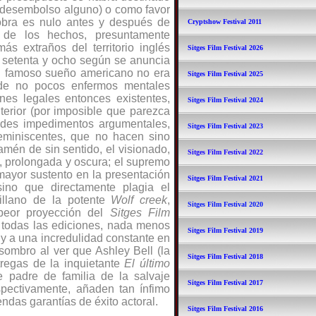
 desembolso alguno) o como favor
 obra es nulo antes y después de
Cryptshow Festival 2011
 de los hechos, presuntamente
ás extraños del territorio inglés
Sitges Film Festival 2026
s setenta y ocho según se anuncia
 el famoso sueño americano no era
Sitges Film Festival 2025
 de no pocos enfermos mentales
nes legales entonces existentes,
Sitges Film Festival 2024
erior (por imposible que parezca
ndes impedimentos argumentales,
Sitges Film Festival 2023
eminiscentes, que no hacen sino
 amén de sin sentido, el visionado,
Sitges Film Festival 2022
, prolongada y oscura; el supremo
mayor sustento en la presentación
Sitges Film Festival 2021
sino que directamente plagia el
illano de la potente
Wolf creek
,
Sitges Film Festival 2020
peor proyección del
Sitges Film
 todas las ediciones, nada menos
Sitges Film Festival 2019
 y a una incredulidad constante en
sombro al ver que Ashley Bell (la
Sitges Film Festival 2018
tregas de la inquietante
El último
e padre de familia de la salvaje
Sitges Film Festival 2017
spectivamente, añaden tan ínfimo
sendas garantías de éxito actoral.
Sitges Film Festival 2016