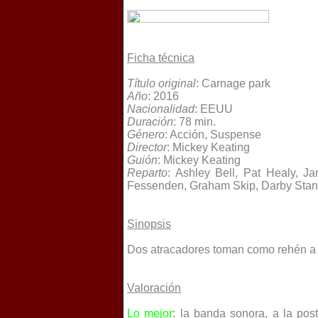
Ficha técnica
Título original
: Carnage park
Año
: 2016
Nacionalidad
: EEUU
Duración
: 78 min.
Género
: Acción, Suspense
Director
: Mickey Keating
Guión
: Mickey Keating
Reparto
: Ashley Bell, Pat Healy, Ja
Fessenden, Graham Skip, Darby Stan
Sinopsis
Dos atracadores toman como rehén a u
Valoración
Lo mejor
: la banda sonora, a la pos