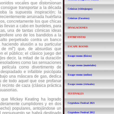
 sonidos vocales que distorsionan
 consigue transportar a la década
Crónicas (videojuegos)
ba la supuesta inspiración; la
a recientemente arruinada huérfana
Crónicas (Zacatrus)
ios, concretamente los que chicas
ás llevan a cabo en burdeles, para
DIVAGACIONES
as, una de tantas cómicas ideas
profiere uno de los bandidos a la
ENTREVISTAS
alto perpetrado contra un banco
 haciendo alusión a su particular
ESCAPE ROOMS
s de mí”) que, de absurdas que
en el público; el clásico juego del
Escape rooms (físicos)
(es decir, la mitad de la duración
 desoladores como las sensaciones
Escape rooms (materiales)
 película como divertimento de
 despiadado e infalible psicópata
Escape rooms (online)
o bajo una máscara de gas, dedica
as de todo aquel que ose profanar
Escape rooms (virtuales)
l recinto de caza (clásica
práctica
suasorias.
FESTIVALES
a que Mickey Keating ha logrado
daderamente cumplidores y en dos
Cryptshow Festival 2021
 hecho) populares, antojándose un
l presupuesto se habrá destinado
Cryptshow Festival 2012