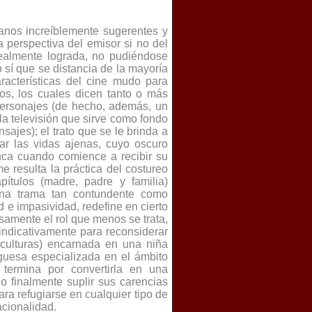
planos increíblemente sugerentes y
a perspectiva del emisor si no del
 realmente lograda, no pudiéndose
o sí que se distancia de la mayoría
aracterísticas del cine mudo para
ios, los cuales dicen tanto o más
 personajes (de hecho, además, un
 la televisión que sirve como fondo
sajes); el trato que se le brinda a
zar las vidas ajenas, cuyo oscuro
nca cuando comience a recibir su
e resulta la práctica del costureo
pítulos (madre, padre y familia)
e una trama tan contundente como
d e impasividad, redefine en cierto
isamente el rol que menos se trata,
indicativamente para reconsiderar
culturas) encarnada en una niña
uguesa especializada en el ámbito
 termina por convertirla en una
o finalmente suplir sus carencias
ra refugiarse en cualquier tipo de
acionalidad.