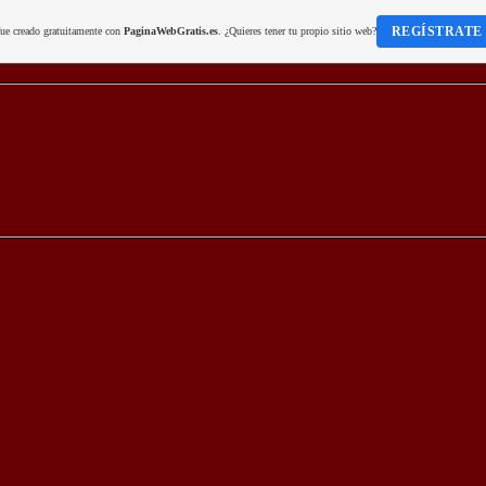
REGÍSTRATE
fue creado gratuitamente con
PaginaWebGratis.es
. ¿Quieres tener tu propio sitio web?