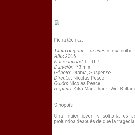
Ficha técnica
Título original
: The eyes of my mother
Año
: 2016
Nacionalidad
: EEUU
Duración
: 73 min.
Género
: Drama, Suspense
Director
: Nicolas Pesce
Guión
: Nicolas Pesce
Reparto
: Kika Magalhaes, Will Brillan
Sinopsis
Una mujer joven y solitaria es 
profundos después de que la tragedia 