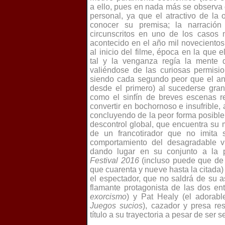
a ello, pues en nada más se observa
personal, ya que el atractivo de la
conocer su premisa; la narración
circunscritos en uno de los casos m
acontecido en el año mil noveciento
al inicio del filme, época en la que
tal y la venganza regía la mente
valiéndose de las curiosas permisio
siendo cada segundo peor que el ant
desde el primero) al sucederse gra
como el sinfín de breves escenas r
convertir en bochornoso e insufrible,
concluyendo de la peor forma posible
descontrol global, que encuentra su 
de un francotirador que no imita 
comportamiento del desagradable v
dando lugar en su conjunto a la 
Festival 2016
(incluso puede que de
que cuarenta y nueve hasta la citada)
el espectador, que no saldrá de su a
flamante protagonista de las dos en
exorcismo
) y Pat Healy (el adorabl
Juegos sucios
), cazador y presa re
título a su trayectoria a pesar de ser 