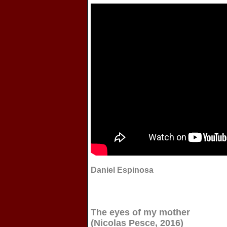
Daniel Espinosa
The eyes of my mother
(Nicolas Pesce, 2016)