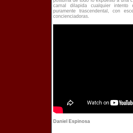
póstuma de todo lo expuesto a una c
carnal dilapida cualquier intent
puramente trascendental, con esce
concienciadoras.
Daniel Espinosa