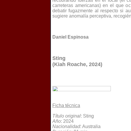
recobrando fuerzas en el local (el c
carreteras americanas) en el que oc
debatir fugazmente al respecto si a
sugiere anomalía perceptiva, recogién
Daniel Espinosa
Sting
(Kiah Roache, 2024)
Ficha técnica
Título original
: Sting
Año
: 2024
Nacionalidad
: Australia