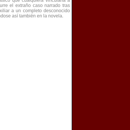
lásico que cualquiera vincularía a
urre el extraño caso narrado tras
uxiliar a un completo desconocido
dose así también en la novela.