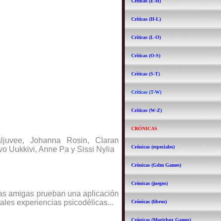
Críticas (E-H)
Críticas (H-L)
Críticas (L-O)
Críticas (O-S)
Críticas (S-T)
Críticas (T-W)
Críticas (W-Z)
CRÓNICAS
ljuvee, Johanna Rosin, Claran
Crónicas (especiales)
vo Uukkivi, Anne Pa y Sissi Nylia
Crónicas (Gdm Games)
Crónicas (juegos)
as amigas prueban una aplicación
les experiencias psicodélicas...
Crónicas (libros)
Crónicas (Magicbox Games)