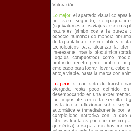
Valoración
Lo mejor
: el apartado visual colapsa l
un solo segundo, compaginando l
(equivalentes a los viajes cósmicos 
naturales (simbólicos a la pureza 
especie humana) de manera abrumado
de la paulatina e irremediable vincul
tecnológicos para alcanzar la plen
interesante, mas la bioquímica (prod
ilegales compuestos) como medio 
profundo recelo pero también perp
empleado para lograr llevar a cabo el
antoja viable, hasta la marca con ánim
Lo peor
: el concepto de transhuma
otorgada resta poco definido en
desembocando en una experimentació
tan imposible como la sencilla dig
invitación a reflexionar sobre seg
automática e inmediatamente por la
complejidad narrativa con la que s
lóbulos frontales por uno mismo pa
quimérica) tarea para muchos por me