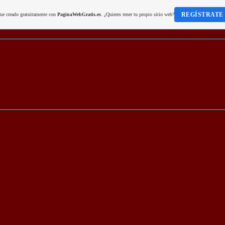
REGÍSTRATE
fue creado gratuitamente con
PaginaWebGratis.es
. ¿Quieres tener tu propio sitio web?