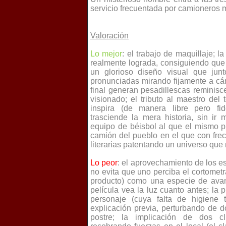
servicio frecuentada por camioneros 
Valoración
Lo mejor
: el trabajo de maquillaje; l
realmente lograda, consiguiendo que 
un glorioso diseño visual que junt
pronunciadas mirando fijamente a cá
final generan pesadillescas reminisc
visionado; el tributo al maestro del
inspira (de manera libre pero fi
trasciende la mera historia, sin ir
equipo de béisbol al que el mismo pr
camión del pueblo en el que con fre
literarias patentando un universo qu
Lo peor
: el aprovechamiento de los 
no evita que uno perciba el cortomet
producto) como una especie de ava
película vea la luz cuanto antes; la 
personaje (cuya falta de higiene 
explicación previa, perturbando de 
postre; la implicación de dos c