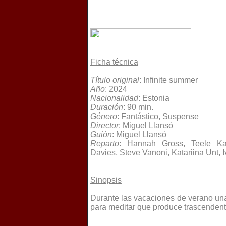
Ficha técnica
Título original
: Infinite summer
Año
: 2024
Nacionalidad
: Estonia
Duración
: 90 min.
Género
: Fantástico, Suspense
Director
: Miguel Llansó
Guión
: Miguel Llansó
Reparto
: Hannah Gross, Teele Ka
Davies, Steve Vanoni, Katariina Unt, I
Sinopsis
Durante las vacaciones de verano un
para meditar que produce trascendenta