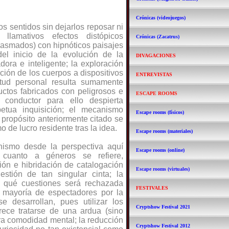
Crónicas (videojuegos)
os sentidos sin dejarlos reposar ni
lamativos efectos distópicos
Crónicas (Zacatrus)
plasmados) con hipnóticos paisajes
del inicio de la evolución de la
DIVAGACIONES
ra e inteligente; la exploración
ación de los cuerpos a dispositivos
ENTREVISTAS
itud personal resulta sumamente
uctos fabricados con peligrosos e
ESCAPE ROOMS
conductor para ello despierta
etua inquisición; el mecanismo
Escape rooms (físicos)
 propósito anteriormente citado se
o de lucro residente tras la idea.
Escape rooms (materiales)
nismo desde la perspectiva aquí
Escape rooms (online)
 cuanto a géneros se refiere,
n e hibridación de catalogación
Escape rooms (virtuales)
estión de tan singular cinta; la
ún qué cuestiones será rechazada
FESTIVALES
 mayoría de espectadores por la
e desarrollan, pues utilizar los
Cryptshow Festival 2021
rece tratarse de una ardua (sino
ra comodidad mental; la reducción
Cryptshow Festival 2012