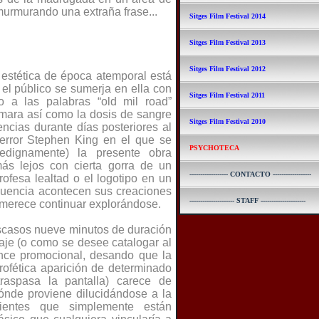
murmurando una extraña frase...
Sitges Film Festival 2014
Sitges Film Festival 2013
Sitges Film Festival 2012
a estética de época atemporal está
el público se sumerja en ella con
Sitges Film Festival 2011
o a las palabras “old mil road”
mara así como la dosis de sangre
Sitges Film Festival 2010
encias durante días posteriores al
 terror Stephen King en el que se
PSYCHOTECA
dedignamente) la presente obra
 más lejos con cierta gorra de un
------------------ CONTACTO ------------------
ofesa lealtad o el logotipo en un
cuencia acontecen sus creaciones
--------------------- STAFF ---------------------
e merece continuar explorándose.
escasos nueve minutos de duración
raje (o como se desee catalogar al
nce promocional, desando que la
profética aparición de determinado
traspasa la pantalla) carece de
dónde proviene dilucidándose a la
lientes que simplemente están