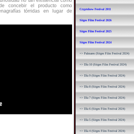
uriosidad no tan existencial como
o de concebir el producto como
Cryptshow Festival 2011
nagrafías tórridas en lugar de
Sitges Film Festival 2026
Sitges Film Festival 2025
Sitges Film Festival 2024
=> Palmares (Sitges Film Festival 2024)
=> Día 10 (Sitges Film Festival 2024)
=> Día 9 (Sitges Film Festival 2024)
=> Día 8 (Sitges Film Festival 2024)
=> Día 7 (Sitges Film Festival 2024)
=> Día 6 (Sitges Film Festival 2024)
=> Día 5 (Sitges Film Festival 2024)
=> Día 4 (Sitges Film Festival 2024)