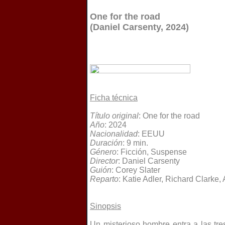
One for the road
(Daniel Carsenty, 2024)
Ficha técnica
Título original
: One for the road
Año
: 2024
Nacionalidad
: EEUU
Duración
: 9 min.
Género
: Ficción, Suspense
Director
: Daniel Carsenty
Guión
: Corey Slater
Reparto
: Katie Adler, Richard Clarke
Sinopsis
Un misterioso hombre entra a las tr