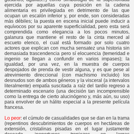
ejercida por aquellas cuya posición en la cadena
alimentaria es privilegiada en detrimento de las que
ocupan un escalón inferior y, por ende, son consideradas
más débiles; la puesta en escena inicial puede inducir a
equívocos por su aparente superficialidad, pero esta será
comprendida como elegancia a los pocos minutos,
galanura que mantiene el resto de la cinta merced al
escueto elenco, el cual está formado por solo cuatro
actores que explican con mucha sensatez una historia sin
demasiada trascendencia pero sí elocuencia (temeridad e
ingenio se llegan a confundir en varios impases); la
igualdad, por una vez, en la muestra de cuerpos
despojados de prenda de vestir alguna, y es que pese al
atrevimiento direccional (con machismo incluido) los
desnudos son de ambos géneros y la visceral (a intervalos
literalmente) empatía suscitada a raíz del tardío regreso a
determinado escenario (una decisión tan incomprensible
como la entrega de cierto alucinógeno y, más aún, su uso)
para envolver de un hálito especial a la presente película
francesa.
Lo peor
: el cúmulo de casualidades que se dan en la trama
(repentinos descubrimientos de cuerpos en hectáreas de
extensión, cristalinas pisadas en el lugar justamente