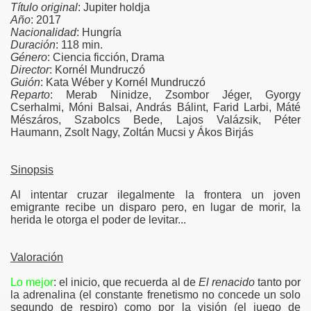
Título original
: Jupiter holdja
Año
: 2017
Nacionalidad
: Hungría
Duración
: 118 min.
Género
: Ciencia ficción, Drama
Director
: Kornél Mundruczó
Guión
: Kata Wéber y Kornél Mundruczó
Reparto
: Merab Ninidze, Zsombor Jéger, Gyorgy
Cserhalmi, Móni Balsai, András Bálint, Farid Larbi, Máté
Mészáros, Szabolcs Bede, Lajos Valázsik, Péter
Haumann, Zsolt Nagy, Zoltán Mucsi y Ákos Birjás
Sinopsis
Al intentar cruzar ilegalmente la frontera un joven
emigrante recibe un disparo pero, en lugar de morir, la
herida le otorga el poder de levitar...
Valoración
Lo mejor
: el inicio, que recuerda al de
El renacido
tanto por
la adrenalina (el constante frenetismo no concede un solo
segundo de respiro) como por la visión (el juego de