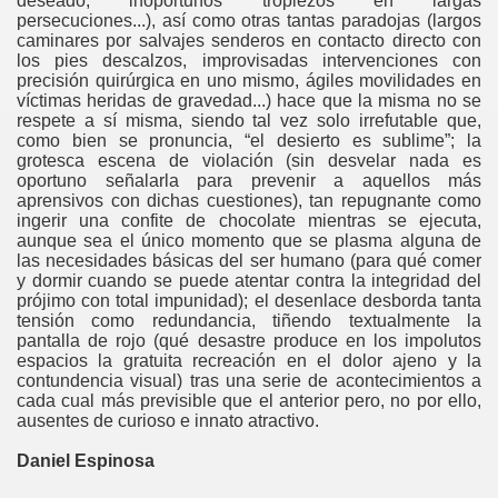
deseado, inoportunos tropiezos en largas
persecuciones...), así como otras tantas paradojas (largos
caminares por salvajes senderos en contacto directo con
los pies descalzos, improvisadas intervenciones con
precisión quirúrgica en uno mismo, ágiles movilidades en
víctimas heridas de gravedad...) hace que la misma no se
respete a sí misma, siendo tal vez solo irrefutable que,
como bien se pronuncia, “el desierto es sublime”; la
grotesca escena de violación (sin desvelar nada es
oportuno señalarla para prevenir a aquellos más
aprensivos con dichas cuestiones), tan repugnante como
ingerir una confite de chocolate mientras se ejecuta,
aunque sea el único momento que se plasma alguna de
las necesidades básicas del ser humano (para qué comer
y dormir cuando se puede atentar contra la integridad del
prójimo con total impunidad); el desenlace desborda tanta
tensión como redundancia, tiñendo textualmente la
pantalla de rojo (qué desastre produce en los impolutos
espacios la gratuita recreación en el dolor ajeno y la
contundencia visual) tras una serie de acontecimientos a
cada cual más previsible que el anterior pero, no por ello,
ausentes de curioso e innato atractivo.
Daniel Espinosa