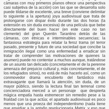
cámaras con muy primeros planos ofrece una perspectiva
casi subjetiva de la acción) con las que se desarrolla solo
puede tildarse de excelente, una breve (conviene delimitar
lo siguiente a la apertura) joya audiovisual que trata de
prolongarse con dispar éxito durante las dos horas (la
extensión es sin duda excesiva) de una película que bebe
directamente del buen hacer (en este caso no tan
clemente) del gran Quentin Tarantino detrás de las
cámaras, con étnicas e interminables secuencias; la
fantasiosa estrategia para relatar la feroz trama (el terror
pasado, presente y futuro de una sociedad que concibe la
inmigración ilegal como una enfermedad a erradicar sin
tratar de comprender las motivaciones de quienes la
asumen) puede no contentar a muchos aunque, tratándose
de un asunto tan delicado (concretamente el de la perenne
amenaza del prejuicio cultural y, más concretamente, el de
los refugiados sirios), no está de más hacerlo así, como un
conmovedor drama encubierto del fantástico más
extravagante que llamará la atención, sin duda, de un
mayor público, siendo la lectura final tan terrenal como
concienciadora merced a un personaje que despierta
mágica empatía hasta estremecer sin remedio pese a la
frialdad con la que actúa; el apartado audiovisual es poco
menos que una proeza del independentismo (nada tiene
que envidiar a la antaño revolucionaria
Matrix
, y eso que