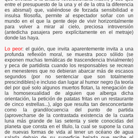
entre el presupuesto de la una y el de la otra la diferencia
es abismal) que, valiéndose de forzada sensibilidad e
insulsa filosofía, permite al espectador soñar con un
mundo en el que la gente deje de vivir horizontalmente
para volver a mirar al cielo, preciosa introversión
(antedicha pasajera pero explícitamente en el metraje)
donde las haya.
Lo peor
: el guión, que invita aparentemente invita a una
profunda reflexión moral, se muestra poco sólido (se
exponen muchas temáticas de trascendencia trivialmente)
y peca de partidista cuando los responsables se recrean
en menesteres que no debieran abarcar más de escasos
segundos (por no sentenciar que son totalmente
prescindibles) e incluso dan lugar al humor negro (la teoría
del por qué solo algunos muertos flotan, la renegación de
la homosexualidad de alguien que alberga dicha
orientación, la petición de patatas fritas en un restaurante
de cinco estrellas...), algo que resulta tan desconcertante
como la grandilocuencia del punto de partida
(aprovecharse de la contrastada existencia de la cuarta
luna más grande de las setenta y siete conocidas del
planeta que consta en el título, la cual se supone la cuna
de nuevas formas de vida al tener un océano de agua
salada debajo de su superficie helada que recibe el