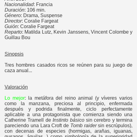
Nacionalidad
: Francia
Duración
: 106 min.
Género
: Drama, Suspense
Director
: Coralie Fargeat
Guión
: Coralie Fargeat
Reparto
: Matilda Lutz, Kevin Janssens, Vincent Colombe y
Guillau Bou
Sinopsis
Tres hombres casados ricos se reúnen para su juego de
caza anual...
Valoración
Lo mejor
: la metáfora del reino animal (y víveres varios
como la manzana, preciosa al principio, enfermada
después y podrida finalmente, ciclo perfectamente
aplicable a una protagonista que comienza siendo una
Catherine Tramell de
Instinto básico
sin cerebro y termina
pareciendo una Lara Croft de
Tomb raider
sin escrúpulos),
con decenas de especies (hormigas, arañas, iguanas,
gusanos, águilas...) como simbología de la superioridad