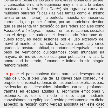
los haya a pesar de los poderes extrasensorial que posee,
circunscritos en una telequinesia muy similar a la antaño
mostrada en la terrorífica
Carrie
) sin lograrlo a causa de
múltiples barreras físicas (las vez tantas como el mismo
avista en su interior); la perfecta muestra de inocencia
corrompida, en primer término, por un caprichoso destino
que se presenta tan tecnológico (las redes sociales como
Facebook
e
Instagram
imperan en las relaciones sociales
con el riesgo de padecer el denominado “síndrome del
cuello roto”, es decir, lesiones por el uso excesivo del
móvil al mantener inclinada la cabeza cuarenta y cinco
grados, la postura habitual, soportando el equivalente a un
peso de veinticinco quilogramos) como mundano (la
mayoría de individuos de cualquier población invita a la
amoralidad bebiendo, fumando e intimando sin ningún
remordimiento).
Lo peor
: el parsimonioso ritmo narrativo desesperará a
más de uno, si bien una de las claves para conseguir el
propósito tensional (además de las pruebas explícitas para
evidenciar que descuidos infantiles causan profundos
traumas en edades adultas al reprimirse emociones y
exteriorizarlas de un modo u otro, aquí mediante
convulsiones no epilépticas) reside precisamente en dicho
aspecto; la religión como verdad absoluta (en este caso