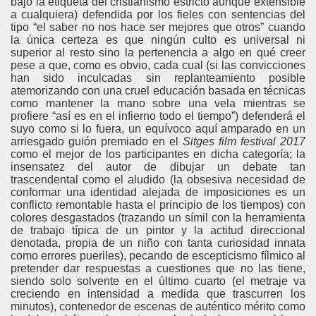
bajo la etiqueta del cristianismo estricto aunque extensible
a cualquiera) defendida por los fieles con sentencias del
tipo “el saber no nos hace ser mejores que otros” cuando
la única certeza es que ningún culto es universal ni
superior al resto sino la pertenencia a algo en qué creer
pese a que, como es obvio, cada cual (si las convicciones
han sido inculcadas sin replanteamiento posible
atemorizando con una cruel educación basada en técnicas
como mantener la mano sobre una vela mientras se
profiere “así es en el infierno todo el tiempo”) defenderá el
suyo como si lo fuera, un equívoco aquí amparado en un
arriesgado guión premiado en el
Sitges film festival 2017
como el mejor de los participantes en dicha categoría; la
insensatez del autor de dibujar un debate tan
trascendental como el aludido (la obsesiva necesidad de
conformar una identidad alejada de imposiciones es un
conflicto remontable hasta el principio de los tiempos) con
colores desgastados (trazando un símil con la herramienta
de trabajo típica de un pintor y la actitud direccional
denotada, propia de un niño con tanta curiosidad innata
como errores pueriles), pecando de escepticismo fílmico al
pretender dar respuestas a cuestiones que no las tiene,
siendo solo solvente en el último cuarto (el metraje va
creciendo en intensidad a medida que trascurren los
minutos), contenedor de escenas de auténtico mérito como