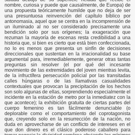
nombre, curiosa y puede que causalmente, de Europa) de
una propuesta teóricamente humilde que no deja de ser
una presuntuosa reinvención del capítulo bíblico por
2017)
antonomasia, aquel que se centra en la incomprensión de
un iluminado al no ser considerado precisamente una
)
bendición solo por sus orígenes; la exageración que
rezuman la mayoría de escenas resta credibilidad a una
)
historia que, si bien es cierto que está bien confeccionada,
no lo es menos que presenta un sinfín de decisiones
direccionales que sustentan en la irracionalidad su base
)
argumental para, irremediablemente, generar otras tantas
preguntas sin resolver (el por qué del incesante
)
movimiento de las extremidades del joven mientras levita,
de la infructífera persecución policial por las transitadas
)
calles húngaras o de las llamativas casualidades
contextuales que provocan la precipitación de los hechos
son solo algunas de ellas, sorprendiendo especialmente el
)
incidente en la estación de metro por la inmediatez con la
que acontece); la exhibición gratuita de ciertas partes del
)
cuerpo femenino es tan fácilmente denunciable (o
deplorable como el comportamiento del coprotagonista
)
que, creyendo solo en la resurrección de la nación, no
duda en aprovecharse de un conflicto de intereses en el
que don dinero es el clásico poderoso caballero para
)