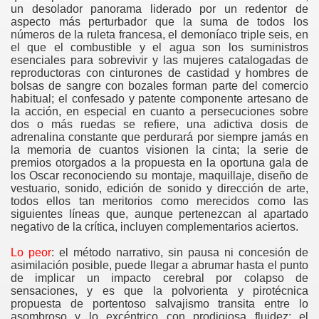
un desolador panorama liderado por un redentor de
aspecto más perturbador que la suma de todos los
números de la ruleta francesa, el demoníaco triple seis, en
el que el combustible y el agua son los suministros
esenciales para sobrevivir y las mujeres catalogadas de
reproductoras con cinturones de castidad y hombres de
bolsas de sangre con bozales forman parte del comercio
habitual; el confesado y patente componente artesano de
la acción, en especial en cuanto a persecuciones sobre
dos o más ruedas se refiere, una adictiva dosis de
adrenalina constante que perdurará por siempre jamás en
la memoria de cuantos visionen la cinta; la serie de
premios otorgados a la propuesta en la oportuna gala de
los Oscar reconociendo su montaje, maquillaje, diseño de
vestuario, sonido, edición de sonido y dirección de arte,
todos ellos tan meritorios como merecidos como las
siguientes líneas que, aunque pertenezcan al apartado
negativo de la crítica, incluyen complementarios aciertos.
Lo peor
: el método narrativo, sin pausa ni concesión de
asimilación posible, puede llegar a abrumar hasta el punto
de implicar un impacto cerebral por colapso de
sensaciones, y es que la polvorienta y pirotécnica
propuesta de portentoso salvajismo transita entre lo
asombroso y lo excéntrico con prodigiosa fluidez; el