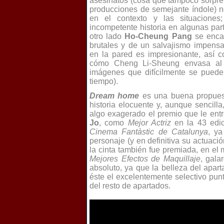
asesinatos (cosa que tampoco sorpre
producciones de semejante índole) n
en el contexto y las situaciones;
incompetente historia en algunas par
otro lado
Ho-Cheung Pang
se enca
brutales y de un salvajismo impens
en la pared es impresionante, así 
cómo Cheng Li-Sheung envasa al v
imágenes que difícilmente se puede
tiempo).
Dream home
es una buena propues
historia elocuente y, aunque sencilla,
algo exagerado el premio que le entre
Jo
, como
Mejor Actriz
en la 43 edi
Cinema
Fantàstic
de Catalunya
, ya
personaje (y en definitiva su actuaci
la cinta también fue premiada, en el
Mejores Efectos de Maquillaje
, gala
absoluto, ya que la belleza del apar
éste el excelentemente selectivo punt
del resto de apartados.