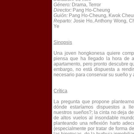
Género:
Drama,
Terror
Director:
Pang Ho-Cheung
Guión:
Pang Ho-Cheung, Kwok Cheun
Reparto:
Josie Ho, Anthony Wong, C
Ye
Sinopsis
Una joven hongkonesa quiere compr
piensa que ha llegado la hora de a
apartamento, pero pronto descubre que
embargo, no está dispuesta a rendir
necesario para conservar su sueño y a
Crítica
La pregunta que propone plantearn
dónde estaríamos dispuestos a ll
nuestros sueños?; la cinta no deja d
de altos vuelos al insondable mund
planteando una reflexión harto ade
(especialmente por tratar de forma 
las hipotecas, de la burbuja inmobili