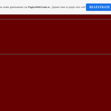
REGÍSTRATE
fue creado gratuitamente con
PaginaWebGratis.es
. ¿Quieres tener tu propio sitio web?