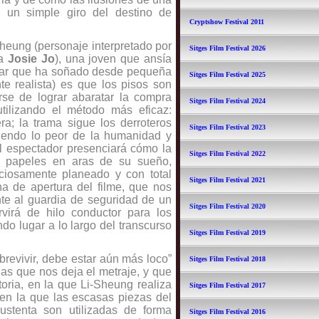
o un simple giro del destino de
Cryptshow Festival 2011
Sheung (personaje interpretado por
Sitges Film Festival 2026
sa
Josie Jo
), una joven que ansía
lugar que ha soñado desde pequeña
Sitges Film Festival 2025
te realista) es que los pisos son
se de lograr abaratar la compra
Sitges Film Festival 2024
tilizando el método más eficaz:
ra; l
a trama sigue los derroteros
Sitges Film Festival 2023
iendo lo peor de la humanidad y
el espectador presenciar
á
cómo la
Sitges Film Festival 2022
s papeles en aras de su sueño,
iosamente planeado y con total
Sitges Film Festival 2021
na de apertura del filme, que nos
te al guardia de seguridad de un
Sitges Film Festival 2020
rvirá de hilo conductor para los
do lugar a lo largo del transcurso
Sitges Film Festival 2019
brevivir, debe estar aún más loco”
Sitges Film Festival 2018
ias que nos deja el metraje, y que
toria, en la que Li-Sheung realiza
Sitges Film Festival 2017
y en la que las escasas piezas del
ustenta son utilizadas de forma
Sitges Film Festival 2016