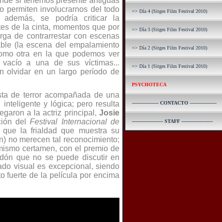
nde si tenemos presente antiguas
o permiten involucrarnos del todo
=> Día 4 (Sitges Film Festival 2010)
 además, se podría criticar la
tes de la cinta, momentos que por
=> Día 3 (Sitges Film Festival 2010)
rga de contrarrestar con escenas
able (la escena del empalamiento
=> Día 2 (Sitges Film Festival 2010)
como otra en la que podemos ver
acío a una de sus víctimas...
=> Día 1 (Sitges Film Festival 2010)
n olvidar en un largo per
íodo de
PSYCHOTECA
ta de terror acompañada de una
 inteligente y lógica; pero resulta
------------------ CONTACTO ------------------
garon a la actriz principal,
Josie
ción del
Festival Internacional de
--------------------- STAFF ---------------------
 que la frialdad que muestra su
ón) no merecen tal reconocimiento;
 mismo certamen, con el premio de
rdón que no se puede discutir en
tado visual es excepcional, siendo
o fuerte de la película por encima