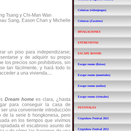
Crónicas (videojuegos)
g Tsang y Chi-Man Wan
hau Sang, Eason Chan y Michelle
Crónicas (Zacatrus)
DIVAGACIONES
ENTREVISTAS
ar un piso para independizarse;
ESCAPE ROOMS
sentarse y de adquirir su propio
 los precios son prohibitivos, sin
Escape rooms (físicos)
se tan fácilmente, y hará todo lo
cceder a una vivienda....
Escape rooms (materiales)
Escape rooms (online)
Escape rooms (virtuales)
os
Dream home
es clara, ¿hasta
egar para conseguir la casa de
FESTIVALES
e ser una conveniente introducción
o de la serie b hongkonesa, pero
Cryptshow Festival 2021
cuada en los tiempos que vivimos
despiadada el escabroso asunto de
Cryptshow Festival 2012
aria y de cómo las ilusiones de una