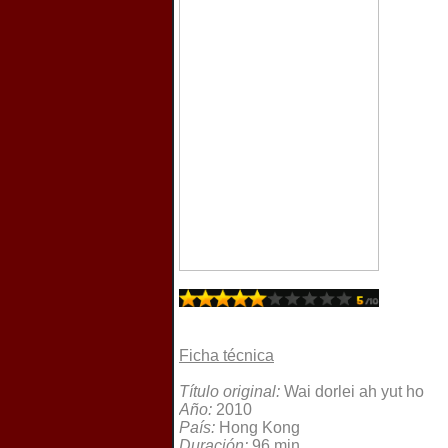
Ficha técnica
Título original:
Wai dorlei ah yut ho
Año:
2010
País:
Hong Kong
Duración:
96 min.