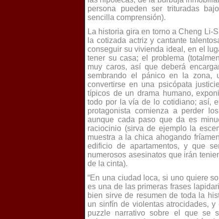
persona pueden ser trituradas baj
sencilla comprensi
ó
n
).
La historia gira en torno a Cheng Li-
la cotizada actriz y cantante talento
conseguir su vivienda ideal, en el 
tener su casa; el problema (totalmen
muy caros, así que deberá encargar
sembrando el pánico en la zona, u
convertirse en una psicópata justicie
típicos de un drama humano, expon
todo por la vía de lo cotidiano; así, 
protagonista comienza a perder lo
aunque cada paso que da es minuc
raciocinio (sirva de ejemplo la esce
muestra a la chica ahogando fríamen
edificio de apartamentos, y que se
numerosos asesinatos que irán tenien
de la cinta).
“En una ciudad loca, si uno quiere so
es una de las primeras frases lapidar
bien sirve de resumen de toda la his
un sinfín de violentas atrocidades, 
puzzle narrativo sobre el que se s