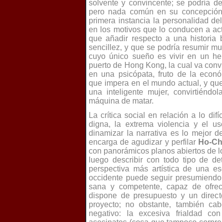
solvente y convincente; se podría 
pero nada común en su concepción
primera instancia la personalidad d
en los motivos que lo conducen a act
que añadir respecto a una historia 
sencillez, y que se podría resumir 
cuyo único sueño es vivir en un he
puerto de Hong Kong, la cual va convi
en una psicópata, fruto de la eco
que impera en el mundo actual, y que
una inteligente mujer, convirtiéndol
máquina de matar.
La crítica social en relación a lo di
digna, la extrema violencia y el u
dinamizar la narrativa es lo mejor 
encarga de agudizar y perfilar
Ho-Ch
con panorámicos planos abiertos de 
luego describir con todo tipo de de
perspectiva más artística de una e
occidente puede seguir presumiendo 
sana y competente, capaz de ofrec
dispone de presupuesto y un direct
proyecto; no obstante, también ca
negativo: la excesiva frialdad c