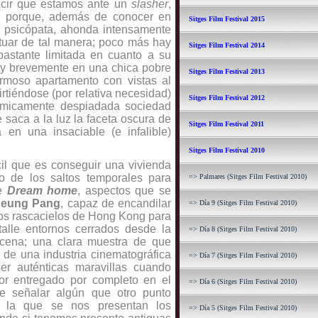
decir que estamos ante un
slasher
,
 porque, además de conocer en
Sitges Film Festival 2015
el psicópata, ahonda intensamente
uar de tal manera; p
oco más hay
Sitges Film Festival 2014
bastante limitada en cuanto a su
muy brevemente en una chica pobre
Sitges Film Festival 2013
rmoso apartamento con vistas al
rtiéndose (por relativa necesidad)
Sitges Film Festival 2012
nómicamente despiadada sociedad
 saca a la luz la faceta oscura de
Sitges Film Festival 2011
a en una insaciable (e infalible)
Sitges Film Festival 2010
fícil que es conseguir una vivienda
so de los saltos temporales para
=> Palmares (Sitges Film Festival 2010)
de
Dream home
, aspectos que se
eung Pang
, capaz de encandilar
=> Día 9 (Sitges Film Festival 2010)
los rascacielos de Hong Kong para
talle entornos cerrados desde la
=> Día 8 (Sitges Film Festival 2010)
scena; una clara muestra de que
de una industria cinematográfica
=> Día 7 (Sitges Film Festival 2010)
er auténticas maravillas cuando
or entregado por completo en el
=> Día 6 (Sitges Film Festival 2010)
be señalar algún que otro punto
on la que se nos presentan los
=> Día 5 (Sitges Film Festival 2010)