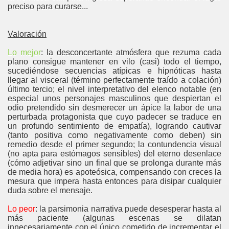
preciso para curarse...
Valoración
Lo mejor
: la desconcertante atmósfera que rezuma cada
plano consigue mantener en vilo (casi) todo el tiempo,
sucediéndose secuencias atípicas e hipnóticas hasta
llegar al visceral (término perfectamente traído a colación)
último tercio; el nivel interpretativo del elenco notable (en
especial unos personajes masculinos que despiertan el
odio pretendido sin desmerecer un ápice la labor de una
perturbada protagonista que cuyo padecer se traduce en
un profundo sentimiento de empatía), logrando cautivar
(tanto positiva como negativamente como deben) sin
remedio desde el primer segundo; la contundencia visual
(no apta para estómagos sensibles) del eterno desenlace
(cómo adjetivar sino un final que se prolonga durante más
de media hora) es apoteósica, compensando con creces la
mesura que impera hasta entonces para disipar cualquier
duda sobre el mensaje.
Lo peor
: la parsimonia narrativa puede desesperar hasta al
más paciente (algunas escenas se dilatan
innecesariamente con el único cometido de incrementar el