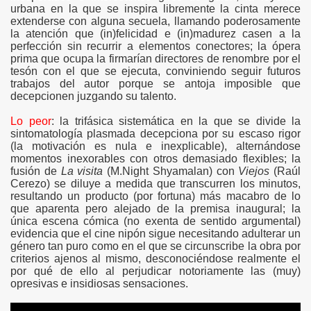
urbana en la que se inspira libremente la cinta merece
extenderse con alguna secuela, llamando poderosamente
la atención que (in)felicidad e (in)madurez casen a la
perfección sin recurrir a elementos conectores; la ópera
prima que ocupa la firmarían directores de renombre por el
tesón con el que se ejecuta, conviniendo seguir futuros
trabajos del autor porque se antoja imposible que
decepcionen juzgando su talento.
Lo peor
: la trifásica sistemática en la que se divide la
sintomatología plasmada decepciona por su escaso rigor
(la motivación es nula e inexplicable), alternándose
momentos inexorables con otros demasiado flexibles; la
fusión de
La visita
(M.Night Shyamalan) con
Viejos
(Raúl
Cerezo) se diluye a medida que transcurren los minutos,
resultando un producto (por fortuna) más macabro de lo
que aparenta pero alejado de la premisa inaugural; la
única escena cómica (no exenta de sentido argumental)
evidencia que el cine nipón sigue necesitando adulterar un
género tan puro como en el que se circunscribe la obra por
criterios ajenos al mismo, desconociéndose realmente el
por qué de ello al perjudicar notoriamente las (muy)
opresivas e insidiosas sensaciones.