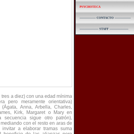
PSYCHOTECA
------------------ CONTACTO ------------------
--------------------- STAFF ---------------------
 tres a diez) con una edad mínima
a pero meramente orientativa)
(Ágata, Anna, Arbella, Charles,
ames, Kirk, Margaret o Mary en
a secuencia sigue otro patrón),
 mediando con el resto en aras de
e invitar a elaborar tramas suma
l beneficio de las alianzas pero