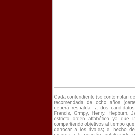
Cada contendiente (se contemplan de
recomendada de ocho años (certer
deberá respaldar a dos candidatos 
Francis, Grmpy, Henry, Hepburn, J
estricto orden alfabético ya que l
compartiendo objetivos al tiempo que
derrocar a los rivales; el hecho d
enteros a la ocasión, enfatizando e