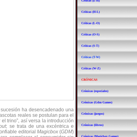
Críticas (E-H)
Críticas (H-L)
Críticas (L-O)
Críticas (O-S)
Críticas (S-T)
Críticas (T-W)
Críticas (W-Z)
CRÓNICAS
Crónicas (especiales)
Crónicas (Gdm Games)
 la sucesión ha desencadenado una
Crónicas (juegos)
mascotas reales se postulan para el
l trino”, así versa la introducción
Crónicas (libros)
out
; se trata de una excéntrica e
onfiable editorial
Magicbox
(
GDM
)
Crónicas (Magicbox Games)