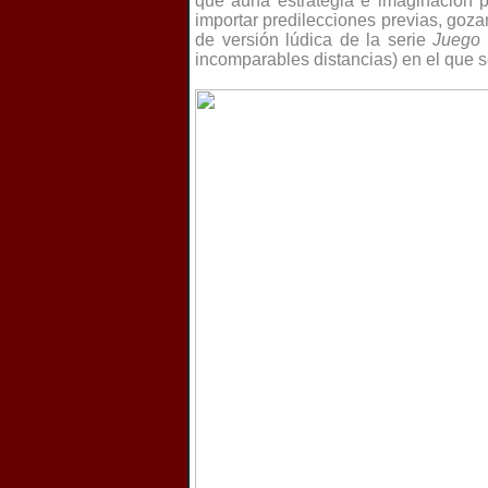
que aúna estrategia e imaginación 
importar predilecciones previas, goz
de versión lúdica de la serie
Juego 
incomparables distancias) en el que s