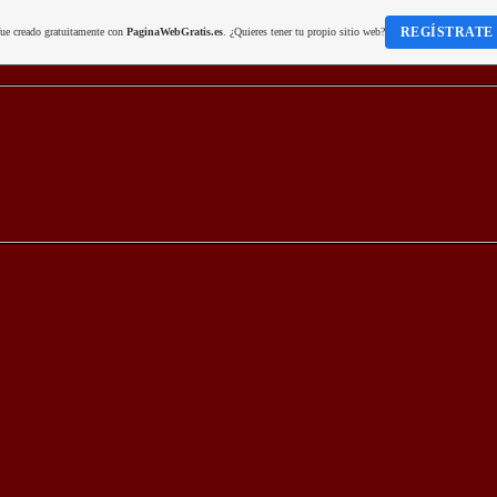
REGÍSTRATE
fue creado gratuitamente con
PaginaWebGratis.es
. ¿Quieres tener tu propio sitio web?