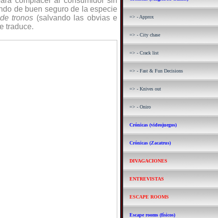
para complacer al consumidor sin
ando de buen seguro de la especie
de tronos
(salvando las obvias e
=> - Approx
e traduce.
=> - City chase
=> - Crack list
=> - Fast & Fun Decisions
=> - Knives out
=> - Oniro
Crónicas (videojuegos)
Crónicas (Zacatrus)
DIVAGACIONES
ENTREVISTAS
ESCAPE ROOMS
Escape rooms (físicos)