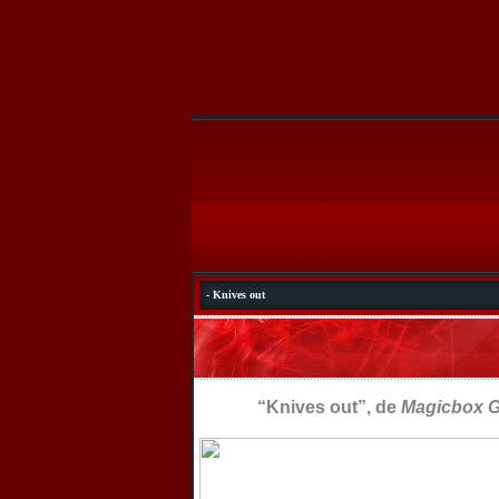
- Knives out
“Knives out”, de
Magicbox G