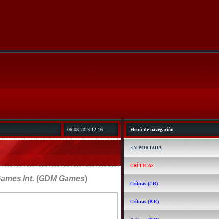
06-08-2026 12:16
Menú de navegación
EN PORTADA
CRÍTICAS
ames Int.
(
GDM Games
)
Críticas (#-B)
Críticas (B-E)