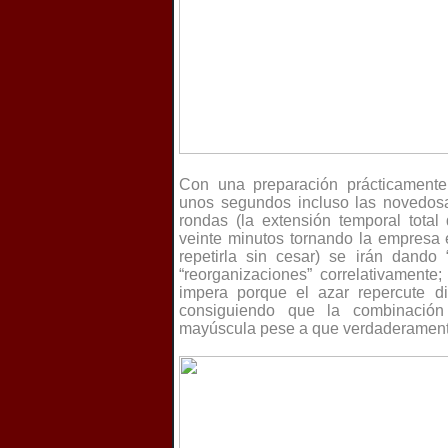
Con una preparación prácticament
unos segundos incluso las novedosa
rondas (la extensión temporal tota
veinte minutos tornando la empresa 
repetirla sin cesar) se irán dando “
“reorganizaciones” correlativamente
impera porque el azar repercute dir
consiguiendo que la combinación
mayúscula pese a que verdaderamente 