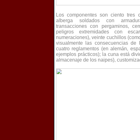
Los componentes son ciento tres c
alberga soldados con armadur
transacciones con pergaminos, ce
peligros extremidades con escar
numeraciones), veinte cuchillos (com
visualmente las consecuencias de 
cuatro reglamentos (en alemán, espa
ejemplos prácticos); la cuna está div
almacenaje de los naipes), customizad