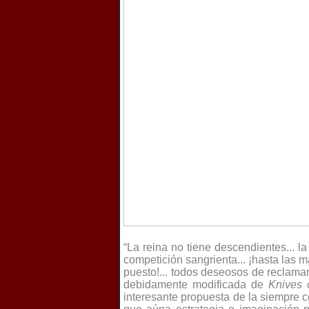
“La reina no tiene descendientes...
competición sangrienta... ¡hasta las 
puesto!... todos deseosos de reclamar e
debidamente modificada de
Knives 
interesante propuesta de la siempre c