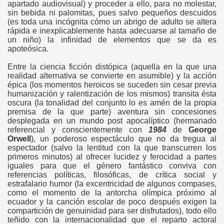
apartado audiovisual) y proceder a ello, para no molestar,
sin bebida ni palomitas, pues salvo pequeños descuidos
(es toda una inc
ógnita c
ómo un abrigo de adulto se altera
r
ápida e inexplicablemente
hasta adecuarse al tamaño de
un niño)
la infinidad de elementos que se da es
apote
ósica
.
Entre la ciencia ficción distópica (aquella en la que una
realidad alternativa se convierte en asumible) y la acción
épica (los momentos heroicos se suceden sin cesar previa
humanización y ralentización de los mismos) transita ésta
oscura (la tonalidad del conjunto lo es amén de la propia
premisa de la que parte) aventura sin concesiones
desplegada en un mundo post apocalíptico (hermanado
referencial y conscientemente con
1984
de
George
Orwell
), un poderoso espectáculo que no da tregua al
espectador (salvo la lentitud con la que transcurren los
primeros minutos) al ofrecer lucidez y ferocidad a partes
iguales para que el género fantástico conviva con
referencias políticas, filosóficas, de crítica social y
estrafalario humor (la excentricidad de algunos compases,
como el momento de la antorcha olímpica próximo al
ecuador y la canción escolar de poco después exigen la
compartición de genuinidad para ser disfrutados), todo ello
teñido con la internacionalidad que el reparto actoral