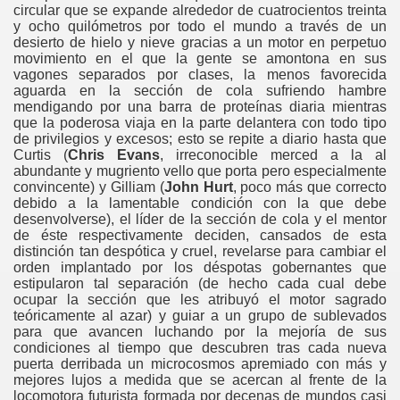
circular que se expande alrededor de cuatrocientos treinta
y ocho quilómetros por todo el mundo a través de un
desierto de hielo y nieve gracias a un motor en perpetuo
movimiento en el que la gente se amontona en sus
vagones separados por clases, la menos favorecida
aguarda en la sección de cola sufriendo hambre
mendigando por una barra de proteínas diaria mientras
que la poderosa viaja en la parte delantera con todo tipo
de privilegios y excesos; esto se repite a diario hasta que
Curtis (
Chris Evans
, irreconocible merced a la al
abundante y mugriento vello que porta pero especialmente
convincente) y Gilliam (
John Hurt
, poco más que correcto
debido a la lamentable condición con la que debe
desenvolverse), el líder de la sección de cola y el mentor
de éste respectivamente deciden, cansados de esta
distinción tan despótica y cruel, revelarse para cambiar el
orden implantado por los déspotas gobernantes que
estipularon tal separación (de hecho cada cual debe
ocupar la sección que les atribuyó el motor sagrado
teóricamente al azar) y guiar a un grupo de sublevados
para que avancen luchando por la mejoría de sus
condiciones al tiempo que descubren tras cada nueva
puerta derribada un microcosmos apremiado con más y
mejores lujos a medida que se acercan al frente de la
locomotora futurista formada por decenas de mundos casi