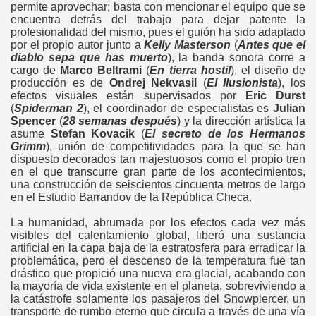
permite aprovechar; basta con mencionar el equipo que se
encuentra detrás del trabajo para dejar patente la
profesionalidad del mismo, pues el guión ha sido adaptado
por el propio autor junto a
Kelly Masterson
(
Antes que el
diablo sepa que has muerto
), la banda sonora corre a
cargo de
Marco Beltrami
(
En tierra hostil
), el diseño de
producción es de
Ondrej Nekvasil
(
El Ilusionista
), los
efectos visuales están supervisados por
Eric Durst
(
Spiderman 2
), el coordinador de especialistas es
Julian
Spencer
(
28 semanas después
) y la dirección artística la
asume
Stefan Kovacik
(
El secreto de los Hermanos
Grimm
), unión de competitividades para la que se han
dispuesto decorados tan majestuosos como el propio tren
en el que transcurre gran parte de los acontecimientos,
una construcción de seiscientos cincuenta metros de largo
en el Estudio Barrandov de la República Checa.
La humanidad, abrumada por los efectos cada vez más
visibles del calentamiento global, liberó una sustancia
artificial en la capa baja de la estratosfera para erradicar la
problemática, pero el descenso de la temperatura fue tan
drástico que propició una nueva era glacial, acabando con
la mayoría de vida existente en el planeta, sobreviviendo a
la catástrofe solamente los pasajeros del Snowpiercer, un
transporte de rumbo eterno que circula a través de una vía