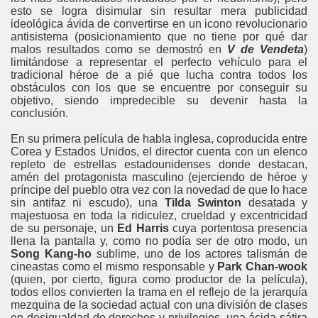
esto se logra disimular sin resultar mera publicidad
ideológica ávida de convertirse en un icono revolucionario
antisistema (posicionamiento que no tiene por qué dar
malos resultados como se demostró en
V de Vendeta
)
limitándose a representar el perfecto vehículo para el
tradicional héroe de a pié que lucha contra todos los
obstáculos con los que se encuentre por conseguir su
objetivo, siendo impredecible su devenir hasta la
conclusión.
En su primera película de habla inglesa, coproducida entre
Corea y Estados Unidos, el director cuenta con un elenco
repleto de estrellas estadounidenses donde destacan,
amén del protagonista masculino (ejerciendo de héroe y
príncipe del pueblo otra vez con la novedad de que lo hace
sin antifaz ni escudo), una
Tilda Swinton
desatada y
majestuosa en toda la ridiculez, crueldad y excentricidad
de su personaje, un
Ed Harris
cuya portentosa presencia
llena la pantalla y, como no podía ser de otro modo, un
Song Kang-ho
sublime, uno de los actores talismán de
cineastas como el mismo responsable y
Park Chan-wook
(quien, por cierto, figura como productor de la película),
todos ellos convierten la trama en el reflejo de la jerarquía
mezquina de la sociedad actual con una división de clases
en desigualdad de derechos y privilegios, una ácida sátira