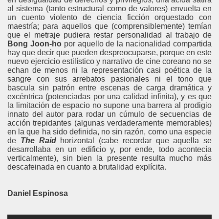
al sistema (tanto estructural como de valores) envuelta en
un cuento violento de ciencia ficción orquestado con
maestría; para aquellos que (comprensiblemente) temían
que el metraje pudiera restar personalidad al trabajo de
Bong Joon-ho
por aquello de la nacionalidad compartida
hay que decir que pueden despreocuparse, porque en este
nuevo ejercicio estilístico y narrativo de cine coreano no se
echan de menos ni la representación casi poética de la
sangre con sus arrebatos pasionales ni el tono que
bascula sin patrón entre escenas de carga dramática y
excéntrica (potenciadas por una calidad infinita), y es que
la limitación de espacio no supone una barrera al prodigio
innato del autor para rodar un cúmulo de secuencias de
acción trepidantes (algunas verdaderamente memorables)
en la que ha sido definida, no sin razón, como una especie
de
The Raid
horizontal (cabe recordar que aquella se
desarrollaba en un edificio y, por ende, todo acontecía
verticalmente), sin bien la presente resulta mucho más
descafeinada en cuanto a brutalidad explícita.
Daniel Espinosa