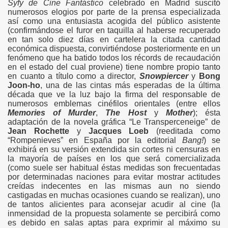
Syfy de Cine Fantástico
celebrado en Madrid suscitó
numerosos elogios por parte de la prensa especializada
así como una entusiasta acogida del público asistente
(confirmándose el furor en taquilla al haberse recuperado
en tan solo diez días en cartelera la citada cantidad
económica dispuesta, convirtiéndose posteriormente en un
fenómeno que ha batido todos los récords de recaudación
en el estado del cual proviene) tiene nombre propio tanto
en cuanto a título como a director,
Snowpiercer
y
Bong
Joon-ho
, una de las cintas más esperadas de la última
década que ve la luz bajo la firma del responsable de
numerosos emblemas cinéfilos orientales (entre ellos
Memories of Murder
,
The Host
y
Mother
); ésta
adaptación de la novela gráfica “Le Transperceneige” de
Jean Rochette
y
Jacques Loeb
(reeditada como
“Rompenieves” en España por la editorial
Bang!
) se
exhibirá en su versión extendida sin cortes ni censuras en
la mayoría de países en los que será comercializada
(como suele ser habitual éstas medidas son frecuentadas
por determinadas naciones para evitar mostrar actitudes
creídas indecentes en las mismas aun no siendo
castigadas en muchas ocasiones cuando se realizan), uno
de tantos alicientes para aconsejar acudir al cine (la
inmensidad de la propuesta solamente se percibirá como
es debido en salas aptas para exprimir al máximo su