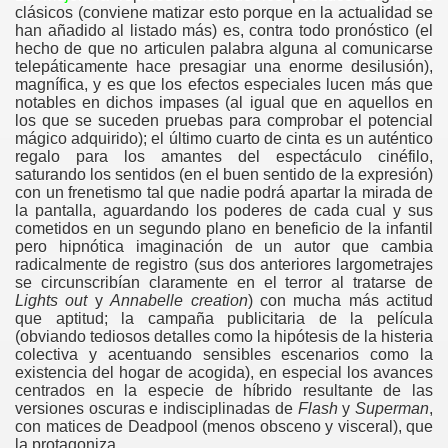
clásicos (conviene matizar esto porque en la actualidad se
han añadido al listado más) es, contra todo pronóstico (el
hecho de que no articulen palabra alguna al comunicarse
telepáticamente hace presagiar una enorme desilusión),
magnífica, y es que los efectos especiales lucen más que
notables en dichos impases (al igual que en aquellos en
los que se suceden pruebas para comprobar el potencial
mágico adquirido); el último cuarto de cinta es un auténtico
regalo para los amantes del espectáculo cinéfilo,
saturando los sentidos (en el buen sentido de la expresión)
con un frenetismo tal que nadie podrá apartar la mirada de
la pantalla, aguardando los poderes de cada cual y sus
cometidos en un segundo plano en beneficio de la infantil
pero hipnótica imaginación de un autor que cambia
radicalmente de registro (sus dos anteriores largometrajes
se circunscribían claramente en el terror al tratarse de
Lights out
y
Annabelle creation
) con mucha más actitud
que aptitud; la campaña publicitaria de la película
(obviando tediosos detalles como la hipótesis de la histeria
colectiva y acentuando sensibles escenarios como la
existencia del hogar de acogida), en especial los avances
centrados en la especie de híbrido resultante de las
versiones oscuras e indisciplinadas de
Flash
y
Superman
,
con matices de Deadpool (menos obsceno y visceral), que
la protagoniza.