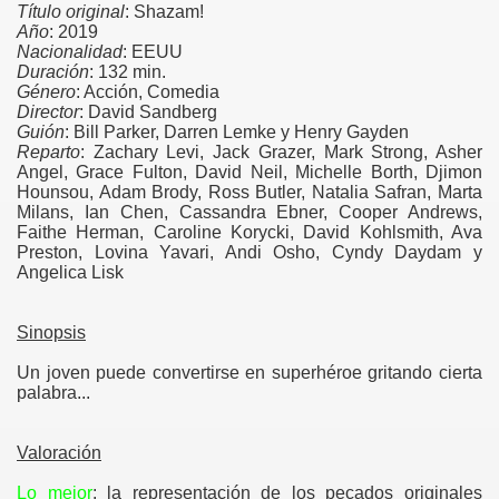
Título original
: Shazam!
Año
: 2019
Nacionalidad
: EEUU
Duración
: 132 min.
Género
: Acción, Comedia
Director
: David Sandberg
Guión
: Bill Parker, Darren Lemke y Henry Gayden
Reparto
: Zachary Levi, Jack Grazer, Mark Strong, Asher
Angel, Grace Fulton, David Neil, Michelle Borth, Djimon
Hounsou, Adam Brody, Ross Butler, Natalia Safran, Marta
Milans, Ian Chen, Cassandra Ebner, Cooper Andrews,
Faithe Herman, Caroline Korycki, David Kohlsmith, Ava
Preston, Lovina Yavari, Andi Osho, Cyndy Daydam y
Angelica Lisk
Sinopsis
Un joven puede convertirse en superhéroe gritando cierta
palabra...
Valoración
Lo mejor
: la representación de los pecados originales