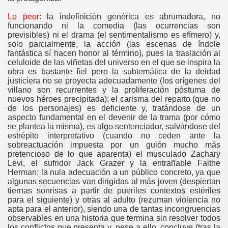
Lo peor
: la indefinición genérica es abrumadora, no
funcionando ni la comedia (las ocurrencias son
previsibles) ni el drama (el sentimentalismo es efímero) y,
solo parcialmente, la acción (las escenas de índole
fantástica sí hacen honor al término), pues la traslación al
celuloide de las viñetas del universo en el que se inspira la
obra es bastante fiel pero la subtemática de la deidad
justiciera no se proyecta adecuadamente (los orígenes del
villano son recurrentes y la proliferación póstuma de
nuevos héroes precipitada); el carisma del reparto (que no
de los personajes) es deficiente y, tratándose de un
aspecto fundamental en el devenir de la trama (por cómo
se plantea la misma), es algo sentenciador, salvándose del
estrépito interpretativo (cuando no ceden ante la
sobreactuación impuesta por un guión mucho más
pretencioso de lo que aparenta) el musculado Zachary
Levi, el sufridor Jack Grazer y la entrañable Faithe
Herman; la nula adecuación a un público concreto, ya que
algunas secuencias van dirigidas al más joven (despiertan
tiernas sonrisas a partir de pueriles contextos estériles
para el siguiente) y otras al adulto (rezuman violencia no
apta para el anterior), siendo una de tantas incongruencias
observables en una historia que termina sin resolver todos
los conflictos que presenta y, pese a ello, concluye (tras la